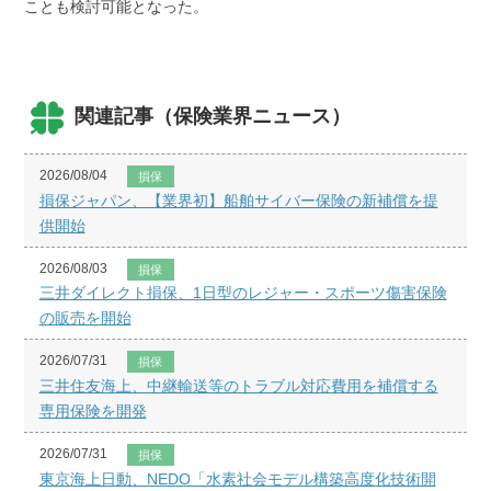
ことも検討可能となった。
関連記事（保険業界ニュース）
2026/08/04
損保
損保ジャパン、【業界初】船舶サイバー保険の新補償を提
供開始
2026/08/03
損保
三井ダイレクト損保、1日型のレジャー・スポーツ傷害保険
の販売を開始
2026/07/31
損保
三井住友海上、中継輸送等のトラブル対応費用を補償する
専用保険を開発
2026/07/31
損保
東京海上日動、NEDO「水素社会モデル構築高度化技術開