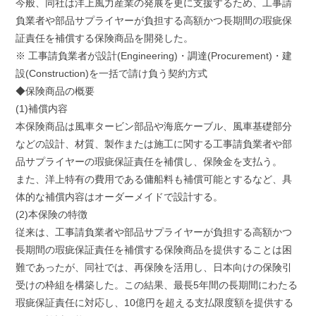
今般、同社は洋上風力産業の発展を更に支援するため、工事請
負業者や部品サプライヤーが負担する高額かつ長期間の瑕疵保
証責任を補償する保険商品を開発した。
※ 工事請負業者が設計(Engineering)・調達(Procurement)・建
設(Construction)を一括で請け負う契約方式
◆保険商品の概要
(1)補償内容
本保険商品は風車タービン部品や海底ケーブル、風車基礎部分
などの設計、材質、製作または施工に関する工事請負業者や部
品サプライヤーの瑕疵保証責任を補償し、保険金を支払う。
また、洋上特有の費用である傭船料も補償可能とするなど、具
体的な補償内容はオーダーメイドで設計する。
(2)本保険の特徴
従来は、工事請負業者や部品サプライヤーが負担する高額かつ
長期間の瑕疵保証責任を補償する保険商品を提供することは困
難であったが、同社では、再保険を活用し、日本向けの保険引
受けの枠組を構築した。この結果、最長5年間の長期間にわたる
瑕疵保証責任に対応し、10億円を超える支払限度額を提供する