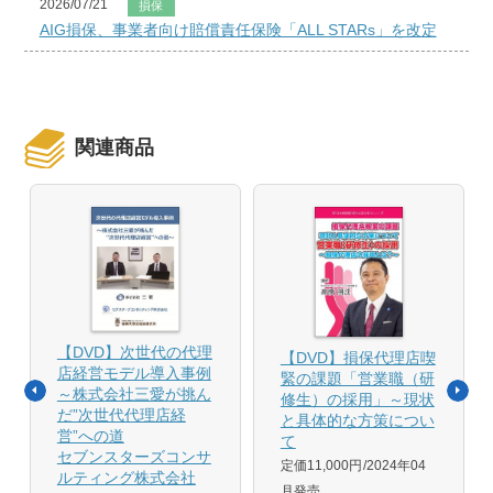
2026/07/21
損保
AIG損保、事業者向け賠償責任保険「ALL STARs」を改定
関連商品
【DVD】次世代の代理
【DVD】損保代理店喫
店経営モデル導入事例
緊の課題「営業職（研
～株式会社三愛が挑ん
修生）の採用」～現状
だ”次世代代理店経
と具体的な方策につい
営”への道
て
セブンスターズコンサ
定価11,000円
2024年04
ルティング株式会社
月発売