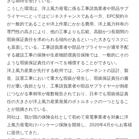
きな期待を受けている。
こうした環境は、洋上風力発電に係る工事請負業者や部品サプ
ライヤーにとってはビジネスチャンスである一方、EPC契約※
が一般的であることや洋上作業にかかる費用、洋上風力特有の
専門性の高さにより、他の工事よりも広範、高額かつ長期間の
瑕疵保証責任を求められる傾向があるといった大きなリスクに
も直面している。工事請負業者や部品サプライヤーが通常手配
する建設工事の保険や生産物賠償責任保険では、一般的にその
ような瑕疵保証責任のすべてを補償することができない。
洋上風力産業が先行する欧州では、コンポーネントの設計、製
造、設置工事において重大な瑕疵が発生し、瑕疵保証責任の履
行が重い負担となり、工事請負業者や部品サプライヤーが倒産
につながる事例等が複数報告されており、日本でも瑕疵保証責
任の大きさが洋上風力産業発展のボトルネックの一つとなるこ
とが指摘されている。
同社は、我が国の保険会社として初めて発電事業者を対象に洋
上風力発電向けパッケージ保険を開発し、2020年4月からお客様
に提供してきた。