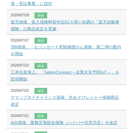
発・実証事業」に採択
2026/07/28
損保
楽天損保、収入保険料前年比51％増と好調の「楽天自動車
保険」の商品改定を実施
2026/07/27
損保
SBI損保、「セゾンカード実額補償がん保険」第二弾の案内
を開始
2026/07/22
損保
三井住友海上、「SafetyConnect～企業火災予防IoT～」を
提供開始
2026/07/22
損保
ヤマップネイチャランス損保、外あそびレジャー保険商品
改定
2026/07/21
損保
AIG損保、業務災害総合保険（ハイパー任意労災）を改定