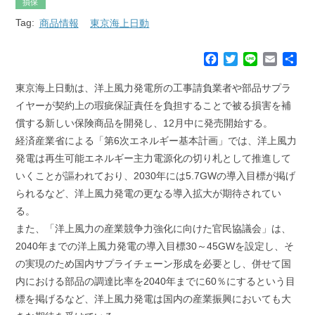
損保
Tag:
商品情報
東京海上日動
F
T
L
E
共
a
w
i
m
有
c
i
n
a
東京海上日動は、洋上風力発電所の工事請負業者や部品サプラ
e
t
e
i
イヤーが契約上の瑕疵保証責任を負担することで被る損害を補
b
t
l
償する新しい保険商品を開発し、12月中に発売開始する。
o
e
経済産業省による「第6次エネルギー基本計画」では、洋上風力
o
r
k
発電は再生可能エネルギー主力電源化の切り札として推進して
いくことが謳われており、2030年には5.7GWの導入目標が掲げ
られるなど、洋上風力発電の更なる導入拡大が期待されてい
る。
また、「洋上風力の産業競争力強化に向けた官民協議会」は、
2040年までの洋上風力発電の導入目標30～45GWを設定し、そ
の実現のため国内サプライチェーン形成を必要とし、併せて国
内における部品の調達比率を2040年までに60％にするという目
標を掲げるなど、洋上風力発電は国内の産業振興においても大