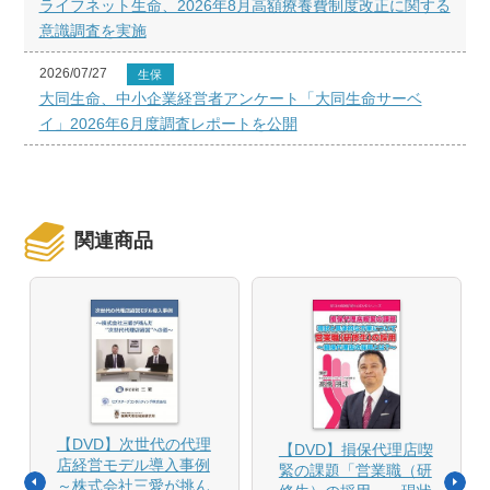
ライフネット生命、2026年8月高額療養費制度改正に関する
意識調査を実施
2026/07/27
生保
大同生命、中小企業経営者アンケート「大同生命サーベ
イ」2026年6月度調査レポートを公開
関連商品
【DVD】次世代の代理
【DVD】損保代理店喫
店経営モデル導入事例
緊の課題「営業職（研
～株式会社三愛が挑ん