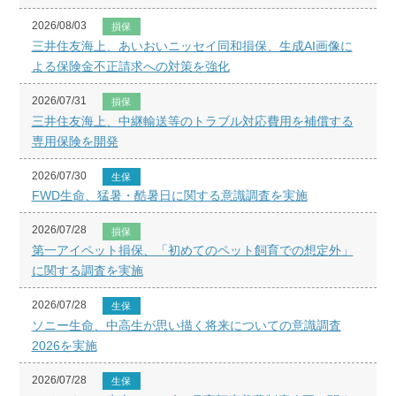
2026/08/03
損保
三井住友海上、あいおいニッセイ同和損保、生成AI画像に
よる保険金不正請求への対策を強化
2026/07/31
損保
三井住友海上、中継輸送等のトラブル対応費用を補償する
専用保険を開発
2026/07/30
生保
FWD生命、猛暑・酷暑日に関する意識調査を実施
2026/07/28
損保
第一アイペット損保、「初めてのペット飼育での想定外」
に関する調査を実施
2026/07/28
生保
ソニー生命、中高生が思い描く将来についての意識調査
2026を実施
2026/07/28
生保