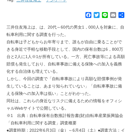
F
T
L
E
共
a
w
i
m
有
c
i
n
a
三井住友海上は、は、20代～60代の男女1，000人を対象に、自
e
t
e
i
転車利用に関する調査を行った。
b
t
l
自転車は子どもからお年寄りまで、誰もが自由に乗ることがで
o
e
きる身近で手軽な移動手段として、国内の保有台数は6，800万
o
r
k
台と2人に1人※1が所有している。一方、死亡事故等による高額
賠償も発生しており、自転車事故に備える保険への加入を義務
化する自治体も増えている。
しかし、今回の調査で「自転車事故により高額な賠償事例が発
生していることは、あまり知られていない」「自転車事故に備
える保険への加入率は低い」ことがわかった。
同社は、これらの身近なリスクに備えるための情報をオフィシ
ャルWebサイトで公開している。
※1 出典：自転車保有台数推計報告書(財)自転車産業振興協会
「自転車利用に関する調査」調査概要
●調査時期：2022年6月3日（金）～6月4日（土）●調査方法：イ