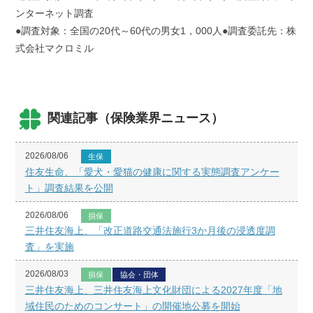
ンターネット調査
●調査対象：全国の20代～60代の男女1，000人●調査委託先：株
式会社マクロミル
関連記事（保険業界ニュース）
2026/08/06
生保
住友生命、「愛犬・愛猫の健康に関する実態調査アンケー
ト」調査結果を公開
2026/08/06
損保
三井住友海上、「改正道路交通法施行3か月後の浸透度調
査」を実施
2026/08/03
損保
協会・団体
三井住友海上、三井住友海上文化財団による2027年度「地
域住民のためのコンサート」の開催地公募を開始