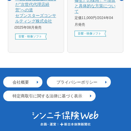
修生）の採用」～現状
だ”次世代代理店経
と具体的な方策につい
営”への道
て
セブンスターズコンサ
定価11,000円
2024年04
ルティング株式会社
月発売
2025年08月発売
音響・映像ソフト
音響・映像ソフト
会社概要
プライバシーポリシー
特定商取引に関する法律に基づく表示