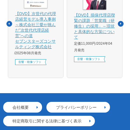
【DVD】次世代の代理
【DVD】損保代理店喫
店経営モデル導入事例
緊の課題「営業職（研
～株式会社三愛が挑ん
修生）の採用」～現状
だ”次世代代理店経
と具体的な方策につい
営”への道
て
セブンスターズコンサ
定価11,000円
2024年04
ルティング株式会社
月発売
2025年08月発売
音響・映像ソフト
音響・映像ソフト
会社概要
プライバシーポリシー
特定商取引に関する法律に基づく表示