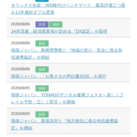
オリックス生命、HDI格付けベンチマーク、最高評価三つ星
を11年連続ダブル受賞
2026/08/06
共済
損保
JA共済連、経済産業省が定める『DX認定』を取得
2026/08/06
損保
損保ジャパン、島根県警察と『地域の安心・安全に係る包
括連携協定』を締結
2026/08/06
損保
損保ジャパン、「お客さまの声白書2026」を発行
2026/08/05
損保
損保ジャパン、YONAGOデジタル健康フェスタ～楽しくフ
レイル予防・正しく防災～を開催
2026/08/05
損保
損保ジャパン、新居浜市と『地方創生に係る包括連携協
定』を締結