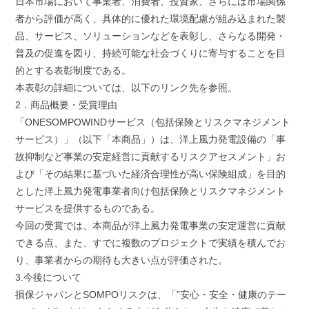
日本市場において事業者、消費者、投資家、さらには市場関係
者から評価が高く、具体的に優れた環境配慮が組み込まれた製
品、サービス、ソリューションなどを表彰し、さらなる開発・
普及の促進を図り、持続可能な社会づくりに寄与することを目
的とする表彰制度である。
本表彰の詳細については、以下のリンク先を参照。
2．商品概要・受賞理由
「ONESOMPOWINDサービス（包括保険とリスクマネジメント
サービス）」（以下「本商品」）は、洋上風力発電設備の「事
故抑制など事業の安定経営に貢献するリスクアセスメント」お
よび「その結果に基づいた経済合理性が高い保険組成」を目的
とした洋上風力発電事業者向け包括保険とリスクマネジメント
サービスを提供するものである。
今回の受賞では、本商品が洋上風力発電事業の安定運営に貢献
できる点、また、すでに複数のプロジェクトで実績を積んでお
り、事業者からの期待も大きい点が評価された。
3.今後について
損保ジャパンとSOMPOリスクは、「”安心・安全・健康のテー