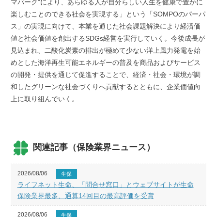
マパーク”により、あらゆる人が自分らしい人生を健康で豊かに
楽しむことのできる社会を実現する」という「SOMPOのパーパ
ス」の実現に向けて、本業を通じた社会課題解決により経済価
値と社会価値を創出するSDGs経営を実行していく。今後成長が
見込まれ、二酸化炭素の排出が極めて少ない洋上風力発電を始
めとした海洋再生可能エネルギーの普及を商品およびサービス
の開発・提供を通じて促進することで、経済・社会・環境が調
和したグリーンな社会づくりへ貢献するとともに、企業価値向
上に取り組んでいく。
関連記事（保険業界ニュース）
2026/08/06
生保
ライフネット生命、「問合せ窓口」とウェブサイトが生命
保険業界最多、通算14回目の最高評価を受賞
2026/08/06
生保