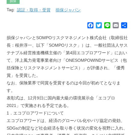
損保
Tag:
認証・取得・受賞
損保ジャパン
F
T
L
E
共
a
w
i
m
有
c
i
n
a
損保ジャパンとSOMPOリスクマネジメント株式会社（取締役社
e
t
e
i
長：桜井淳一、以下「SOMPOリスク」）は、一般社団法人サス
b
t
l
テナブル経営推進機構主催の「第4回エコプロアワード」におい
o
e
て、洋上風力発電事業者向け「ONESOMPOWINDサービス（包
o
r
k
括保険とリスクマネジメントサービス）」が評価され、「優秀
賞」を受賞した。
なお、保険業界で同賞を受賞するのは今回が初めてとなりま
す。
表彰式は、12月9日に国内最大級の環境展示会「エコプロ
2021」で実施される予定である。
1．エコプロアワードについて
エコプロアワードは、経済のグローバル化やパリ協定の発効、
SDGsの制定など社会経済を取り巻く状況の変化を視野に入れ、