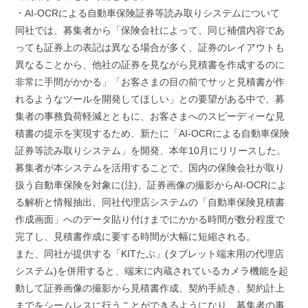
・AI-OCRによる自動車保険証券等読み取りシステムについて
同社では、募集者から「保険会社によって、同じ補償内容であ
っても証券上の表記は異なる場合が多く、証券のレイアウトも
異なることから、他社の証券を見ながら見積書を作成するのに
非常に手間がかかる」「お客さまの目の前でサッと見積書が作
れるようなツールを開発してほしい」との要望がある中で、募
集者の事務負荷軽減とともに、お客さまへのスピーディーな見
積書の提示を実現するため、新たに「AI-OCRによる自動車保険
証券等読み取りシステム」を開発、本年10月にリリースした。
募集者が本システムを活用することで、国内の保険会社が取り
扱う自動車保険を対象に(注)、証券画像の撮影からAI-OCRによ
る解析と情報抽出、同社代理店システムの「自動車保険見積書
作成画面」へのデータ貼り付けまでにかかる時間が数分程度で
完了し、見積書作成に要する時間が大幅に短縮される。
また、同社が提供する「KITたぶ」(タブレット端末用の代理店
システム)を併用すると、端末に内蔵されているカメラ機能を起
動して証券画像の撮影から見積書作成、契約手続き、契約計上
までをシームレスに行うことができるようになり、募集者の事