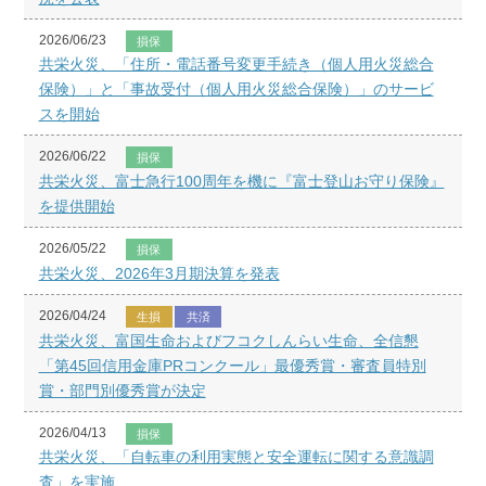
2026/06/23
損保
共栄火災、「住所・電話番号変更手続き（個人用火災総合
保険）」と「事故受付（個人用火災総合保険）」のサービ
スを開始
2026/06/22
損保
共栄火災、富士急行100周年を機に『富士登山お守り保険』
を提供開始
2026/05/22
損保
共栄火災、2026年3月期決算を発表
2026/04/24
生損
共済
共栄火災、富国生命およびフコクしんらい生命、全信懇
「第45回信用金庫PRコンクール」最優秀賞・審査員特別
賞・部門別優秀賞が決定
2026/04/13
損保
共栄火災、「自転車の利用実態と安全運転に関する意識調
査」を実施