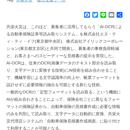
F
T
L
E
共
a
w
i
m
有
c
i
n
a
共栄火災は、このほど、募集者に活用してもらう「AI-OCRによ
e
t
e
i
る自動車保険証券等読み取りシステム」を株式会社エヌ・テ
b
t
l
ィ・ティ・イフ(東京都中央区)、株式会社アイリックコーポレー
o
e
ション(東京都文京区)と共同で開発し、募集者の事務負荷軽減
o
r
k
と、お客さまへのスピーディーな見積書の提示を実現した。
AI-OCRは、従来のOCR(画像データのテキスト部分を読み取
り、文字データに変換する技術)にAI技術を組み合わせること
で、機械学習による文字認識率の向上や、帳票フォーマットを
設計せずに必要情報の抽出を可能とする新たな技術。
一般的なOCRの「定型フォーマットを読み取る」という機能に
AIが組み合わさることによって、保険会社ごとに異なるフォー
マットの保険証券から、自動車保険の見積書作成に必要な情報
のみを判別して読み取り、文字データに自動的に変換、共栄火
災代理店システムの「自動車保険見積書作成画面」に貼り付け
て利用することが可能となる。