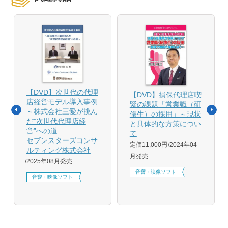
【DVD】次世代の代理
【DVD】損保代理店喫
店経営モデル導入事例
緊の課題「営業職（研
～株式会社三愛が挑ん
修生）の採用」～現状
だ”次世代代理店経
と具体的な方策につい
営”への道
て
セブンスターズコンサ
定価11,000円
2024年04
ルティング株式会社
月発売
2025年08月発売
音響・映像ソフト
音響・映像ソフト