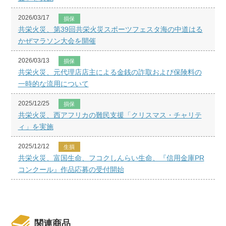
2026/03/17
損保
共栄火災、第39回共栄火災スポーツフェスタ海の中道はる
かぜマラソン大会を開催
2026/03/13
損保
共栄火災、元代理店店主による金銭の詐取および保険料の
一時的な流用について
2025/12/25
損保
共栄火災、西アフリカの難民支援「クリスマス・チャリテ
ィ」を実施
2025/12/12
生損
共栄火災、富国生命、フコクしんらい生命、『信用金庫PR
コンクール』作品応募の受付開始
関連商品