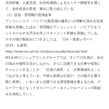
共同研修・人脈交流、社内外講師によるセミナー開催等を通じ
て、女性役員の育成・輩出に取り組んでいる。
（2）役員・管理職の意識改革
アンコンシャス・バイアス(無意識の偏見)への理解を深める役員
研修を実施したほか、管理職がアンコンシャス・バイアスをコ
ントロールする手法を学ぶマネジメント研修を実施している。
※その他の取組みにつきましては、「D＆Ⅰ推進レポート
2019」を参照。
https://www.ms-ad-hd.com/ja/csr/quality/diversity.html
MS＆ADインシュアランスグループでは、すべての社員が、自分
の強みや個性を活かしながら、さらに活躍できる仕事や役割に
チャレンジすることが、「社員の成長」と「企業価値向上」に
つながると考えている。今後も多様な社員が、その能力を最大
限に発揮し、いきいきと活躍できる環境整備を整えるため、グ
ループ一丸となってダイバーシティ＆インクルージョンの取組
みを強化していく。