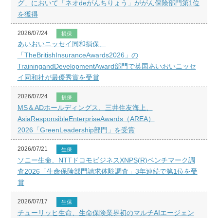
グ」において「ネオdeがんちりょう」ががん保険部門第1位
を獲得
2026/07/24
損保
あいおいニッセイ同和損保、
「TheBritishInsuranceAwards2026」の
TrainingandDevelopmentAward部門で英国あいおいニッセ
イ同和社が最優秀賞を受賞
2026/07/24
損保
MS＆ADホールディングス、三井住友海上、
AsiaResponsibleEnterpriseAwards（AREA）
2026「GreenLeadership部門」を受賞
2026/07/21
生保
ソニー生命、NTTドコモビジネスXNPS(R)ベンチマーク調
査2026「生命保険部門請求体験調査」3年連続で第1位を受
賞
2026/07/17
生保
チューリッヒ生命、生命保険業界初のマルチAIエージェン