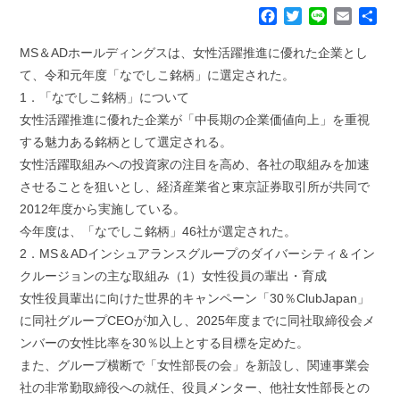
F
T
L
E
共
a
w
i
m
有
c
i
n
a
MS＆ADホールディングスは、女性活躍推進に優れた企業とし
e
t
e
i
て、令和元年度「なでしこ銘柄」に選定された。
b
t
l
1．「なでしこ銘柄」について
o
e
女性活躍推進に優れた企業が「中長期の企業価値向上」を重視
o
r
k
する魅力ある銘柄として選定される。
女性活躍取組みへの投資家の注目を高め、各社の取組みを加速
させることを狙いとし、経済産業省と東京証券取引所が共同で
2012年度から実施している。
今年度は、「なでしこ銘柄」46社が選定された。
2．MS＆ADインシュアランスグループのダイバーシティ＆イン
クルージョンの主な取組み（1）女性役員の輩出・育成
女性役員輩出に向けた世界的キャンペーン「30％ClubJapan」
に同社グループCEOが加入し、2025年度までに同社取締役会メ
ンバーの女性比率を30％以上とする目標を定めた。
また、グループ横断で「女性部長の会」を新設し、関連事業会
社の非常勤取締役への就任、役員メンター、他社女性部長との