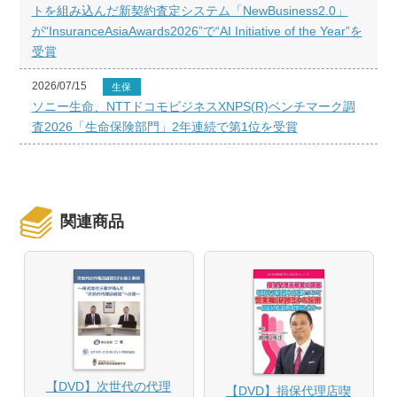
トを組み込んだ新契約査定システム「NewBusiness2.0」
が“InsuranceAsiaAwards2026”で“AI Initiative of the Year”を
受賞
2026/07/15
生保
ソニー生命、NTTドコモビジネスXNPS(R)ベンチマーク調
査2026「生命保険部門」2年連続で第1位を受賞
関連商品
【DVD】次世代の代理
【DVD】損保代理店喫