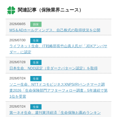
関連記事（保険業界ニュース）
2026/08/05
損保
MS＆ADホールディングス、自己株式の取得状況を公開
2026/07/30
生保
ライフネット生命、IT戦略部長竹山真人氏が「JDXアンバサ
ダー」に認定
2026/07/28
生保
日本生命、NDD認定（非ダークパターン認定）を取得
2026/07/24
生保
ソニー生命、NTTドコモビジネスXNPS(R)ベンチマーク調
査2026「生命保険部門アフターフォロー調査」5年連続で第
1位を受賞
2026/07/24
生保
第一ネオ生命、週刊東洋経済「生命保険お薦めランキン