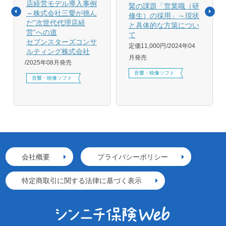
店経営モデル導入事例
緊の課題「営業職（研
～株式会社三愛が挑ん
修生）の採用」～現状
だ”次世代代理店経
と具体的な方策につい
営”への道
て
セブンスターズコンサ
定価11,000円
2024年04
ルティング株式会社
月発売
2025年08月発売
音響・映像ソフト
音響・映像ソフト
会社概要
プライバシーポリシー
特定商取引に関する法律に基づく表示