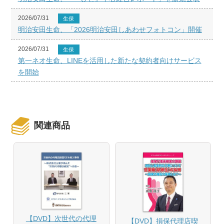
2026/07/31
生保
明治安田生命、「2026明治安田しあわせフォトコン」開催
2026/07/31
生保
第一ネオ生命、LINEを活用した新たな契約者向けサービス
を開始
関連商品
【DVD】次世代の代理
【DVD】損保代理店喫