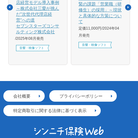
店経営モデル導入事例
緊の課題「営業職（研
～株式会社三愛が挑ん
修生）の採用」～現状
だ”次世代代理店経
と具体的な方策につい
営”への道
て
セブンスターズコンサ
定価11,000円
2024年04
ルティング株式会社
月発売
2025年08月発売
音響・映像ソフト
音響・映像ソフト
会社概要
プライバシーポリシー
特定商取引に関する法律に基づく表示