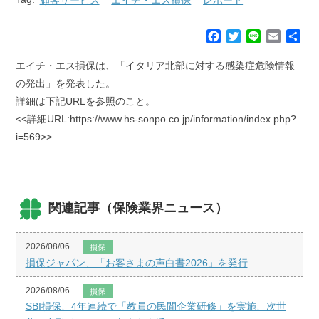
F
T
L
E
共
a
w
i
m
有
c
i
n
a
エイチ・エス損保は、「イタリア北部に対する感染症危険情報
e
t
e
i
の発出」を発表した。
b
t
l
詳細は下記URLを参照のこと。
o
e
<<詳細URL:https://www.hs-sonpo.co.jp/information/index.php?
o
r
k
i=569>>
関連記事（保険業界ニュース）
2026/08/06
損保
損保ジャパン、「お客さまの声白書2026」を発行
2026/08/06
損保
SBI損保、4年連続で「教員の民間企業研修」を実施、次世