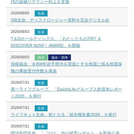
代の金融リテラシー向上を支援
2026/08/05
生保
SBI生命、ディスクロージャー資料を完全デジタル化
2026/08/03
生保
T＆Dホールディングス、「わたしたちのTRY ＆
DISCOVER NOW！ AWARD」を開催
2026/08/03
損保
協会・団体
損保協会、令和8年岩手県沖を震源とする地震に係る地震保
険の事故受付件数を発表
2026/07/31
生保
第一ライフグループ、「DaiichiLifeグループ人的資本レポー
ト2026」を発行
2026/07/31
生保
ライフネット生命、初となる「統合報告書2026」を発行
2026/07/31
生保
明治安田生命、「『ひと』中心経営レポート」を新規公表