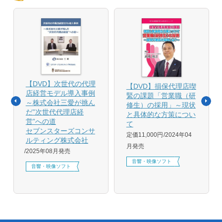
【DVD】次世代の代理
【DVD】損保代理店喫
店経営モデル導入事例
緊の課題「営業職（研
～株式会社三愛が挑ん
修生）の採用」～現状
だ”次世代代理店経
と具体的な方策につい
営”への道
て
セブンスターズコンサ
定価11,000円
2024年04
ルティング株式会社
月発売
2025年08月発売
音響・映像ソフト
音響・映像ソフト