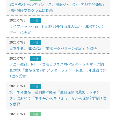
SOMPOホールディングス、損保ジャパン、アジア開発銀行
信用保険プログラムに参画
2026/07/30
生保
ライフネット生命、IT戦略部長竹山真人氏が「JDXアンバサ
ダー」に認定
2026/07/28
生保
日本生命、NDD認定（非ダークパターン認定）を取得
2026/07/24
生保
ソニー生命、NTTドコモビジネスXNPS(R)ベンチマーク調
査2026「生命保険部門アフターフォロー調査」5年連続で第
1位を受賞
2026/07/24
生保
第一ネオ生命、週刊東洋経済「生命保険お薦めランキン
グ」において「ネオdeがんちりょう」ががん保険部門第1位
を獲得
2026/07/24
損保