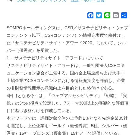
F
T
L
E
共
a
w
i
m
有
c
i
n
a
SOMPOホールディングスは、CSR／サステナビリティ・ウェブ
e
t
e
i
コンテンツ（以下、CSRコンテンツ）の情報充実度で格付けし
b
t
l
た「サステナビリティサイト・アワード2020」において、シル
o
e
バー（優秀賞）を受賞した。
o
r
k
1.「サステナビリティサイト・アワード」について
サステナビリティサイト・アワードは、一般社団法人CSRコミ
ュニケーション協会が主催する、国内全上場企業および大手非
上場企業のCSRコンテンツにおける情報充実度を評価し、企業
の非財務情報開示の意識向上を目的とした格付けである。
4回目となる今回は、「ウェブアクセシビリティ」「戦略」「実
践」の3つの視点で設定した、7テーマ300以上の客観的な評価項
目に基づき格付けを作成している。
本アワードでは、評価対象全体の上位約1％となる先進企業35社
を選定し、上位企業をゴールド（最優秀賞）5社、シルバー（優
秀賞）15社、ブロンズ（優良賞）15社として評価している。