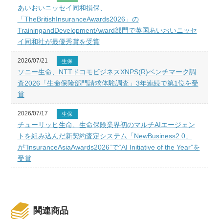
あいおいニッセイ同和損保、
「TheBritishInsuranceAwards2026」の
TrainingandDevelopmentAward部門で英国あいおいニッセ
イ同和社が最優秀賞を受賞
2026/07/21
生保
ソニー生命、NTTドコモビジネスXNPS(R)ベンチマーク調
査2026「生命保険部門請求体験調査」3年連続で第1位を受
賞
2026/07/17
生保
チューリッヒ生命、生命保険業界初のマルチAIエージェン
トを組み込んだ新契約査定システム「NewBusiness2.0」
が“InsuranceAsiaAwards2026”で“AI Initiative of the Year”を
受賞
関連商品