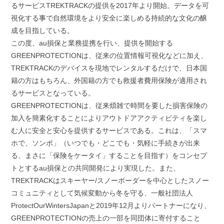
るサービスTREKTRACKの提供を2017年より開始。データを可
視化する事で自然環境をより安全に楽しめる持続的な文化の醸
成を目指している。
この度、au損保と業務提携を行い、提供を開始する
GREENPROTECTIONは、従来の位置情報可視化などに加え、
TREKTRACKのデバイスを現地でレンタルするだけで、日本国
籍の方はもちろん、外国籍の方でも救援者費用保険が適用され
るサービスとなっている。
GREENPROTECTIONは、従来煩雑で時間を要した損害保険の
加入を簡素化することによりアウトドアアクティビティを楽し
む人に安全と安心を提供するサービスである。これは、「スマ
ホで、ソンポ」（いつでも・どこでも・気軽に手続きが出来
る、まさに「保険をケータイ」することを目指す）をコンセプ
トとするau損保との共同開発により実現した。また、
TREKTRACKはスキーヤー/スノーボーダーを中心としたスノー
コミュニティとして気候変動から冬を守る、一般社団法人
ProtectOurWintersJapanと2019年12月よりパートナーになり、
GREENPROTECTIONの売上の一部を同団体に寄付すること