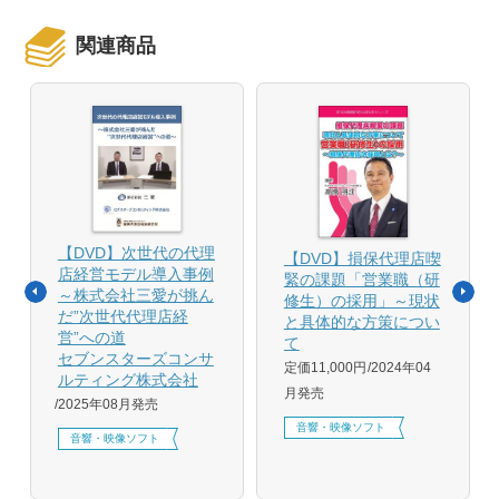
関連商品
【DVD】次世代の代理
【DVD】損保代理店喫
店経営モデル導入事例
緊の課題「営業職（研
～株式会社三愛が挑ん
修生）の採用」～現状
だ”次世代代理店経
と具体的な方策につい
営”への道
て
セブンスターズコンサ
定価11,000円
2024年04
ルティング株式会社
月発売
2025年08月発売
音響・映像ソフト
音響・映像ソフト