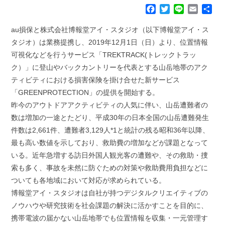
F
T
L
E
共
a
w
i
m
有
c
i
n
a
au損保と株式会社博報堂アイ・スタジオ（以下博報堂アイ・ス
e
t
e
i
タジオ）は業務提携し、2019年12月1日（日）より、位置情報
b
t
l
可視化などを行うサービス「TREKTRACK(トレックトラッ
o
e
ク）」に登山やバックカントリーを代表とする山岳地帯のアク
o
r
k
ティビティにおける損害保険を掛け合せた新サービス
「GREENPROTECTION」の提供を開始する。
昨今のアウトドアアクティビティの人気に伴い、山岳遭難者の
数は増加の一途とたどり、平成30年の日本全国の山岳遭難発生
件数は2,661件、遭難者3,129人*1と統計の残る昭和36年以降、
最も高い数値を示しており、救助費の増加などが課題となって
いる。近年急増する訪日外国人観光客の遭難や、その救助・捜
索も多く、事故を未然に防ぐための対策や救助費用負担などに
ついても各地域において対応が求められている。
博報堂アイ・スタジオは自社が持つデジタルクリエイティブの
ノウハウや研究技術を社会課題の解決に活かすことを目的に、
携帯電波の届かない山岳地帯でも位置情報を収集・一元管理す