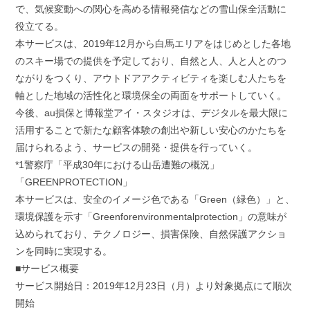
で、気候変動への関心を高める情報発信などの雪山保全活動に
役立てる。
本サービスは、2019年12月から白馬エリアをはじめとした各地
のスキー場での提供を予定しており、自然と人、人と人とのつ
ながりをつくり、アウトドアアクティビティを楽しむ人たちを
軸とした地域の活性化と環境保全の両面をサポートしていく。
今後、au損保と博報堂アイ・スタジオは、デジタルを最大限に
活用することで新たな顧客体験の創出や新しい安心のかたちを
届けられるよう、サービスの開発・提供を行っていく。
*1警察庁「平成30年における山岳遭難の概況」
「GREENPROTECTION」
本サービスは、安全のイメージ色である「Green（緑色）」と、
環境保護を示す「Greenforenvironmentalprotection」の意味が
込められており、テクノロジー、損害保険、自然保護アクショ
ンを同時に実現する。
■サービス概要
サービス開始日：2019年12月23日（月）より対象拠点にて順次
開始