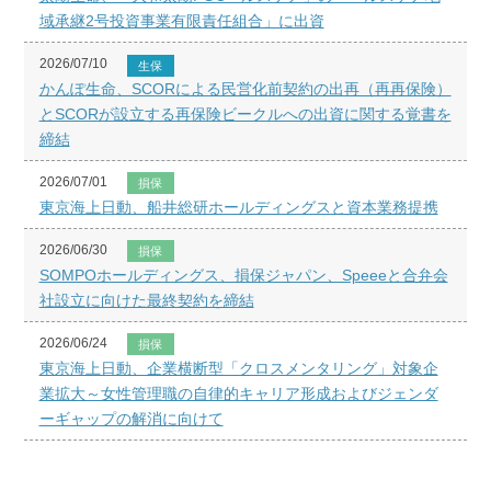
域承継2号投資事業有限責任組合」に出資
2026/07/10
生保
かんぽ生命、SCORによる民営化前契約の出再（再再保険）
とSCORが設立する再保険ビークルへの出資に関する覚書を
締結
2026/07/01
損保
東京海上日動、船井総研ホールディングスと資本業務提携
2026/06/30
損保
SOMPOホールディングス、損保ジャパン、Speeeと合弁会
社設立に向けた最終契約を締結
2026/06/24
損保
東京海上日動、企業横断型「クロスメンタリング」対象企
業拡大～女性管理職の自律的キャリア形成およびジェンダ
ーギャップの解消に向けて