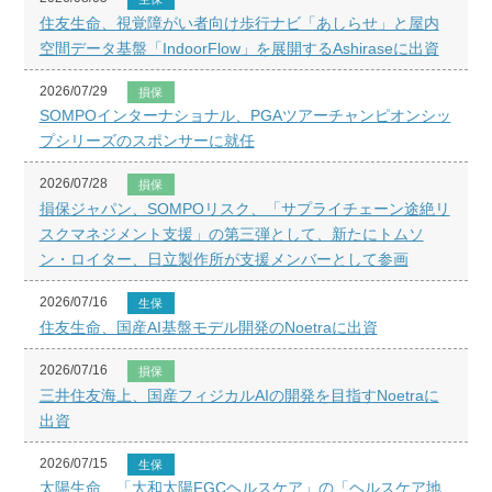
住友生命、視覚障がい者向け歩行ナビ「あしらせ」と屋内
空間データ基盤「IndoorFlow」を展開するAshiraseに出資
2026/07/29
損保
SOMPOインターナショナル、PGAツアーチャンピオンシッ
プシリーズのスポンサーに就任
2026/07/28
損保
損保ジャパン、SOMPOリスク、「サプライチェーン途絶リ
スクマネジメント支援」の第三弾として、新たにトムソ
ン・ロイター、日立製作所が支援メンバーとして参画
2026/07/16
生保
住友生命、国産AI基盤モデル開発のNoetraに出資
2026/07/16
損保
三井住友海上、国産フィジカルAIの開発を目指すNoetraに
出資
2026/07/15
生保
太陽生命、「大和太陽FGCヘルスケア」の「ヘルスケア地