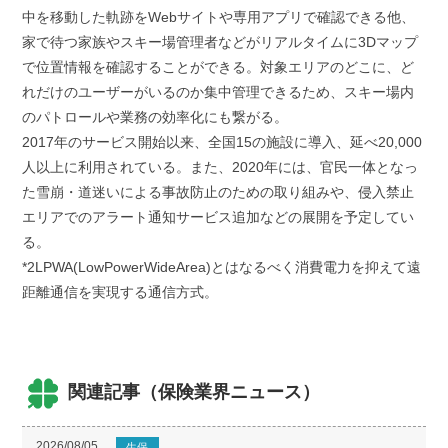
中を移動した軌跡をWebサイトや専用アプリで確認できる他、
家で待つ家族やスキー場管理者などがリアルタイムに3Dマップ
で位置情報を確認することができる。対象エリアのどこに、ど
れだけのユーザーがいるのか集中管理できるため、スキー場内
のパトロールや業務の効率化にも繋がる。
2017年のサービス開始以来、全国15の施設に導入、延べ20,000
人以上に利用されている。また、2020年には、官民一体となっ
た雪崩・道迷いによる事故防止のための取り組みや、侵入禁止
エリアでのアラート通知サービス追加などの展開を予定してい
る。
*2LPWA(LowPowerWideArea)とはなるべく消費電力を抑えて遠
距離通信を実現する通信方式。
関連記事（保険業界ニュース）
2026/08/05
生保