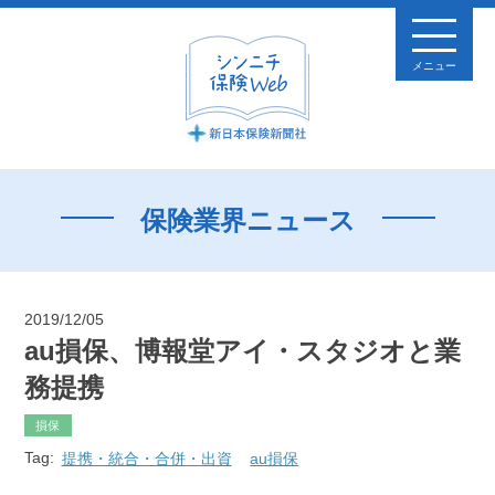
メニュー
保険業界ニュース
2019/12/05
au損保、博報堂アイ・スタジオと業
務提携
損保
Tag:
提携・統合・合併・出資
au損保