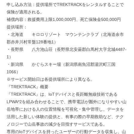
申し込み方法：提供場所でTREKTRACKをレンタルすることで
保険が適用される。
補償内容：救援費用上限1,000,000円、死亡保険金500,000円
提供場所：
・北海道 キロロリゾート マウンテンクラブ（北海道余市
郡赤井川村常盤128番地1）
・長野県 八方池山荘（長野県北安曇郡白馬村大字北城4487-
1）
・新潟県 かぐらスキー場（新潟県南魚沼郡湯沢町三国
1066）
※サービス開始日は各提供場所により異なる。
『TREKTRACK』概要
『TREKTRACK』は、IoTデバイスと長距離無線技術である
LPWA*2を組み合わせることで、携帯電話が圏外になりやすい山
岳地帯における人の位置情報を可視化・集中管理し、データを
活用した新しい体験の提供と、有事の際の早期救助など、テク
ノロジーで山岳事故の減少を目指すサービスである。
専用のIoTデバイスを持ったユーザーの行動データを収集し、山