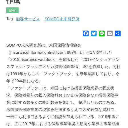
作成
損保
Tag:
顧客サービス
SOMPO未来研究所
F
T
L
E
共
a
w
i
m
有
c
i
n
a
SOMPO未来研究所は、米国保険情報協会
e
t
e
i
（InsuranceInformationInstitute：略称I.I.I.）※1が発行した
b
t
l
「2019InsuranceFactBook」を翻訳した「2019インシュアラン
o
e
スファクトブックアメリカ損害保険事情」※2を作成した。同社
o
r
k
は1991年からこの「ファクトブック」を毎年翻訳しており、今
年で29年目になる。
「ファクトブック」は、米国における損害保険業界の収支状
況、保険種目別の収入保険料および支払保険金など損害保険事
業に関する数多くの統計数値を集計し、整理したものである。
米国損害保険業界の現状を把握するうえで大変有益な資料で、
一般にも利用できるように解説が加えられている。2019年版に
は、主に2017年における保険事業環境の動向や業界の事業成績