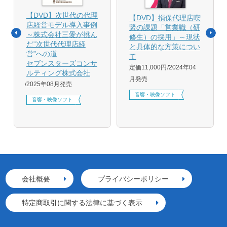
【DVD】次世代の代理
【DVD】損保代理店喫
店経営モデル導入事例
緊の課題「営業職（研
～株式会社三愛が挑ん
修生）の採用」～現状
だ”次世代代理店経
と具体的な方策につい
営”への道
て
セブンスターズコンサ
定価11,000円
2024年04
ルティング株式会社
月発売
2025年08月発売
音響・映像ソフト
音響・映像ソフト
会社概要
プライバシーポリシー
特定商取引に関する法律に基づく表示