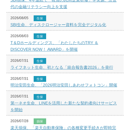
SBI損保、4年連続で「教員の民間企業研修」を実施、次世
代の金融リテラシー向上を支援
2026/08/05
生保
SBI生命、ディスクロージャー資料を完全デジタル化
2026/08/03
生保
T＆Dホールディングス、「わたしたちのTRY ＆
DISCOVER NOW！ AWARD」を開催
2026/07/31
生保
ライフネット生命、初となる「統合報告書2026」を発行
2026/07/31
生保
明治安田生命、「2026明治安田しあわせフォトコン」開催
2026/07/31
生保
第一ネオ生命、LINEを活用した新たな契約者向けサービス
を開始
2026/07/28
損保
楽天損保、「楽天自動車保険」の各種変更手続きが即時完