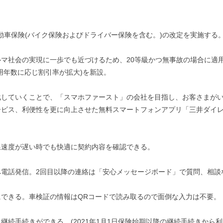
自動車保険(バイク保険およびドライバー保険を含む。)の改定を実施する
マ社会の実現に一歩でも近づけるため、20等級かつ無事故の場合に適
用年数に応じ割引率が拡大)を新設。
化していくことで、「スマホファースト」の会社を目指し、お客さまが
ービス、利便性を更に向上させた無料スマートフォンアプリ「三井ダイ
線速度が遅い時でも快適に契約内容を確認できる。
電話発信。2回目以降の連絡は「安心メッセージボード」で質問、相談
できる。車検証の情報はQRコードで読み取るので面倒な入力は不要。
続手続きができる。(2021年1月1日保険始期以降の継続手続きから利