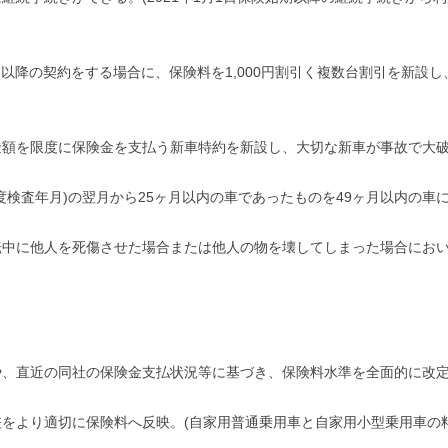
以降の契約をする場合に、保険料を1,000円割引く複数台割引を新設
金額を限度に保険金を支払う新車特約を新設し、大切な新車が事故で大
検査年月)の翌月から25ヶ月以内の車であったものを49ヶ月以内の車
転中に他人を死傷させた場合または他人の物を壊してしまった場合にお
や、直近の同社の保険金支払状況等に基づき、保険料水準を全面的に改
をより適切に保険料へ反映。(自家用普通乗用車と自家用小型乗用車の