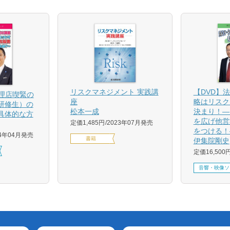
【DVD】
リスクマネジメント 実践講
代理店喫緊の
略はリスク
座
研修生）の
決まり！―
松本一成
具体的な方
を広げ他営
定価1,485円
2023年07月発売
をつける！
24年04月発売
書籍
伊集院剛史
定価16,500
音響・映像ソ