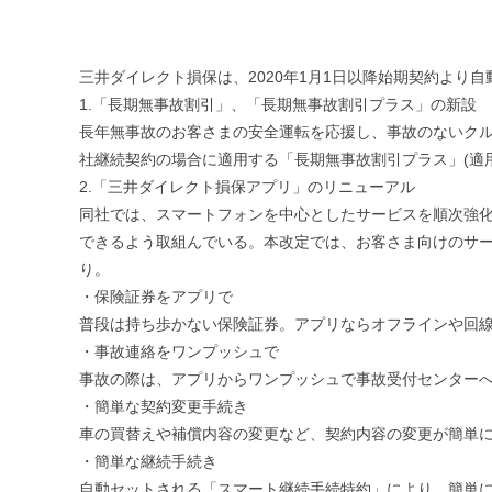
三井ダイレクト損保は、2020年1月1日以降始期契約より
1.「長期無事故割引」、「長期無事故割引プラス」の新設
長年無事故のお客さまの安全運転を応援し、事故のないクル
社継続契約の場合に適用する「長期無事故割引プラス」(適
2.「三井ダイレクト損保アプリ」のリニューアル
同社では、スマートフォンを中心としたサービスを順次強
できるよう取組んでいる。本改定では、お客さま向けのサ
り。
・保険証券をアプリで
普段は持ち歩かない保険証券。アプリならオフラインや回
・事故連絡をワンプッシュで
事故の際は、アプリからワンプッシュで事故受付センターへ
・簡単な契約変更手続き
車の買替えや補償内容の変更など、契約内容の変更が簡単に
・簡単な継続手続き
自動セットされる「スマート継続手続特約」により、簡単に継