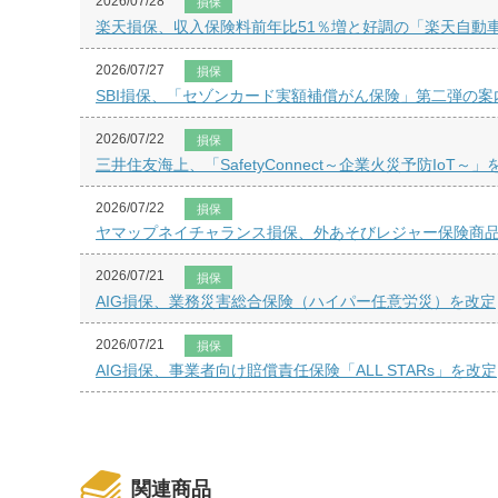
2026/07/28
損保
楽天損保、収入保険料前年比51％増と好調の「楽天自動
2026/07/27
損保
SBI損保、「セゾンカード実額補償がん保険」第二弾の案
2026/07/22
損保
三井住友海上、「SafetyConnect～企業火災予防IoT～
2026/07/22
損保
ヤマップネイチャランス損保、外あそびレジャー保険商
2026/07/21
損保
AIG損保、業務災害総合保険（ハイパー任意労災）を改定
2026/07/21
損保
AIG損保、事業者向け賠償責任保険「ALL STARs」を改定
関連商品