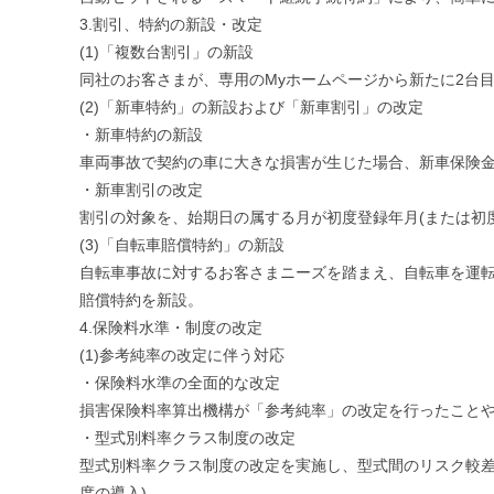
3.割引、特約の新設・改定
(1)「複数台割引」の新設
同社のお客さまが、専用のMyホームページから新たに2台目
(2)「新車特約」の新設および「新車割引」の改定
・新車特約の新設
車両事故で契約の車に大きな損害が生じた場合、新車保険
・新車割引の改定
割引の対象を、始期日の属する月が初度登録年月(または初度
(3)「自転車賠償特約」の新設
自転車事故に対するお客さまニーズを踏まえ、自転車を運
賠償特約を新設。
4.保険料水準・制度の改定
(1)参考純率の改定に伴う対応
・保険料水準の全面的な改定
損害保険料率算出機構が「参考純率」の改定を行ったこと
・型式別料率クラス制度の改定
型式別料率クラス制度の改定を実施し、型式間のリスク較差
度の導入)