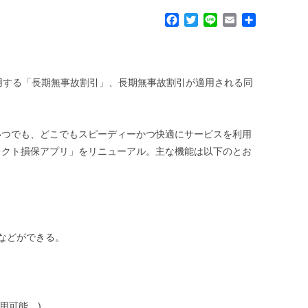
F
T
L
E
共
a
w
i
m
有
c
i
n
a
。
e
t
e
i
b
t
l
用する「長期無事故割引」、長期無事故割引が適用される同
o
e
o
r
k
いつでも、どこでもスピーディーかつ快適にサービスを利用
レクト損保アプリ」をリニューアル。主な機能は以下のとお
などができる。
用可能。)