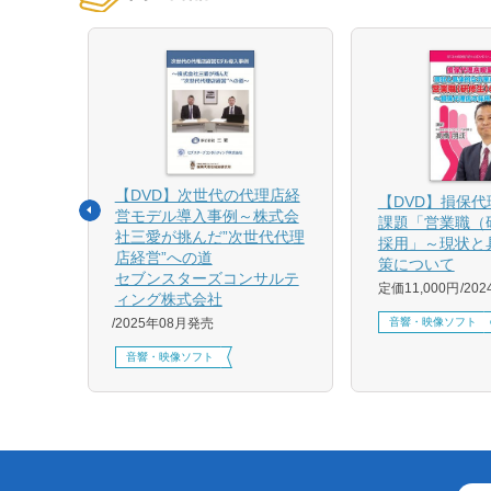
【DVD】次世代の代理店経
る募集
【DVD】損保
営モデル導入事例～株式会
課題「営業職（
社三愛が挑んだ”次世代代理
採用」～現状と
店経営”への道
策について
1月発売
セブンスターズコンサルテ
定価11,000円
20
ィング株式会社
音響・映像ソフト
2025年08月発売
音響・映像ソフト