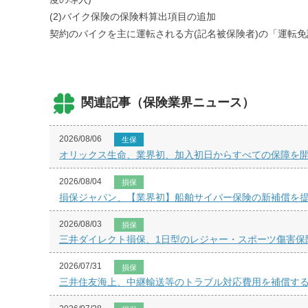
(2)バイク保険の保険料算出項目の追加
契約のバイクを主に運転される方(記名被保険者)の「運転
関連記事（保険業界ニュース）
2026/08/06
生保
オリックス生命、業界初、加入初日からすべての保障を開始
2026/08/04
損保
損保ジャパン、【業界初】船舶サイバー保険の新補償を
2026/08/03
損保
三井ダイレクト損保、1日型のレジャー・スポーツ傷害保
2026/07/31
損保
三井住友海上、中継輸送等のトラブル対応費用を補償す