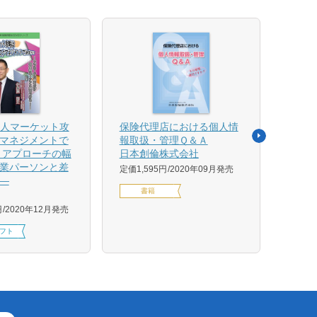
法人マーケット攻
保険代理店における個人情
売れ
マネジメントで
報取扱・管理Ｑ＆Ａ
平野 
 アプローチの幅
日本創倫株式会社
ンス
業パーソンと差
グ株
定価1,595円
2020年09月発売
―
定価1,
書籍
円
2020年12月発売
フト