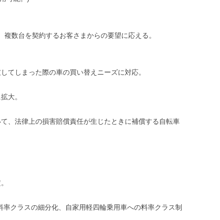
し、複数台を契約するお客さまからの要望に応える。
破してしまった際の車の買い替えニーズに対応。
に拡大。
いて、法律上の損害賠償責任が生じたときに補償する自転車
定。
料率クラスの細分化、自家用軽四輪乗用車への料率クラス制