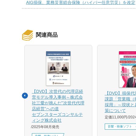
AIG損保、業務災害総合保険（ハイパー任意労災）を改定
関連商品
【DVD】次世代の代理店経
る募集
【DVD】損保
営モデル導入事例～株式会
課題「営業職（
社三愛が挑んだ”次世代代理
採用」～現状と
店経営”への道
策について
1月発売
セブンスターズコンサルテ
定価11,000円
20
ィング株式会社
音響・映像ソフト
2025年08月発売