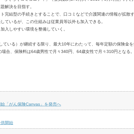
課題解決を目指す。
ト完結型の手続きとすることで、口コミなどで介護関連の情報が拡散す
売しているが、この仕組みは従業員等以外も加入できる。
を加入しやすい環境を整備していく。
している）が継続する限り、最大10年にわたって、毎年定額の保険金を受
場合、保険料は64歳男性で月々340円、64歳女性で月々310円となる
「がん保険Canvas」を発売へ
提供開始