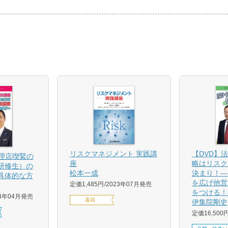
【DVD】
リスクマネジメント 実践講
代理店喫緊の
略はリスク
座
研修生）の
決まり！―
松本一成
具体的な方
を広げ他営
定価1,485円
2023年07月発売
をつける！
24年04月発売
書籍
伊集院剛史
定価16,500