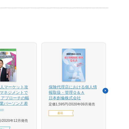
法人マーケット攻
保険代理店における個人情
売れ
マネジメントで
報取扱・管理Ｑ＆Ａ
平野 
 アプローチの幅
日本創倫株式会社
ンス
業パーソンと差
グ株
定価1,595円
2020年09月発売
―
定価1,
書籍
円
2020年12月発売