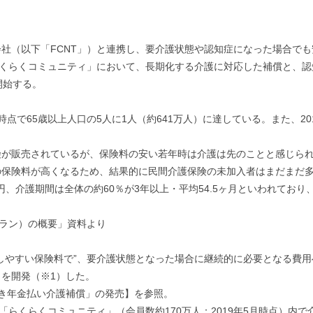
社（以下「FCNT」）と連携し、要介護状態や認知症になった場合で
らくらくコミュニティ」において、長期化する介護に対応した補償と、
開始する。
末時点で65歳以上人口の5人に1人（約641万人）に達している。また、2
険が販売されているが、保険料の安い若年時は介護は先のことと感じら
の保険料が高くなるため、結果的に民間介護保険の未加入者はまだまだ
円、介護期間は全体の約60％が3年以上・平均54.5ヶ月といわれてお
プラン）の概要」資料より
しやすい保険料で”、要介護状態となった場合に継続的に必要となる費
を開発（※1）した。
ト付き年金払い介護補償」の発売】を参照。
「らくらくコミュニティ」（会員数約170万人：2019年5月時点）内