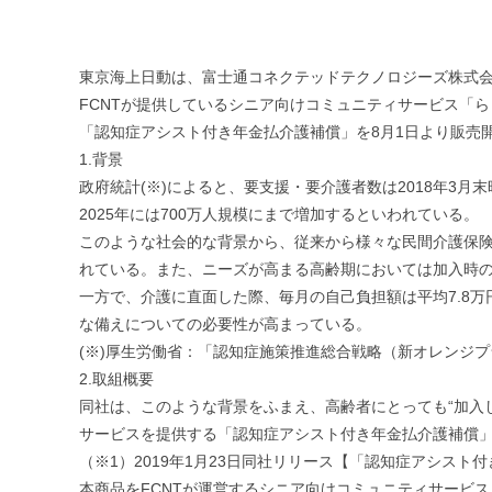
東京海上日動は、富士通コネクテッドテクノロジーズ株式会
FCNTが提供しているシニア向けコミュニティサービス「
「認知症アシスト付き年金払介護補償」を8月1日より販売
1.背景
政府統計(※)によると、要支援・要介護者数は2018年3月
2025年には700万人規模にまで増加するといわれている。
このような社会的な背景から、従来から様々な民間介護保
れている。また、ニーズが高まる高齢期においては加入時
一方で、介護に直面した際、毎月の自己負担額は平均7.8万
な備えについての必要性が高まっている。
(※)厚生労働省：「認知症施策推進総合戦略（新オレンジ
2.取組概要
同社は、このような背景をふまえ、高齢者にとっても“加入
サービスを提供する「認知症アシスト付き年金払介護補償」
（※1）2019年1月23日同社リリース【「認知症アシス
本商品をFCNTが運営するシニア向けコミュニティサービス