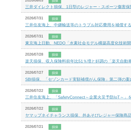
2026/08/03
損保
三井ダイレクト損保、1日型のレジャー・スポーツ傷害保
2026/07/31
損保
三井住友海上、中継輸送等のトラブル対応費用を補償す
2026/07/31
損保
東京海上日動、NEDO「水素社会モデル構築高度化技術
2026/07/28
損保
楽天損保、収入保険料前年比51％増と好調の「楽天自動
2026/07/27
損保
SBI損保、「セゾンカード実額補償がん保険」第二弾の案
2026/07/22
損保
三井住友海上、「SafetyConnect～企業火災予防IoT～
2026/07/22
損保
ヤマップネイチャランス損保、外あそびレジャー保険商
2026/07/21
損保