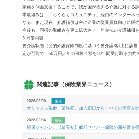
家族を側面支援することで、我が国が抱える介護に対する
本取組みは、「らくらくコミュニティ」経由のインターネッ
なる。また現在、介護補償は主に企業の従業員様向けに販
今後も、同様の取組みを更に拡大させ、年金払い介護補償
3.補償内容
要介護状態（公的介護保険制度に基づく要介護3以上に該当
定が可能で、50万円／年の保険金額を10年間受け取る契約の
関連記事（保険業界ニュース）
2026/08/06
生保
オリックス生命、業界初、加入初日からすべての保障を開始
2026/08/04
損保
損保ジャパン、【業界初】船舶サイバー保険の新補償を