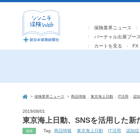
保険業界ニュース
バーチャル出展ブー
カートを見る
FX
>
>
,
,
,
保険業界ニュース
商品情報
東京海上日動
IT活用
認
2019/08/01
東京海上日動、SNSを活用した新
Tag:
商品情報
東京海上日動
IT活用
認知症
損保