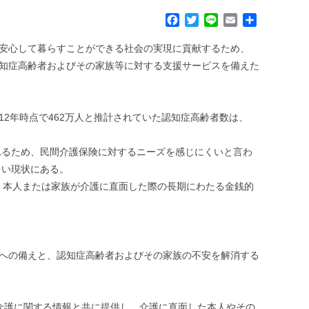
F
T
L
E
共
a
w
i
m
有
c
i
n
a
も安心して暮らすことができる社会の実現に貢献するため、
e
t
e
i
認知症高齢者およびその家族等に対する支援サービスを備えた
b
t
l
o
e
o
r
k
012年時点で462万人と推計されていた認知症高齢者数は、
れるため、民間介護保険に対するニーズを感じにくいと言わ
多い現状にある。
り、本人または家族が介護に直面した際の長期にわたる金銭的
用への備えと、認知症高齢者およびその家族の不安を解消する
で介護に関する情報と共に提供し、介護に直面した本人やその