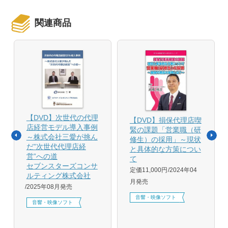
関連商品
【DVD】次世代の代理
【DVD】損保代理店喫
店経営モデル導入事例
緊の課題「営業職（研
～株式会社三愛が挑ん
修生）の採用」～現状
だ”次世代代理店経
と具体的な方策につい
営”への道
て
セブンスターズコンサ
定価11,000円
2024年04
ルティング株式会社
月発売
2025年08月発売
音響・映像ソフト
音響・映像ソフト