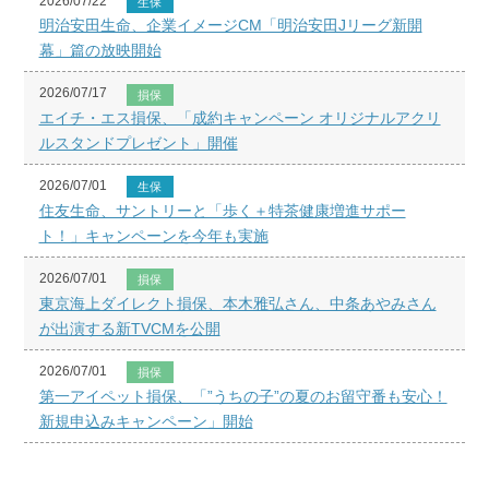
2026/07/22
生保
明治安田生命、企業イメージCM「明治安田Jリーグ新開
幕」篇の放映開始
2026/07/17
損保
エイチ・エス損保、「成約キャンペーン オリジナルアクリ
ルスタンドプレゼント」開催
2026/07/01
生保
住友生命、サントリーと「歩く＋特茶健康増進サポー
ト！」キャンペーンを今年も実施
2026/07/01
損保
東京海上ダイレクト損保、本木雅弘さん、中条あやみさん
が出演する新TVCMを公開
2026/07/01
損保
第一アイペット損保、「”うちの子”の夏のお留守番も安心！
新規申込みキャンペーン」開始