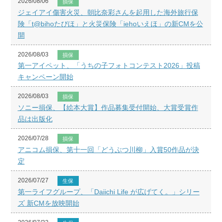
2026/08/06
損保
ジェイアイ傷害火災、朝比奈彩さんを起用した海外旅行保
険「t@bihoたびほ」と火災保険「iehoいえほ」の新CMを公
開
2026/08/03
損保
第一アイペット、「うちの子フォトコンテスト2026」投稿
キャンペーン開始
2026/08/03
損保
ソニー損保、【絵本大賞】作品募集受付開始、大賞受賞作
品は出版化
2026/07/28
損保
アニコム損保、第十一回「どうぶつ川柳」入賞50作品が決
定
2026/07/27
生保
第一ライフグループ、「Daiichi Life が広げてく。」シリー
ズ 新CMを放映開始