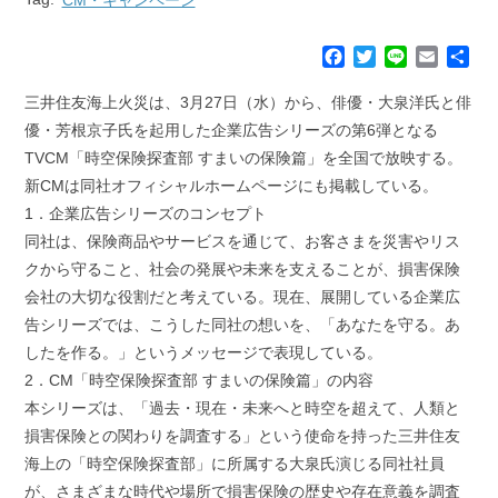
F
T
L
E
共
a
w
i
m
有
c
i
n
a
三井住友海上火災は、3月27日（水）から、俳優・大泉洋氏と俳
e
t
e
i
優・芳根京子氏を起用した企業広告シリーズの第6弾となる
b
t
l
TVCM「時空保険探査部 すまいの保険篇」を全国で放映する。
o
e
新CMは同社オフィシャルホームページにも掲載している。
o
r
k
1．企業広告シリーズのコンセプト
同社は、保険商品やサービスを通じて、お客さまを災害やリス
クから守ること、社会の発展や未来を支えることが、損害保険
会社の大切な役割だと考えている。現在、展開している企業広
告シリーズでは、こうした同社の想いを、「あなたを守る。あ
したを作る。」というメッセージで表現している。
2．CM「時空保険探査部 すまいの保険篇」の内容
本シリーズは、「過去・現在・未来へと時空を超えて、人類と
損害保険との関わりを調査する」という使命を持った三井住友
海上の「時空保険探査部」に所属する大泉氏演じる同社社員
が、さまざまな時代や場所で損害保険の歴史や存在意義を調査