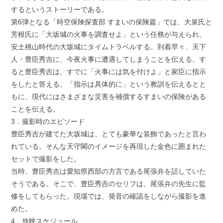
するというストーリーである。
第6弾となる「時空保険探査部 すまいの保険篇」では、大泉氏と
芳根氏に「大坂城の火事を調査せよ」という任務が与えられ、
安土桃山時代の大坂城にタイムトラベルする。到着早々、天下
人・豊臣秀吉に、今夜火事に遭遇してしまうことを伝える。す
ると豊臣秀吉は、すでに「火事には気を付けよ」と家臣に指示
をしたと答える。「指示は具体的に」という教訓を伝えるとと
もに、現代にはさまざまな災害を補償するすまいの保険がある
ことを伝える。
3．撮影時のエピソード
豊臣秀吉が建てた大坂城は、とても豪華な装飾であったと言わ
れている。そんな天守閣のイメージを再現した金色に囲まれた
セットで撮影をした。
当時、豊臣秀吉は愛知県西部の方言である尾張弁を話していた
そうである。そこで、豊臣秀吉のセリフは、尾張弁の先生に監
修をしてもらった。現場では、発音の確認をしながら撮影を進
めた。
4．放映スケジュール