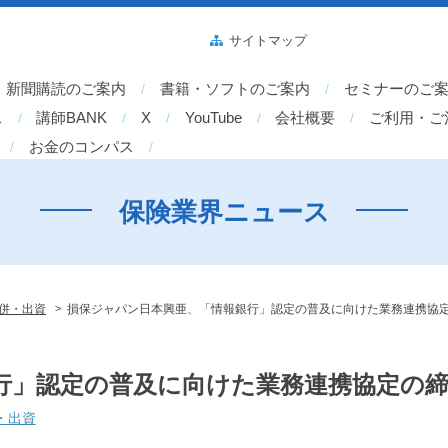
サイトマップ
新聞購読のご案内
書籍・ソフトのご案内
セミナーのご
ス
講師BANK
X
YouTube
会社概要
ご利用・ご
お金のコンパス
保険業界ニュース
>
併・出資
損保ジャパン日本興亜、「情報銀行」認定の普及に向けた業務連携協
行」認定の普及に向けた業務連携協定の
・出資