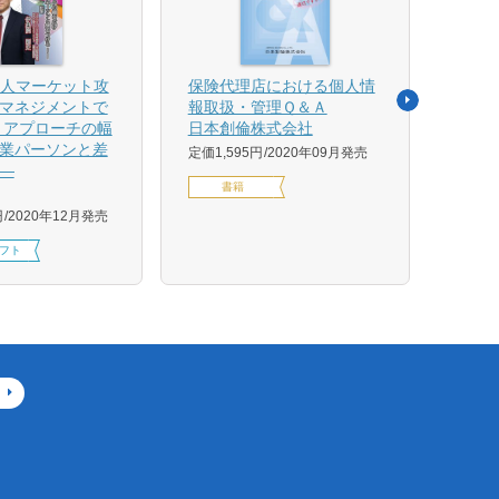
法人マーケット攻
保険代理店における個人情
売れ
マネジメントで
報取扱・管理Ｑ＆Ａ
平野 
 アプローチの幅
日本創倫株式会社
ンス
業パーソンと差
グ株
定価1,595円
2020年09月発売
―
定価1,
書籍
円
2020年12月発売
フト