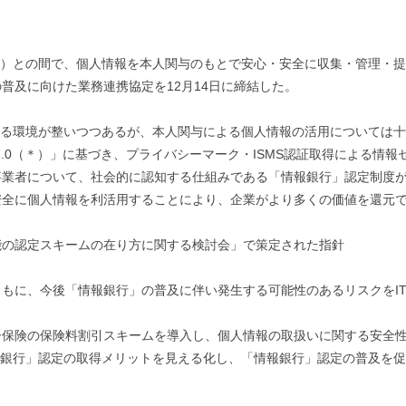
盟」）との間で、個人情報を本人関与のもとで安心・安全に収集・管理・
普及に向けた業務連携協定を12月14日に締結した。
できる環境が整いつつあるが、本人関与による個人情報の活用については
r1.0（＊）」に基づき、プライバシーマーク・ISMS認証取得による
業者について、社会的に認知する仕組みである「情報銀行」認定制度が創
安全に個人情報を利活用することにより、企業がより多くの価値を還元
の認定スキームの在り方に関する検討会」で策定された指針
もに、今後「情報銀行」の普及に伴い発生する可能性のあるリスクをI
ー保険の保険料割引スキームを導入し、個人情報の取扱いに関する安全
情報銀行」認定の取得メリットを見える化し、「情報銀行」認定の普及を