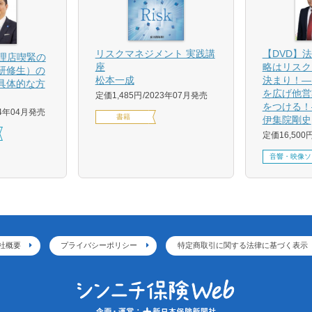
【DVD】
リスクマネジメント 実践講
代理店喫緊の
略はリスク
座
研修生）の
決まり！―
松本一成
具体的な方
を広げ他営
定価1,485円
2023年07月発売
をつける！
24年04月発売
書籍
伊集院剛史
定価16,500
音響・映像ソ
社概要
プライバシーポリシー
特定商取引に関する法律に基づく表示