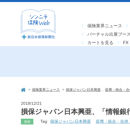
保険業界ニュース
バーチャル出展ブー
カートを見る
FX
>
>
,
保険業界ニュース
損保ジャパン日本興亜
提携・統合・合
2018/12/21
損保ジャパン日本興亜、「情報銀
Tag:
損保ジャパン日本興亜
提携・統合・合併
損保