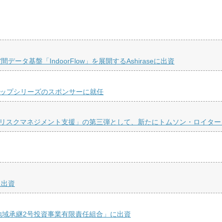
基盤「IndoorFlow」を展開するAshiraseに出資
シップシリーズのスポンサーに就任
絶リスクマネジメント支援」の第三弾として、新たにトムソン・ロイタ
に出資
地域承継2号投資事業有限責任組合」に出資