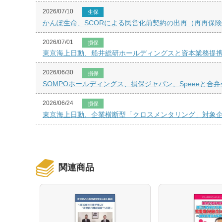
2026/07/10
生保
かんぽ生命、SCORによる民営化前契約の出再（再再保
2026/07/01
損保
東京海上日動、船井総研ホールディングスと資本業務提
2026/06/30
損保
SOMPOホールディングス、損保ジャパン、Speeeと
2026/06/24
損保
東京海上日動、企業横断型「クロスメンタリング」対象
関連商品