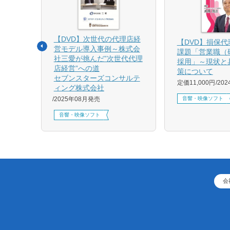
【DVD】次世代の代理店経
る募集
【DVD】損保
営モデル導入事例～株式会
課題「営業職（
社三愛が挑んだ”次世代代理
採用」～現状と
店経営”への道
策について
1月発売
セブンスターズコンサルテ
定価11,000円
20
ィング株式会社
音響・映像ソフト
2025年08月発売
音響・映像ソフト
会