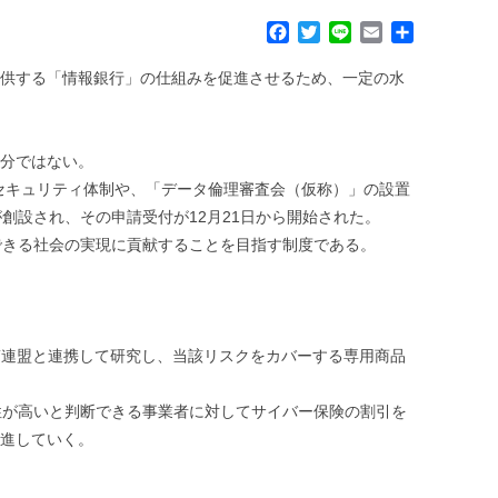
F
T
L
E
共
a
w
i
m
有
c
i
n
a
提供する「情報銀行」の仕組みを促進させるため、一定の水
e
t
e
i
b
t
l
o
e
十分ではない。
o
r
k
情報セキュリティ体制や、「データ倫理審査会（仮称）」の設置
設され、その申請受付が12月21日から開始された。
できる社会の実現に貢献することを目指す制度である。
T連盟と連携して研究し、当該リスクをカバーする専用商品
性が高いと判断できる事業者に対してサイバー保険の割引を
促進していく。