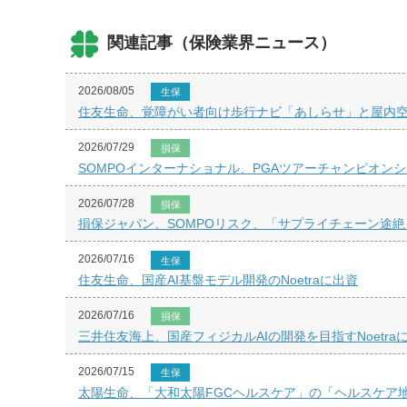
関連記事（保険業界ニュース）
2026/08/05
生保
住友生命、覚障がい者向け歩行ナビ「あしらせ」と屋内空間データ
2026/07/29
損保
SOMPOインターナショナル、PGAツアーチャンピオン
2026/07/28
損保
損保ジャパン、SOMPOリスク、「サプライチェーン途
2026/07/16
生保
住友生命、国産AI基盤モデル開発のNoetraに出資
2026/07/16
損保
三井住友海上、国産フィジカルAIの開発を目指すNoetra
2026/07/15
生保
太陽生命、「大和太陽FGCヘルスケア」の「ヘルスケア