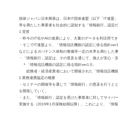
損保ジャパン日本興亜は、日本IT団体連盟（以下「IT連
準を満たした事業者を社会的に認知する「情報銀行」認定の
1.背景
・昨今のIT化やAIの進展により、大量のデータを利活用
・そこでIT連盟より、「情報信託機能の認定に係る指針ve
などによるガバナンス体制の整備等一定の水準を満たした事
・「情報銀行」認定は、その普及を通じて、個人が安心・
＊「情報信託機能の認定に係る指針ver1.0」
総務省・経済産業省において開催された「情報信託機能
2.業務連携協定の概要
・セミナーの開催等を通じて「情報銀行」の普及を行うとと
を開発していく。
・また、「情報銀行」認定を受けた事業者に対してサイバ
実施する（2019年1月保険始期以降）。これにより、「