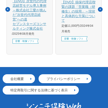
【DVD】次世代の代理
【DVD】損保代理店喫
店経営モデル導入事例
緊の課題「営業職（研
～株式会社三愛が挑ん
修生）の採用」～現状
だ”次世代代理店経
と具体的な方策につい
営”への道
て
セブンスターズコンサ
定価11,000円
2024年04
ルティング株式会社
月発売
2025年08月発売
音響・映像ソフト
音響・映像ソフト
会社概要
プライバシーポリシー
特定商取引に関する法律に基づく表示