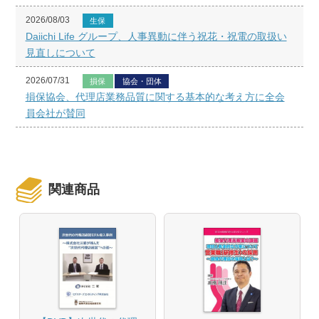
2026/08/03
生保
Daiichi Life グループ、人事異動に伴う祝花・祝電の取扱い
見直しについて
2026/07/31
損保
協会・団体
損保協会、代理店業務品質に関する基本的な考え方に全会
員会社が賛同
関連商品