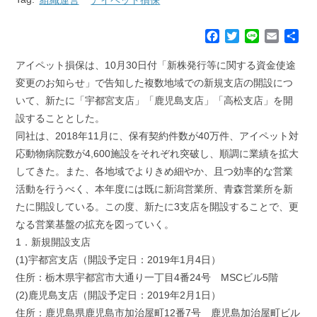
F
T
L
E
共
a
w
i
m
有
c
i
n
a
アイペット損保は、10月30日付「新株発行等に関する資金使途
e
t
e
i
変更のお知らせ」で告知した複数地域での新規支店の開設につ
b
t
l
いて、新たに「宇都宮支店」「鹿児島支店」「高松支店」を開
o
e
設することとした。
o
r
k
同社は、2018年11月に、保有契約件数が40万件、アイペット対
応動物病院数が4,600施設をそれぞれ突破し、順調に業績を拡大
してきた。また、各地域でよりきめ細やか、且つ効率的な営業
活動を行うべく、本年度には既に新潟営業所、青森営業所を新
たに開設している。この度、新たに3支店を開設することで、更
なる営業基盤の拡充を図っていく。
1．新規開設支店
(1)宇都宮支店（開設予定日：2019年1月4日）
住所：栃木県宇都宮市大通り一丁目4番24号 MSCビル5階
(2)鹿児島支店（開設予定日：2019年2月1日）
住所：鹿児島県鹿児島市加治屋町12番7号 鹿児島加治屋町ビル