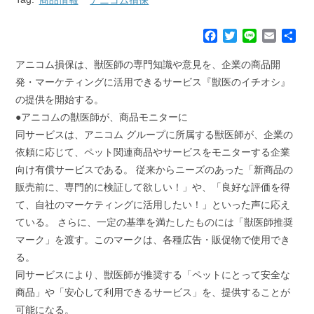
F
T
L
E
共
a
w
i
m
有
c
i
n
a
アニコム損保は、獣医師の専門知識や意見を、企業の商品開
e
t
e
i
発・マーケティングに活用できるサービス『獣医のイチオシ』
b
t
l
の提供を開始する。
o
e
●アニコムの獣医師が、商品モニターに
o
r
k
同サービスは、アニコム グループに所属する獣医師が、企業の
依頼に応じて、ペット関連商品やサービスをモニターする企業
向け有償サービスである。 従来からニーズのあった「新商品の
販売前に、専門的に検証して欲しい！」や、「良好な評価を得
て、自社のマーケティングに活用したい！」といった声に応え
ている。 さらに、一定の基準を満たしたものには「獣医師推奨
マーク」を渡す。このマークは、各種広告・販促物で使用でき
る。
同サービスにより、獣医師が推奨する「ペットにとって安全な
商品」や「安心して利用できるサービス」を、提供することが
可能になる。