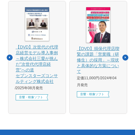
【DVD】次世代の代理
【DVD】損保代理店喫
店経営モデル導入事例
緊の課題「営業職（研
～株式会社三愛が挑ん
修生）の採用」～現状
だ”次世代代理店経
と具体的な方策につい
営”への道
て
セブンスターズコンサ
定価11,000円
2024年04
ルティング株式会社
月発売
2025年08月発売
音響・映像ソフト
音響・映像ソフト