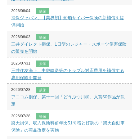
2026/08/04
損保
損保ジャパン、【業界初】船舶サイバー保険の新補償を提
供開始
2026/08/03
損保
三井ダイレクト損保、1日型のレジャー・スポーツ傷害保険
の販売を開始
2026/07/31
損保
三井住友海上、中継輸送等のトラブル対応費用を補償する
専用保険を開発
2026/07/28
損保
アニコム損保、第十一回「どうぶつ川柳」入賞50作品が決
定
2026/07/28
損保
楽天損保、収入保険料前年比51％増と好調の「楽天自動車
保険」の商品改定を実施