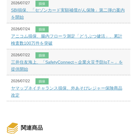
2026/07/27
損保
SBI損保、「セゾンカード実額補償がん保険」第二弾の案内
を開始
2026/07/24
損保
アニコム損保、腸内フローラ測定「どうぶつ健活」、累計
検査数100万件を突破
2026/07/22
損保
三井住友海上、「SafetyConnect～企業火災予防IoT～」を
提供開始
2026/07/22
損保
ヤマップネイチャランス損保、外あそびレジャー保険商品
改定
関連商品