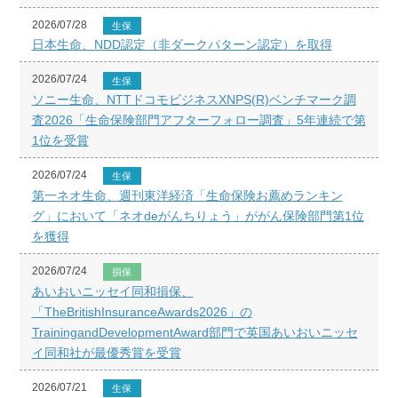
2026/07/28
生保
日本生命、NDD認定（非ダークパターン認定）を取得
2026/07/24
生保
ソニー生命、NTTドコモビジネスXNPS(R)ベンチマーク調
査2026「生命保険部門アフターフォロー調査」5年連続で第
1位を受賞
2026/07/24
生保
第一ネオ生命、週刊東洋経済「生命保険お薦めランキン
グ」において「ネオdeがんちりょう」ががん保険部門第1位
を獲得
2026/07/24
損保
あいおいニッセイ同和損保、
「TheBritishInsuranceAwards2026」の
TrainingandDevelopmentAward部門で英国あいおいニッセ
イ同和社が最優秀賞を受賞
2026/07/21
生保