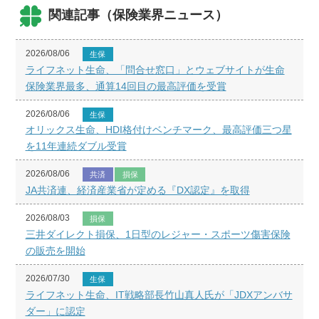
関連記事（保険業界ニュース）
2026/08/06
生保
ライフネット生命、「問合せ窓口」とウェブサイトが生命
保険業界最多、通算14回目の最高評価を受賞
2026/08/06
生保
オリックス生命、HDI格付けベンチマーク、最高評価三つ星
を11年連続ダブル受賞
2026/08/06
共済
損保
JA共済連、経済産業省が定める『DX認定』を取得
2026/08/03
損保
三井ダイレクト損保、1日型のレジャー・スポーツ傷害保険
の販売を開始
2026/07/30
生保
ライフネット生命、IT戦略部長竹山真人氏が「JDXアンバサ
ダー」に認定