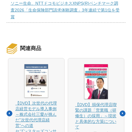
ソニー生命、NTTドコモビジネスXNPS(R)ベンチマーク調
査2026「生命保険部門請求体験調査」3年連続で第1位を受
賞
関連商品
【DVD】次世代の代理
【DVD】損保代理店喫
店経営モデル導入事例
緊の課題「営業職（研
～株式会社三愛が挑ん
修生）の採用」～現状
だ”次世代代理店経
と具体的な方策につい
営”への道
て
セブンスターズコンサ