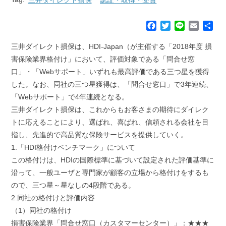
F
T
L
E
共
a
w
i
m
有
c
i
n
a
三井ダイレクト損保は、HDI-Japan（が主催する「2018年度 損
e
t
e
i
害保険業界格付け」において、評価対象である「問合せ窓
b
t
l
口」・「Webサポート」いずれも最高評価である三つ星を獲得
o
e
した。なお、同社の三つ星獲得は、「問合せ窓口」で3年連続、
o
r
k
「Webサポート」で4年連続となる。
三井ダイレクト損保は、これからもお客さまの期待にダイレク
トに応えることにより、選ばれ、喜ばれ、信頼される会社を目
指し、先進的で高品質な保険サービスを提供していく。
1.「HDI格付けベンチマーク」について
この格付けは、HDIの国際標準に基づいて設定された評価基準に
沿って、一般ユーザと専門家が顧客の立場から格付けをするも
ので、三つ星～星なしの4段階である。
2.同社の格付けと評価内容
（1）同社の格付け
損害保険業界「問合せ窓口（カスタマーセンター）」：★★★