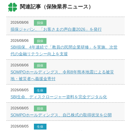
関連記事（保険業界ニュース）
2026/08/06
損保
損保ジャパン、「お客さまの声白書2026」を発行
2026/08/06
損保
SBI損保、4年連続で「教員の民間企業研修」を実施、次世
代の金融リテラシー向上を支援
2026/08/06
損保
SOMPOホールディングス、令和8年熊本地震による被災
地・被災者へ義援金寄付
2026/08/05
生保
SBI生命、ディスクロージャー資料を完全デジタル化
2026/08/05
損保
SOMPOホールディングス、自己株式の取得状況を公開
2026/08/05
生保