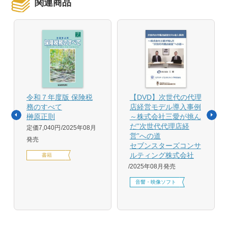
関連商品
令和７年度版 保険税
【DVD】次世代の代理
務のすべて
店経営モデル導入事例
榊原正則
～株式会社三愛が挑ん
だ”次世代代理店経
定価7,040円
2025年08月
営”への道
発売
セブンスターズコンサ
ルティング株式会社
書籍
2025年08月発売
音響・映像ソフト