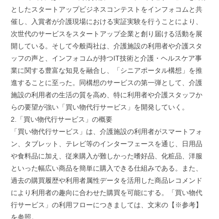
としたスタートアップビジネスコンテストをインフォコムと共
催し、入賞者が介護現場における実証実験を行うことにより、
次世代のサービスをスタートアップ企業と創り届ける活動を展
開している。そして今般両社は、介護施設の利用者や介護スタ
ッフの声と、インフォコムが持つIT技術と介護・ヘルスケア事
業に関する豊富な知見を融合し、「シニアポータル構想」を推
進することに至った。同構想のサービスの第一弾として、介護
施設の利用者の生活の質を高め、特に利用者や介護スタッフか
らの要望が強い「買い物代行サービス」を開発していく。
2.「買い物代行サービス」の概要
「買い物代行サービス」は、介護施設の利用者がスマートフォ
ン、タブレット、テレビ等のインターフェースを通じ、日用品
や食料品に加え、従来購入が難しかった嗜好品、化粧品、洋服
といった幅広い商品を簡単に購入できる仕組みである。また、
過去の購買履歴や利用者属性データを活用した商品レコメンド
により利用者の趣向に合わせた購買を可能にする。「買い物代
行サービス」の利用フローにつきましては、文末の【※参考】
を参照。