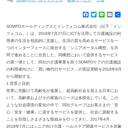
F
T
L
E
共
a
w
i
m
有
c
i
n
a
SOMPOホールディングスとインフォコム株式会社（以下「イン
e
t
e
i
フォコム」）は、2018年7月27日にICTを活用して介護施設の利
b
t
l
用者の生活を包括的に支援し、生活の質を高めるサービスを一
o
e
つのインターフェースに統合する「シニアポータル構想」を共
o
r
k
同で進めることに合意した。同構想において提供するサービス
の第一弾として、同社の介護事業を担うSOMPOケアの介護施設
の利用者向けに「買い物代行サービス」の実証実験を2018年8月
から開始する。
1.背景と目的
世界に先駆けて高齢化が進展し、超高齢社会を迎える日本にお
いて、高齢者およびその家族のニーズは多様化している。この
ような社会環境の変化の中で、同社グループはお客さまの「安
心・安全・健康」に資するサービスを提供し、社会に貢献する
ことを目指しさまざまな取組みを行ってきた。2017年4月、
2018年7月にはシニア向け介護・ヘルスケア関連サービスを対象