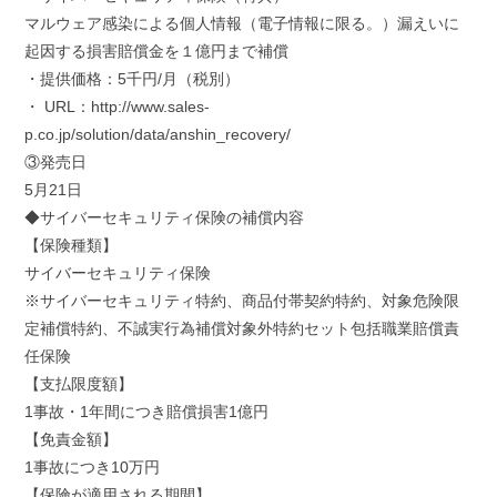
マルウェア感染による個人情報（電子情報に限る。）漏えいに
起因する損害賠償金を１億円まで補償
・提供価格：5千円/月（税別）
・ URL：http://www.sales-
p.co.jp/solution/data/anshin_recovery/
③発売日
5月21日
◆サイバーセキュリティ保険の補償内容
【保険種類】
サイバーセキュリティ保険
※サイバーセキュリティ特約、商品付帯契約特約、対象危険限
定補償特約、不誠実行為補償対象外特約セット包括職業賠償責
任保険
【支払限度額】
1事故・1年間につき賠償損害1億円
【免責金額】
1事故につき10万円
【保険が適用される期間】