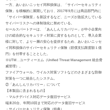
一方、あいおいニッセイ同和損保は、「サイバーセキュリティ
保険」を積極的に展開しており、2017年9月には商品部門内に
「サイバー保険室」を新設するなど、ニーズが急拡大している
サイバーリスクへの体制強化に努めている。
セールスパートナーは、「あんしんリカバリー」が中小企業向
けの総合的なセキュリティ対策に資するものとして、導入企業
様に対して、より一層の安心を提供するため、あいおいニッセ
イ同和損保のサイバーセキュリティ保険（賠償支払限度額１億
円）を付帯することとした。
※UTM…ユーティーエム（Unified Threat Management 統合脅
威管理）。
ファイアウォール、ウイルス対策ソフトなどのさまざまな防御
対策を一つに統合したシステム。
②「あんしんリカバリー」について
【本製品に含まれるもの】
・マルチデバイス対応データ復旧サービス
端末20台、年間10回まで対応のデータ復旧サービス
・サイバーセキュリティ保険（特典）