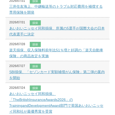
2026/07/31
損保
三井住友海上、中継輸送等のトラブル対応費用を補償する
専用保険を開発
2026/07/31
損保
あいおいニッセイ同和損保、所属の5選手が国際大会の日本
代表選手に決定
2026/07/28
損保
楽天損保、収入保険料前年比51％増と好調の「楽天自動車
保険」の商品改定を実施
2026/07/27
損保
SBI損保、「セゾンカード実額補償がん保険」第二弾の案内
を開始
2026/07/24
損保
あいおいニッセイ同和損保、
「TheBritishInsuranceAwards2026」の
TrainingandDevelopmentAward部門で英国あいおいニッセ
イ同和社が最優秀賞を受賞