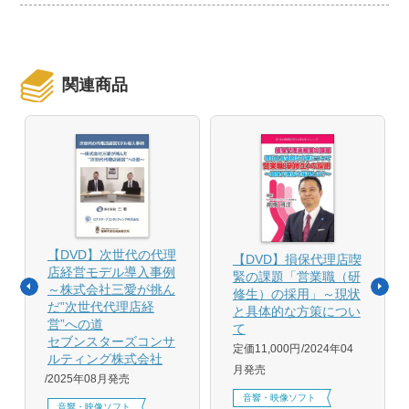
関連商品
【DVD】次世代の代理
【DVD】損保代理店喫
店経営モデル導入事例
緊の課題「営業職（研
～株式会社三愛が挑ん
修生）の採用」～現状
だ”次世代代理店経
と具体的な方策につい
営”への道
て
セブンスターズコンサ
定価11,000円
2024年04
ルティング株式会社
月発売
2025年08月発売
音響・映像ソフト
音響・映像ソフト