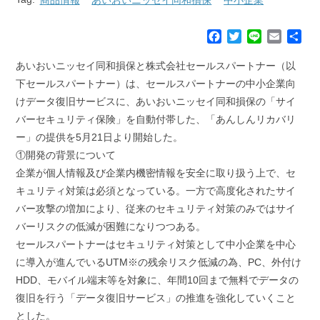
F
T
L
E
共
a
w
i
m
有
c
i
n
a
あいおいニッセイ同和損保と株式会社セールスパートナー（以
e
t
e
i
下セールスパートナー）は、セールスパートナーの中小企業向
b
t
l
けデータ復旧サービスに、あいおいニッセイ同和損保の「サイ
o
e
バーセキュリティ保険」を自動付帯した、「あんしんリカバリ
o
r
k
ー」の提供を5月21日より開始した。
①開発の背景について
企業が個人情報及び企業内機密情報を安全に取り扱う上で、セ
キュリティ対策は必須となっている。一方で高度化されたサイ
バー攻撃の増加により、従来のセキュリティ対策のみではサイ
バーリスクの低減が困難になりつつある。
セールスパートナーはセキュリティ対策として中小企業を中心
に導入が進んでいるUTM※の残余リスク低減の為、PC、外付け
HDD、モバイル端末等を対象に、年間10回まで無料でデータの
復旧を行う「データ復旧サービス」の推進を強化していくこと
とした。