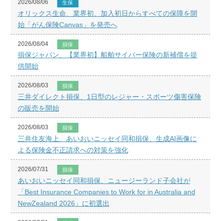
2026/08/06
生保
オリックス生命、業界初、加入初日からすべての保障を開
始「がん保険Canvas」を発売へ
2026/08/04
損保
損保ジャパン、【業界初】船舶サイバー保険の新補償を提
供開始
2026/08/03
損保
三井ダイレクト損保、1日型のレジャー・スポーツ傷害保険
の販売を開始
2026/08/03
損保
三井住友海上、あいおいニッセイ同和損保、生成AI画像に
よる保険金不正請求への対策を強化
2026/07/31
損保
あいおいニッセイ同和損保、ニュージーランド子会社が
「Best Insurance Companies to Work for in Australia and
NewZealand 2026」に初選出