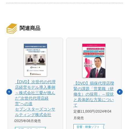
関連商品
【DVD】次世代の代理
【DVD】損保代理店喫
店経営モデル導入事例
緊の課題「営業職（研
～株式会社三愛が挑ん
修生）の採用」～現状
だ”次世代代理店経
と具体的な方策につい
営”への道
て
セブンスターズコンサ
定価11,000円
2024年04
ルティング株式会社
月発売
2025年08月発売
音響・映像ソフト