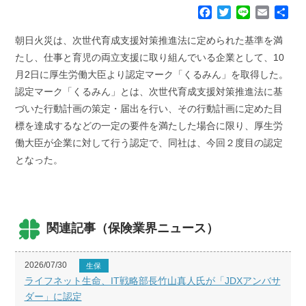
F
T
L
E
共
a
w
i
m
有
c
i
n
a
朝日火災は、次世代育成支援対策推進法に定められた基準を満
e
t
e
i
たし、仕事と育児の両立支援に取り組んでいる企業として、10
b
t
l
月2日に厚生労働大臣より認定マーク「くるみん」を取得した。
o
e
認定マーク「くるみん」とは、次世代育成支援対策推進法に基
o
r
k
づいた行動計画の策定・届出を行い、その行動計画に定めた目
標を達成するなどの一定の要件を満たした場合に限り、厚生労
働大臣が企業に対して行う認定で、同社は、今回２度目の認定
となった。
関連記事（保険業界ニュース）
2026/07/30
生保
ライフネット生命、IT戦略部長竹山真人氏が「JDXアンバサ
ダー」に認定