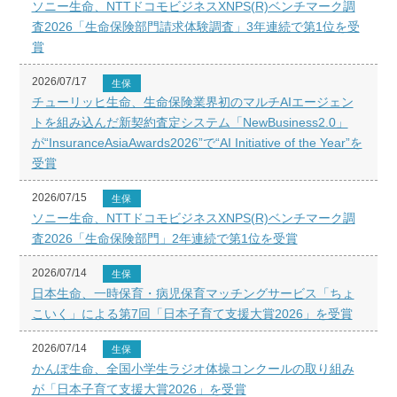
ソニー生命、NTTドコモビジネスXNPS(R)ベンチマーク調
査2026「生命保険部門請求体験調査」3年連続で第1位を受
賞
2026/07/17
生保
チューリッヒ生命、生命保険業界初のマルチAIエージェン
トを組み込んだ新契約査定システム「NewBusiness2.0」
が“InsuranceAsiaAwards2026”で“AI Initiative of the Year”を
受賞
2026/07/15
生保
ソニー生命、NTTドコモビジネスXNPS(R)ベンチマーク調
査2026「生命保険部門」2年連続で第1位を受賞
2026/07/14
生保
日本生命、一時保育・病児保育マッチングサービス「ちょ
こいく」による第7回「日本子育て支援大賞2026」を受賞
2026/07/14
生保
かんぽ生命、全国小学生ラジオ体操コンクールの取り組み
が「日本子育て支援大賞2026」を受賞