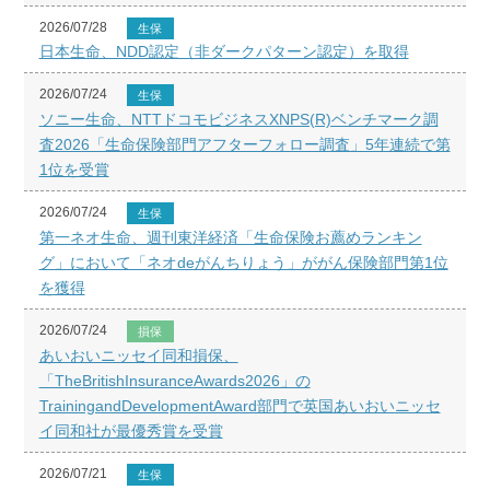
2026/07/28
生保
日本生命、NDD認定（非ダークパターン認定）を取得
2026/07/24
生保
ソニー生命、NTTドコモビジネスXNPS(R)ベンチマーク調
査2026「生命保険部門アフターフォロー調査」5年連続で第
1位を受賞
2026/07/24
生保
第一ネオ生命、週刊東洋経済「生命保険お薦めランキン
グ」において「ネオdeがんちりょう」ががん保険部門第1位
を獲得
2026/07/24
損保
あいおいニッセイ同和損保、
「TheBritishInsuranceAwards2026」の
TrainingandDevelopmentAward部門で英国あいおいニッセ
イ同和社が最優秀賞を受賞
2026/07/21
生保