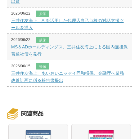
出資
2026/06/22
損保
三井住友海上、AIを活用した代理店自己点検の対話支援ツ
ールを導入
2026/06/22
損保
MS＆ADホールディングス、三井住友海上による国内無担保
普通社債を発行
2026/06/15
損保
三井住友海上、あいおいニッセイ同和損保、金融庁へ業務
改善計画に係る報告書提出
関連商品