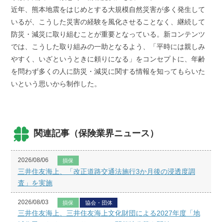
近年、熊本地震をはじめとする大規模自然災害が多く発生して
いるが、こうした災害の経験を風化させることなく、継続して
防災・減災に取り組むことが重要となっている。新コンテンツ
では、こうした取り組みの一助となるよう、「平時には親しみ
やすく、いざというときに頼りになる」をコンセプトに、年齢
を問わず多くの人に防災・減災に関する情報を知ってもらいた
いという思いから制作した。
関連記事（保険業界ニュース）
2026/08/06
損保
三井住友海上、「改正道路交通法施行3か月後の浸透度調
査」を実施
2026/08/03
損保
協会・団体
三井住友海上、三井住友海上文化財団による2027年度「地