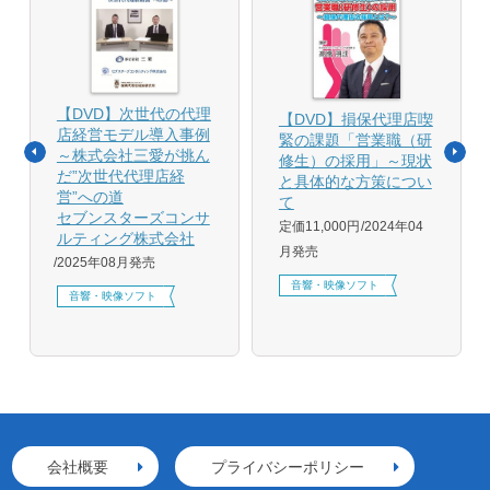
【DVD】次世代の代理
【DVD】損保代理店喫
店経営モデル導入事例
緊の課題「営業職（研
～株式会社三愛が挑ん
修生）の採用」～現状
だ”次世代代理店経
と具体的な方策につい
営”への道
て
セブンスターズコンサ
定価11,000円
2024年04
ルティング株式会社
月発売
2025年08月発売
音響・映像ソフト
音響・映像ソフト
会社概要
プライバシーポリシー