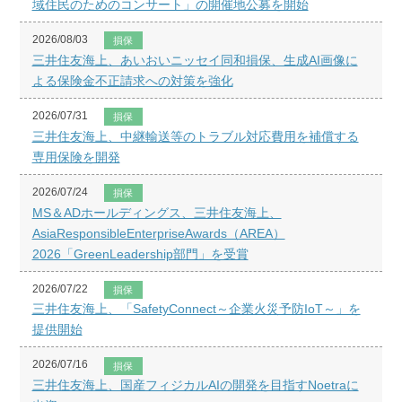
域住民のためのコンサート」の開催地公募を開始
2026/08/03
損保
三井住友海上、あいおいニッセイ同和損保、生成AI画像に
よる保険金不正請求への対策を強化
2026/07/31
損保
三井住友海上、中継輸送等のトラブル対応費用を補償する
専用保険を開発
2026/07/24
損保
MS＆ADホールディングス、三井住友海上、
AsiaResponsibleEnterpriseAwards（AREA）
2026「GreenLeadership部門」を受賞
2026/07/22
損保
三井住友海上、「SafetyConnect～企業火災予防IoT～」を
提供開始
2026/07/16
損保
三井住友海上、国産フィジカルAIの開発を目指すNoetraに