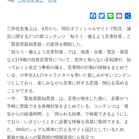
F
T
L
E
共
a
w
i
m
有
c
i
n
a
三井住友海上は、4月から、同社オフィシャルサイトで防災・減
e
t
e
i
災に関する2つの新コンテンツ「知ろう・備えよう災害対策」と
b
t
l
「緊急実践知恵袋」の提供を開始した。
o
e
「知ろう・備えよう災害対策」では、地震・台風・雪災・落雷
o
r
k
など計8個の自然災害等について、意外と知らない豆知識や、知
っておくと役立つ事前の備え、災害時の行動の情報をまとめて
いる。小学生2人のキャラクターを用いた親しみやすいコンテン
ツとしており、楽しみながら災害に対する意識・関心を高める
ことができる。
一方、「緊急実践知恵袋」は、災害が発生した後に、必要かつ
手軽に実践できる各種対策をまとめている。コンテンツは「発
生からの経過時間」と「得られる効果」で検索できるようにし
ており、いざというときに必要な情報を容易に取得できる。ま
た、SNSのシェアも簡単に行えるサイト設計としているため、
家族や知人への緊急時の情報提供にも役立つ。