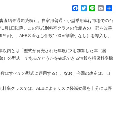
F
T
L
E
共
a
w
i
m
有
c
i
n
a
性審査結果通知受領）。自家用普通・小型乗用車は市場での台
e
t
e
i
年1月1日以降、この型式別料率クラスの仕組みの一部を改善
b
t
l
％割引、AEB装着なし係数1.00＝割増引なし）を導入し、
o
e
o
r
k
年以内とは「型式が発売された年度に3を加算した年（暦
対象）の型式」であるかどうかを確認できる情報を損保料率機
数はすべての型式に適用する）。なお、今回の改定は、自
式別料率クラスでは、AEBによるリスク軽減効果を十分には評