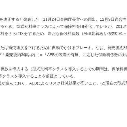
を改正すると発表した（11月24日金融庁長官への届出、12月9日適合
るため、型式別料率クラスによって保険料を細分化しているが、2018
をさらに区分するため、新たな保険料係数（AEB装着あり係数0.91＝9
たは衝突速度を下げるために自動でかけるブレーキ。なお、発売後約3
が「発売後約3年以内（＝「AEBの装着の有無」に応じた保険料係数の
係数を導入する（型式別料率クラスを導入するまでの期間は、保険料係
料率クラスを導入することを前提としている。
及が進んでおり、AEBによるリスク軽減効果が高いこと、(2)現在の型