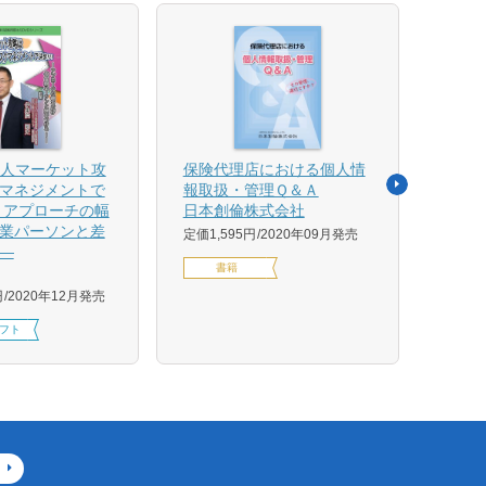
法人マーケット攻
保険代理店における個人情
売れ
マネジメントで
報取扱・管理Ｑ＆Ａ
平野 
 アプローチの幅
日本創倫株式会社
ンス
業パーソンと差
グ株
定価1,595円
2020年09月発売
―
定価1,
書籍
円
2020年12月発売
フト