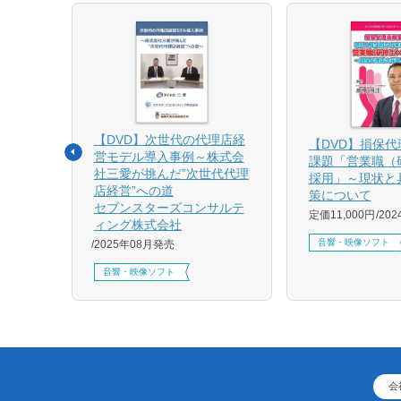
【DVD】次世代の代理店経
る募集
【DVD】損保
営モデル導入事例～株式会
課題「営業職（
社三愛が挑んだ”次世代代理
採用」～現状と
店経営”への道
策について
1月発売
セブンスターズコンサルテ
定価11,000円
20
ィング株式会社
音響・映像ソフト
2025年08月発売
音響・映像ソフト
会