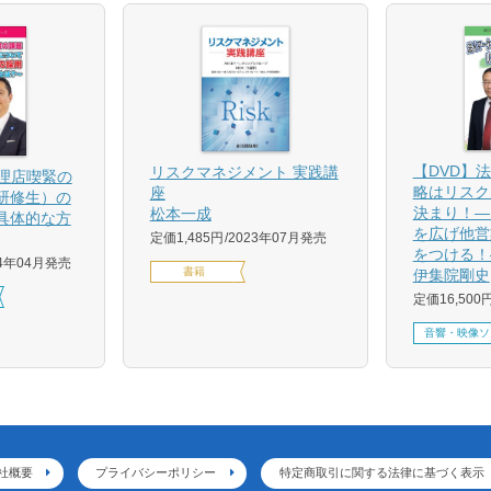
【DVD】
リスクマネジメント 実践講
代理店喫緊の
略はリスク
座
研修生）の
決まり！―
松本一成
具体的な方
を広げ他営
定価1,485円
2023年07月発売
をつける！
24年04月発売
書籍
伊集院剛史
定価16,500
音響・映像ソ
社概要
プライバシーポリシー
特定商取引に関する法律に基づく表示