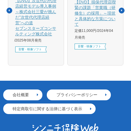
【DVD】次世代の代理
【DVD】損保代理店喫
店経営モデル導入事例
緊の課題「営業職（研
～株式会社三愛が挑ん
修生）の採用」～現状
だ”次世代代理店経
と具体的な方策につい
営”への道
て
セブンスターズコンサ
定価11,000円
2024年04
ルティング株式会社
月発売
2025年08月発売
音響・映像ソフト
音響・映像ソフト
会社概要
プライバシーポリシー
特定商取引に関する法律に基づく表示