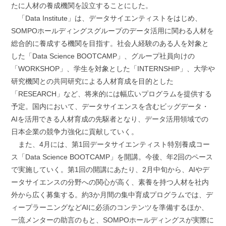
たに人材の養成機関を設立することにした。
「Data Institute」は、データサイエンティストをはじめ、
SOMPOホールディングスグループのデータ活用に関わる人材を
総合的に養成する機関を目指す。社会人経験のある人を対象と
した「Data Science BOOTCAMP」、グループ社員向けの
「WORKSHOP」、学生を対象とした「INTERNSHIP」、大学や
研究機関との共同研究による人材育成を目的とした
「RESEARCH」など、将来的には幅広いプログラムを提供する
予定。国内において、データサイエンスを含むビッグデータ・
AIを活用できる人材育成の先駆者となり、データ活用領域での
日本企業の競争力強化に貢献していく。
また、4月には、第1回データサイエンティスト特別養成コー
ス「Data Science BOOTCAMP」を開講。今後、年2回のペース
で実施していく。第1回の開講にあたり、2月中旬から、AIやデ
ータサイエンスの分野への関心が高く、素養を持つ人材を社内
外から広く募集する。約3か月間の集中育成プログラムでは、デ
ィープラーニングなどAIに必須のコンテンツを準備するほか、
一流メンターの助言のもと、SOMPOホールディングスが実際に