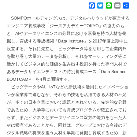
F
T
L
E
共
a
w
i
m
有
c
i
n
a
SOMPOホールディングスは、デジタルハリウッドが運営する
e
t
e
i
エンジニア養成学校「ジーズアカデミーTOKYO」の協力のも
b
t
l
と、AIやデータサイエンスの分野における素養を持つ人材を発
o
e
掘し、育成する養成機関「Data Institute」を2017年度上期中に
o
r
k
設立する。それに先立ち、ビッグデータ等を活用して企業内外
を取り巻く大量のデータを分析し、それをマーケティング等に
活かしてビジネス的な価値を生み出す役割を持った専門人材で
あるデータサイエンティストの特別養成コース「Data Science
BOOTCAMP」を4月に開講する。
ビッグデータやAI、IoTなどの新技術を活用したイノベーショ
ンが産業界で進むなか、それらの技術を活用できる人材の不足
が、多くの日本企業において課題とされている。先進的な分野
であるため、大学等においても育成プログラムが確立されてお
らず、またビジネスとデータサイエンス双方の能力をもった人
材は稀有であることから、同社は、グループにおける今後のデ
ジタル戦略の将来を担う人材を早期に発掘し育成するため、新