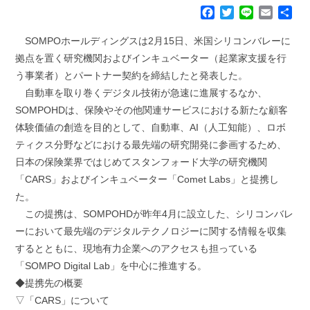
F
T
L
E
共
a
w
i
m
有
c
i
n
a
SOMPOホールディングスは2月15日、米国シリコンバレーに
e
t
e
i
拠点を置く研究機関およびインキュベーター（起業家支援を行
b
t
l
う事業者）とパートナー契約を締結したと発表した。
o
e
自動車を取り巻くデジタル技術が急速に進展するなか、
o
r
k
SOMPOHDは、保険やその他関連サービスにおける新たな顧客
体験価値の創造を目的として、自動車、AI（人工知能）、ロボ
ティクス分野などにおける最先端の研究開発に参画するため、
日本の保険業界ではじめてスタンフォード大学の研究機関
「CARS」およびインキュベーター「Comet Labs」と提携し
た。
この提携は、SOMPOHDが昨年4月に設立した、シリコンバレ
ーにおいて最先端のデジタルテクノロジーに関する情報を収集
するとともに、現地有力企業へのアクセスも担っている
「SOMPO Digital Lab」を中心に推進する。
◆提携先の概要
▽「CARS」について