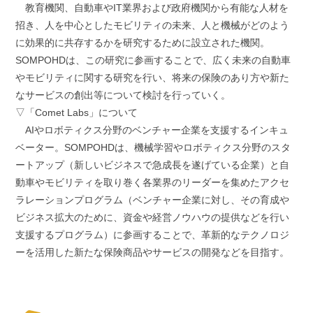
教育機関、自動車やIT業界および政府機関から有能な人材を
招き、人を中心としたモビリティの未来、人と機械がどのよう
に効果的に共存するかを研究するために設立された機関。
SOMPOHDは、この研究に参画することで、広く未来の自動車
やモビリティに関する研究を行い、将来の保険のあり方や新た
なサービスの創出等について検討を行っていく。
▽「Comet Labs」について
AIやロボティクス分野のベンチャー企業を支援するインキュ
ベーター。SOMPOHDは、機械学習やロボティクス分野のスタ
ートアップ（新しいビジネスで急成長を遂げている企業）と自
動車やモビリティを取り巻く各業界のリーダーを集めたアクセ
ラレーションプログラム（ベンチャー企業に対し、その育成や
ビジネス拡大のために、資金や経営ノウハウの提供などを行い
支援するプログラム）に参画することで、革新的なテクノロジ
ーを活用した新たな保険商品やサービスの開発などを目指す。