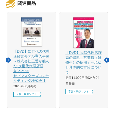
関連商品
【DVD】次世代の代理
【DVD】損保代理店喫
店経営モデル導入事例
緊の課題「営業職（研
～株式会社三愛が挑ん
修生）の採用」～現状
だ”次世代代理店経
と具体的な方策につい
営”への道
て
セブンスターズコンサ
定価11,000円
2024年04
ルティング株式会社
月発売
2025年08月発売
音響・映像ソフト
音響・映像ソフト