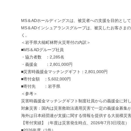
MS＆ADホールディングスは、被災者への支援を目的とし
MS＆ADインシュアランスグループは、被災したお客さま
く。
＜岩手県大槌町林野火災寄付の内訳＞
■MS＆ADグループ社員
・協力者数 ：2,285名
・義援金 ：2,801,000円
■災害時義援金マッチングギフト：2,801,000円
■寄付金額 ：5,602,000円
■寄付先 ：岩手県
＜参考＞
災害時義援金マッチングギフト制度社員からの義援金に対
対象災害：国内は災害救助法適用災害で一定の義援金募集
海外は日本経団連が支援に関する情報を提供する大規模災
【寄付実績】（年度は災害発生時点、2026年7月3日現在）
■2026年度（1件）