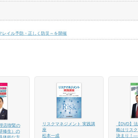
くフレイル予防・正しく防災～を開催
【DVD】
リスクマネジメント 実践講
代理店喫緊の
略はリスク
座
研修生）の
決まり！―
松本一成
具体的な方