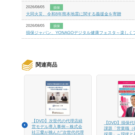
2026/08/05
損保
大同火災、令和8年熊本地震に関する義援金を寄贈
2026/08/05
損保
損保ジャパン、YONAGOデジタル健康フェスタ～楽し
関連商品
【DVD】次世代の代理店経
る募集
【DVD】損保
営モデル導入事例～株式会
課題「営業職（
社三愛が挑んだ”次世代代理
採用」～現状と