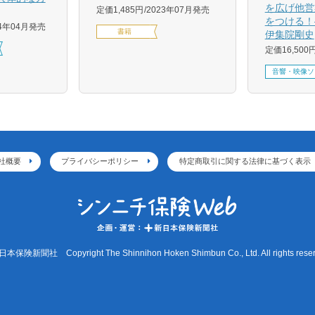
を広げ他営
定価1,485円
2023年07月発売
をつける！
24年04月発売
書籍
伊集院剛史
定価16,500
音響・映像ソ
社概要
プライバシーポリシー
特定商取引に関する法律に基づく表示
本保険新聞社 Copyright The Shinnihon Hoken Shimbun Co., Ltd. All rights reser