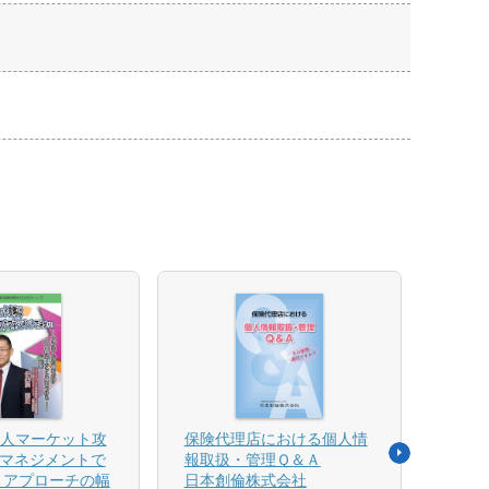
法人マーケット攻
保険代理店における個人情
売れ
マネジメントで
報取扱・管理Ｑ＆Ａ
平野 
 アプローチの幅
日本創倫株式会社
ンス