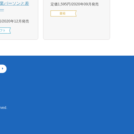
業パーソンと差
グ株
定価1,595円
2020年09月発売
―
定価1,
書籍
円
2020年12月発売
フト
ved.