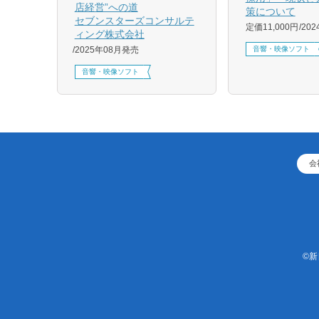
店経営”への道
策について
1月発売
セブンスターズコンサルテ
定価11,000円
20
ィング株式会社
音響・映像ソフト
2025年08月発売
音響・映像ソフト
会
©新日