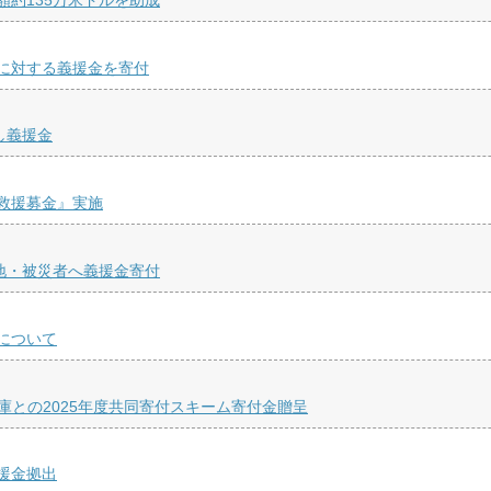
に対する義援金を寄付
し義援金
救援募金』実施
地・被災者へ義援金寄付
について
庫との2025年度共同寄付スキーム寄付金贈呈
援金拠出