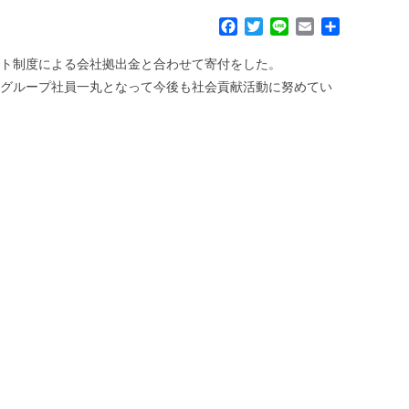
F
T
L
E
共
a
w
i
m
有
c
i
n
a
フト制度による会社拠出金と合わせて寄付をした。
e
t
e
i
、グループ社員一丸となって今後も社会貢献活動に努めてい
b
t
l
o
e
o
r
k