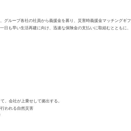
て、グループ各社の社員から義援金を募り、災害時義援金マッチングギ
の一日も早い生活再建に向け、迅速な保険金の支払いに取組むとともに
して、会社が上乗せして拠出する。
が行われる自然災害
害