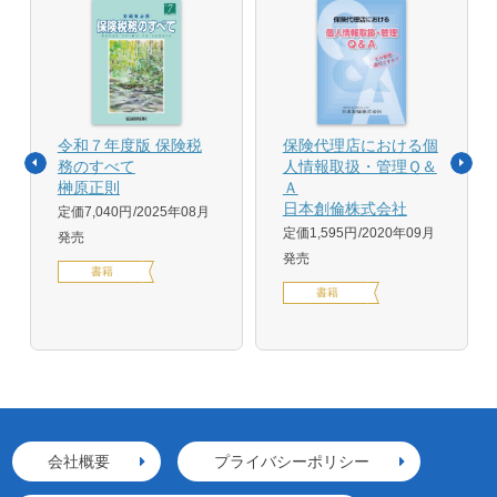
令和７年度版 保険税
保険代理店における個
務のすべて
人情報取扱・管理Ｑ＆
榊原正則
Ａ
日本創倫株式会社
定価7,040円
2025年08月
定価1,595円
2020年09月
発売
発売
書籍
書籍
会社概要
プライバシーポリシー