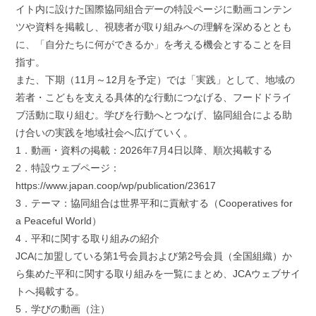
イト内に設けた国際協同組合デーの特設ページに動画コンテン
ツや資料を掲載し、視聴者が取り組みへの理解を深めるととも
に、「自分たちに何ができるか」を考える機会とすることを目
指す。
また、下期（11月～12月を予定）では「実践」として、地域の
若者・こどもを支える具体的な行動につなげる、フードドライ
ブ活動に取り組む。学びを行動へとつなげ、協同組合による助
け合いの実践を地域社会へ広げていく。
1．動画・資料の掲載：2026年7月4日以降、順次掲載する
2．特設ウェブページ：
https://www.japan.coop/wp/publication/23617
3．テーマ：協同組合は世界平和に貢献する（Cooperatives for
a Peaceful World）
4．平和に関する取り組みの紹介
JCAに加盟している第1号会員および第2号会員（全国組織）か
ら集めた平和に関する取り組みを一覧にまとめ、JCAウェブサイ
トへ掲載する。
5．学びの動画（注）