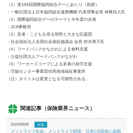
（1）第104回国際協同組合デーにあたり（挨拶）
：一般社団法人日本協同組合連携機構 代表理事会長 神農佳人氏
（2）国際協同組合デーのテーマと今年度の企画
：JCA事務局
（3）若者・こどもを巡る情勢と大きな応援団
：社会福祉法人全国社会福祉協議会 会長 村木厚子氏
（4）フードバンクかながわによる食料支援
：公益社団法人フードバンクかながわ
（5）ワーカーズコープによる若者の就労支援
：労協センター事業団但馬地域福祉事業所
（注）タイトルは変更となる可能性がある。
関連記事（保険業界ニュース）
2026/08/06
生保
メットライフ生命、メットライフ財団、日本の5団体に総額