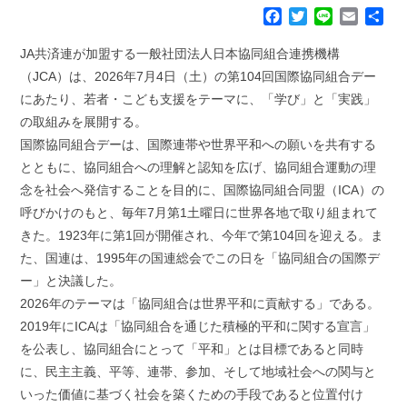
F
T
L
E
共
a
w
i
m
有
c
i
n
a
JA共済連が加盟する一般社団法人日本協同組合連携機構
e
t
e
i
（JCA）は、2026年7月4日（土）の第104回国際協同組合デー
b
t
l
にあたり、若者・こども支援をテーマに、「学び」と「実践」
o
e
の取組みを展開する。
o
r
k
国際協同組合デーは、国際連帯や世界平和への願いを共有する
とともに、協同組合への理解と認知を広げ、協同組合運動の理
念を社会へ発信することを目的に、国際協同組合同盟（ICA）の
呼びかけのもと、毎年7月第1土曜日に世界各地で取り組まれて
きた。1923年に第1回が開催され、今年で第104回を迎える。ま
た、国連は、1995年の国連総会でこの日を「協同組合の国際デ
ー」と決議した。
2026年のテーマは「協同組合は世界平和に貢献する」である。
2019年にICAは「協同組合を通じた積極的平和に関する宣言」
を公表し、協同組合にとって「平和」とは目標であると同時
に、民主主義、平等、連帯、参加、そして地域社会への関与と
いった価値に基づく社会を築くための手段であると位置付け