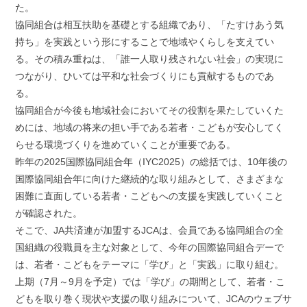
た。
協同組合は相互扶助を基礎とする組織であり、「たすけあう気
持ち」を実践という形にすることで地域やくらしを支えてい
る。その積み重ねは、「誰一人取り残されない社会」の実現に
つながり、ひいては平和な社会づくりにも貢献するものであ
る。
協同組合が今後も地域社会においてその役割を果たしていくた
めには、地域の将来の担い手である若者・こどもが安心してく
らせる環境づくりを進めていくことが重要である。
昨年の2025国際協同組合年（IYC2025）の総括では、10年後の
国際協同組合年に向けた継続的な取り組みとして、さまざまな
困難に直面している若者・こどもへの支援を実践していくこと
が確認された。
そこで、JA共済連が加盟するJCAは、会員である協同組合の全
国組織の役職員を主な対象として、今年の国際協同組合デーで
は、若者・こどもをテーマに「学び」と「実践」に取り組む。
上期（7月～9月を予定）では「学び」の期間として、若者・こ
どもを取り巻く現状や支援の取り組みについて、JCAのウェブサ