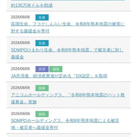
約135万米ドルを助成
2026/08/06
生保
富国生命、フコクしんらい生命、令和8年熊本地震の被害に
対する義援金を寄付
2026/08/06
生保
SOMPOひまわり生命、令和8年熊本地震」で被災者に対し
義援金
2026/08/06
共済
損保
JA共済連、経済産業省が定める『DX認定』を取得
2026/08/06
損保
アニコムホールディングス、『令和8年熊本地震のペット救
援募金』実施
2026/08/06
損保
SOMPOホールディングス、令和8年熊本地震による被災
地・被災者へ義援金寄付