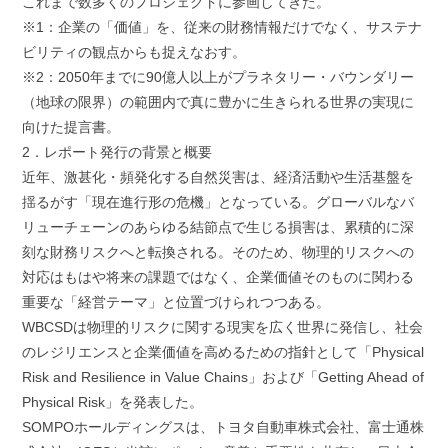
これまで数多くのプロジェクトに参画してきた。
※1：企業の「価値」を、従来の財務情報だけでなく、サステナ
ビリティの観点からも捉えなおす。
※2：2050年までに90億人以上がプラネタリー・バウンダリー
（地球の限界）の範囲内で真に豊かに生きられる世界の実現に
向けた提言書。
2．レポート発行の背景と概要
近年、激甚化・頻発化する自然災害は、経済活動や生活基盤を
揺るがす「現在進行形の危機」となっている。グローバルなバ
リューチェーンのあらゆる結節点で生じる損害は、累積的に深
刻な財務リスクへと転換される。そのため、物理的リスクへの
対応はもはや将来の課題ではなく、企業価値そのものに関わる
重要な「経営テーマ」と位置づけられつつある。
WBCSDは物理的リスクに関する現実を広く世界に発信し、社会
のレジリエンスと企業価値を高めるための指針として「Physical
Risk and Resilience in Value Chains」および「Getting Ahead of
Physical Risk」を発表した。
SOMPOホールディングスは、トヨタ自動車株式会社、富士通株