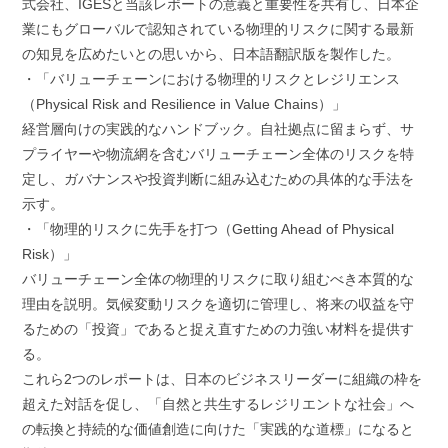
式会社、IGESと当該レポートの意義と重要性を共有し、日本企
業にもグローバルで認知されている物理的リスクに関する最新
の知見を広めたいとの思いから、日本語翻訳版を製作した。
・「バリューチェーンにおける物理的リスクとレジリエンス
（Physical Risk and Resilience in Value Chains）」
経営層向けの実践的なハンドブック。自社拠点に留まらず、サ
プライヤーや物流網を含むバリューチェーン全体のリスクを特
定し、ガバナンスや投資判断に組み込むための具体的な手法を
示す。
・「物理的リスクに先手を打つ（Getting Ahead of Physical
Risk）」
バリューチェーン全体の物理的リスクに取り組むべき本質的な
理由を説明。気候変動リスクを適切に管理し、将来の収益を守
るための「投資」であると捉え直すための力強い材料を提供す
る。
これら2つのレポートは、日本のビジネスリーダーに組織の枠を
超えた対話を促し、「自然と共生するレジリエントな社会」へ
の転換と持続的な価値創造に向けた「実践的な道標」になると