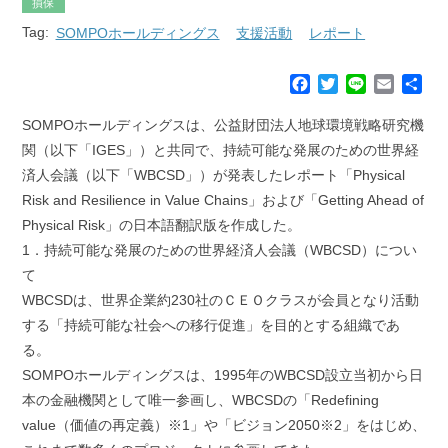
損保
Tag:
SOMPOホールディングス
支援活動
レポート
F
T
L
E
共
a
w
i
m
有
c
i
n
a
SOMPOホールディングスは、公益財団法人地球環境戦略研究機
e
t
e
i
関（以下「IGES」）と共同で、持続可能な発展のための世界経
b
t
l
済人会議（以下「WBCSD」）が発表したレポート「Physical
o
e
Risk and Resilience in Value Chains」および「Getting Ahead of
o
r
k
Physical Risk」の日本語翻訳版を作成した。
1．持続可能な発展のための世界経済人会議（WBCSD）につい
て
WBCSDは、世界企業約230社のＣＥＯクラスが会員となり活動
する「持続可能な社会への移行促進」を目的とする組織であ
る。
SOMPOホールディングスは、1995年のWBCSD設立当初から日
本の金融機関として唯一参画し、WBCSDの「Redefining
value（価値の再定義）※1」や「ビジョン2050※2」をはじめ、