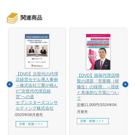
関連商品
【DVD】次世代の代理
【DVD】損保代理店喫
店経営モデル導入事例
緊の課題「営業職（研
～株式会社三愛が挑ん
修生）の採用」～現状
だ”次世代代理店経
と具体的な方策につい
営”への道
て
セブンスターズコンサ
定価11,000円
2024年04
ルティング株式会社
月発売
2025年08月発売
音響・映像ソフト
音響・映像ソフト