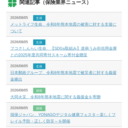
関連記事（保険業界ニュース）
2026/08/05
生保
メットライフ生命、令和8年熊本地震の被害に対する支援に
ついて
2026/08/05
生保
フコクしんらい生命、【SDGs取組み】道南うみ街信用金庫
との2025年度共同寄付スキーム寄付金贈呈
2026/08/05
生保
日本郵政グループ、令和8年熊本地震で被災者に対する義援
金拠出
2026/08/05
損保
大同火災、令和8年熊本地震に関する義援金を寄贈
2026/08/05
損保
損保ジャパン、YONAGOデジタル健康フェスタ～楽しくフ
レイル予防・正しく防災～を開催