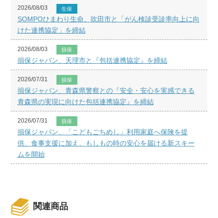
2026/08/03
生保
SOMPOひまわり生命、吹田市と「がん検診受診率向上に向
けた連携協定」を締結
2026/08/03
損保
損保ジャパン、天理市と『包括連携協定』を締結
2026/07/31
損保
損保ジャパン、青森県警察との『安全・安心を実感できる
青森県の実現に向けた包括連携協定』を締結
2026/07/31
損保
損保ジャパン、「こどもごちめし」利用家庭へ保険を提
供、食事支援に加え、もしもの時の安心を届ける新スキー
ムを開始
関連商品