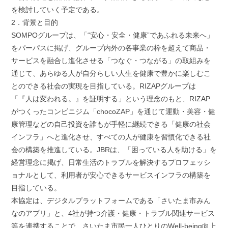
を検討していく予定である。
2．背景と目的
SOMPOグループは、「“安心・安全・健康”であふれる未来へ」
をパーパスに掲げ、グループ内外の各事業の枠を超えて商品・
サービスを融合し進化させる「つなぐ・つながる」の取組みを
通じて、あらゆる人が自分らしい人生を健康で豊かに楽しむこ
とのできる社会の実現を目指している。RIZAPグループは
「『人は変われる。』を証明する」という理念のもと、RIZAP
がつくったコンビニジム「chocoZAP」を通じて運動・美容・健
康管理などの自己投資を誰もが手軽に継続できる「健康の社会
インフラ」へと進化させ、すべての人が健康を習慣化できる社
会の構築を推進している。JBRは、「困っている人を助ける」を
経営理念に掲げ、日常生活のトラブルを解決するプロフェッシ
ョナルとして、利用者が安心できるサービスインフラの構築を
目指している。
本協定は、デジタルプラットフォームである「さいたま市みん
なのアプリ」と、4社が持つ介護・健康・トラブル関連サービス
等を連携することで、さいたま市民一人ひとりのWell-being向上