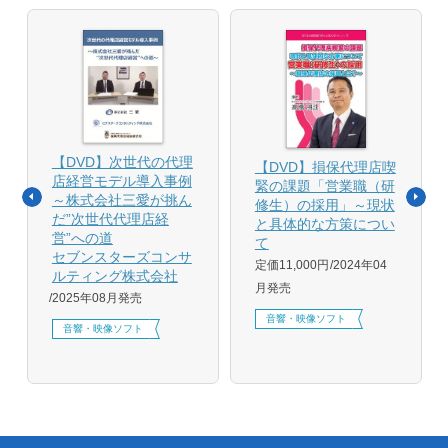
【DVD】次世代の代理
【DVD】損保代理店喫
店経営モデル導入事例
緊の課題「営業職（研
～株式会社三愛が挑ん
修生）の採用」～現状
だ”次世代代理店経
と具体的な方策につい
営”への道
て
セブンスターズコンサ
定価11,000円
2024年04
ルティング株式会社
月発売
2025年08月発売
音響・映像ソフト
音響・映像ソフト