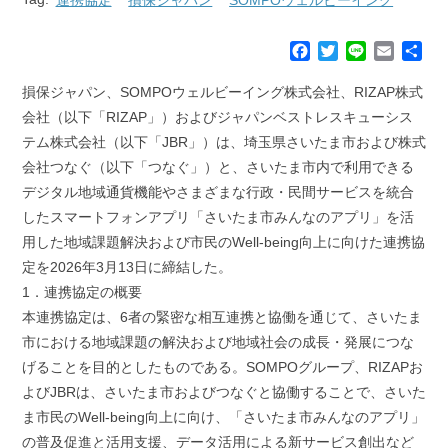
F
T
L
E
共
a
w
i
m
有
c
i
n
a
損保ジャパン、SOMPOウェルビーイング株式会社、RIZAP株式
e
t
e
i
会社（以下「RIZAP」）およびジャパンベストレスキューシス
b
t
l
テム株式会社（以下「JBR」）は、埼玉県さいたま市および株式
o
e
会社つなぐ（以下「つなぐ」）と、さいたま市内で利用できる
o
r
k
デジタル地域通貨機能やさまざまな行政・民間サービスを統合
したスマートフォンアプリ「さいたま市みんなのアプリ」を活
用した地域課題解決および市民のWell-being向上に向けた連携協
定を2026年3月13日に締結した。
1．連携協定の概要
本連携協定は、6者の緊密な相互連携と協働を通じて、さいたま
市における地域課題の解決および地域社会の成長・発展につな
げることを目的としたものである。SOMPOグループ、RIZAPお
よびJBRは、さいたま市およびつなぐと協働することで、さいた
ま市民のWell-being向上に向け、「さいたま市みんなのアプリ」
の普及促進と活用支援、データ活用による新サービス創出など