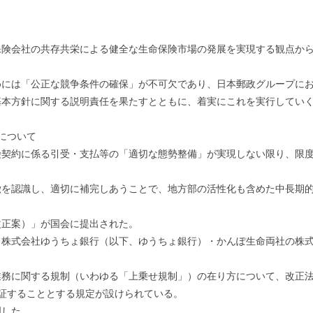
保険会社の共存共栄による健全な生命保険市場の発展を実現する観点か
めには「公正な競争条件の確保」が不可欠であり、日本郵政グループに
基本方針に関する説明責任を果たすとともに、着実にこれを実行してい
について
険契約に係る引受・支払等の「適切な態勢整備」が実現しない限り、限
徴を認識し、適切に補完しあうことで、地方部の活性化も含めた中長期
改正案）」が国会に提出された。
株式会社ゆうちょ銀行（以下、ゆうちょ銀行）・かんぽ生命両社の株式
業務に関する規制（いわゆる「上乗せ規制」）の在り方について、改正
証することとする規定が設けられている。
明した。