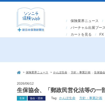
保険業界ニュース
バーチャル出展ブー
カートを見る
FX
>
>
,
,
保険業界ニュース
かんぽ生命
方針・事業計画
生保協
2026/06/12
生保協会、「郵政民営化法等の一
Tag:
かんぽ生命
方針・事業計画
生保
協会・団体