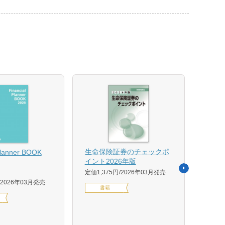
【US
生命保険証券のチェックポ
Planner BOOK
似体
イント2026年版
活用イ
定価1,375円
2026年03月発売
森 克
2026年03月発売
書籍
定価14
デジ