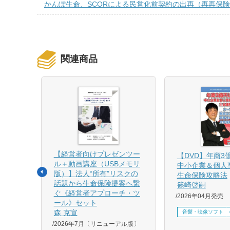
かんぽ生命、SCORによる民営化前契約の出再（再再保
関連商品
【経営者向けプレゼンツー
相続と
【DVD】年商3
ル＋動画講座（USBメモリ
中小企業＆個人
版）】法人“所有”リスクの
生命保険攻略法
話題から生命保険提案へ繋
篠崎啓嗣
4月増刷、
ぐ《経営者アプローチ・ツ
2026年04月発売
刷、
ール》セット
刷、
森 克宣
音響・映像ソフト
2026年7月〔リニューアル版〕