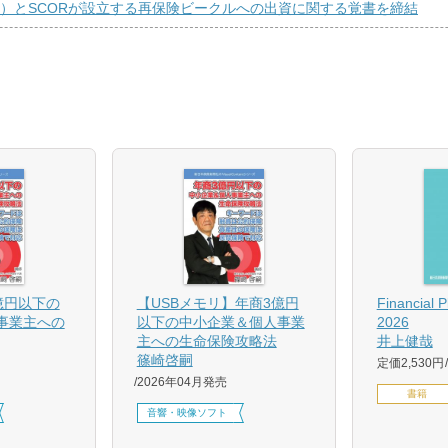
険）とSCORが設立する再保険ビークルへの出資に関する覚書を締結
億円以下の
【USBメモリ】年商3億円
Financial 
事業主への
以下の中小企業＆個人事業
2026
主への生命保険攻略法
井上健哉
篠崎啓嗣
定価2,530円
2026年04月発売
書籍
音響・映像ソフト