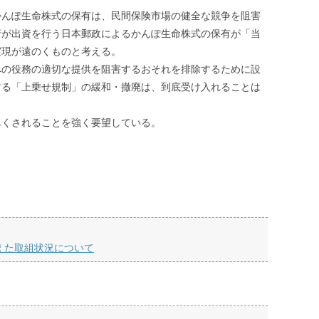
かんぽ生命株式の保有は、民間保険市場の健全な競争を阻害
府が出資を行う日本郵政によるかんぽ生命株式の保有が「当
実現が遠のくものと考える。
への役務の適切な提供を阻害するおそれを排除するために設
する「上乗せ規制」の緩和・撤廃は、到底受け入れることは
尽くされることを強く要望している。
えた取組状況について