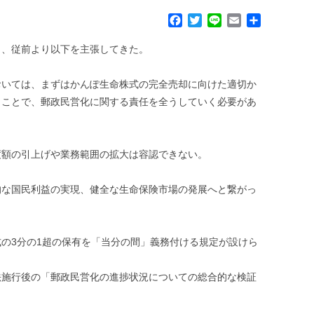
F
T
L
E
共
a
w
i
m
有
c
i
n
a
ら、従前より以下を主張してきた。
e
t
e
i
b
t
l
おいては、まずはかんぽ生命株式の完全売却に向けた適切か
o
e
くことで、郵政民営化に関する責任を全うしていく必要があ
o
r
k
度額の引上げや業務範囲の拡大は容認できない。
的な国民利益の実現、健全な生命保険市場の発展へと繋がっ
の3分の1超の保有を「当分の間」義務付ける規定が設けら
法施行後の「郵政民営化の進捗状況についての総合的な検証