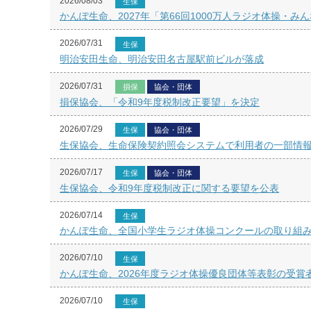
2026/08/03
生保
かんぽ生命、2027年「第66回1000万人ラジオ体操・
2026/07/31
生保
明治安田生命、明治安田名古屋駅前ビルが落成
2026/07/31
損保
協会・団体
損保協会、「令和9年度税制改正要望」を決定
2026/07/29
生保
協会・団体
生保協会、生命保険契約照会システムで利用者の一部情
2026/07/17
生保
協会・団体
生保協会、令和9年度税制改正に関する要望を公表
2026/07/14
生保
かんぽ生命、全国小学生ラジオ体操コンクールの取り組み
2026/07/10
生保
かんぽ生命、2026年度ラジオ体操優良団体等表彰の受賞
2026/07/10
生保