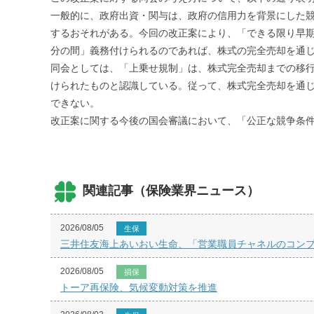
一般的に、政府出資・関与は、政府の信用力を背景にした
するおそれがある。今回の改正案により、「できる限り早
分の間」義務付けられるのであれば、株式の完全売却を通
同会としては、「上乗せ規制」は、株式完全売却までの移
けられたものと認識している。従って、株式完全売却を通
できない。
改正案に関する今後の国会審議において、「公正な競争条
関連記事（保険業界ニュース）
2026/08/05
生保
三井住友海上あいおい生命、「営業職員チャネルのコンプ
2026/08/05
損保
トーア再保険、気候変動対策を推進