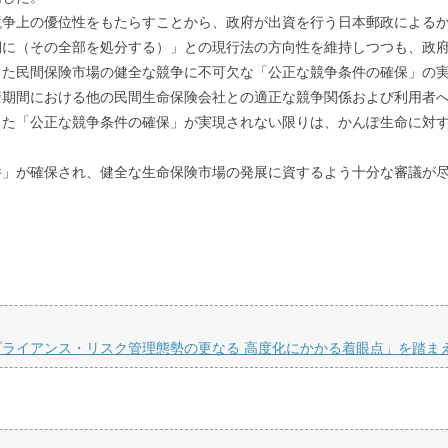
競争上の優位性をもたらすことから、政府が出資を行う日本郵政による
期に（その全部を処分する）」との現行法の方向性を維持しつつも、政
じた民間保険市場の健全な競争に不可欠な「公正な競争条件の確保」の
行期間における他の民間生命保険会社との適正な競争関係および利用者
じた「公正な競争条件の確保」が実現されない限りは、かんぽ生命に対
件」が確保され、健全な生命保険市場の発展に資するよう十分な審議が
ライアンス・リスク管理態勢の更なる 高度化にかかる着眼点」を踏ま