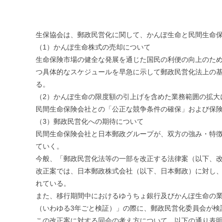
生保協会は、郵政民営化に関して、かんぽ生命と民間生命
（1）かんぽ生命株式の売却について
生命保険市場の健全な発展を通じた国民の利便の向上のた
つ具体的なスケジュールを早急に示して郵政民営化法上の
る。
（2）かんぽ生命の限度額の引上げを含めた業務範囲の拡大
民間生命保険会社との「公正な競争条件の確保」および保
（3）郵政民営化への期待について
民間生命保険会社と日本郵政グループが、双方の強み・特
ていく。
今般、「郵政民営化法等の一部を改正する法律案（以下、
改正案では、日本郵政株式会社（以下、日本郵政）に対し、
れている。
また、移行期間中におけるゆうちょ銀行及びかんぽ生命の
（いわゆる3年ごと検証）」の際に、郵政民営化委員会が検
この改正案に対する同会の考え方について、以下の通り表