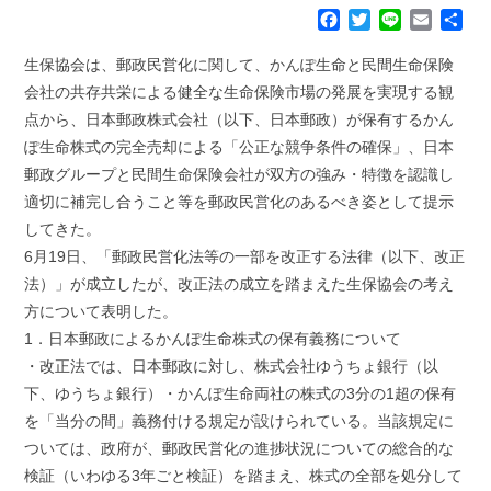
F
T
L
E
共
a
w
i
m
有
c
i
n
a
生保協会は、郵政民営化に関して、かんぽ生命と民間生命保険
e
t
e
i
会社の共存共栄による健全な生命保険市場の発展を実現する観
b
t
l
点から、日本郵政株式会社（以下、日本郵政）が保有するかん
o
e
ぽ生命株式の完全売却による「公正な競争条件の確保」、日本
o
r
k
郵政グループと民間生命保険会社が双方の強み・特徴を認識し
適切に補完し合うこと等を郵政民営化のあるべき姿として提示
してきた。
6月19日、「郵政民営化法等の一部を改正する法律（以下、改正
法）」が成立したが、改正法の成立を踏まえた生保協会の考え
方について表明した。
1．日本郵政によるかんぽ生命株式の保有義務について
・改正法では、日本郵政に対し、株式会社ゆうちょ銀行（以
下、ゆうちょ銀行）・かんぽ生命両社の株式の3分の1超の保有
を「当分の間」義務付ける規定が設けられている。当該規定に
ついては、政府が、郵政民営化の進捗状況についての総合的な
検証（いわゆる3年ごと検証）を踏まえ、株式の全部を処分して