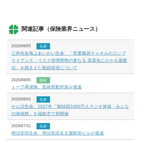
関連記事（保険業界ニュース）
2026/08/05
生保
三井住友海上あいおい生命、「営業職員チャネルのコンプ
ライアンス・リスク管理態勢の更なる 高度化にかかる着眼
点」を踏まえた取組状況について
2026/08/05
損保
トーア再保険、気候変動対策を推進
2026/08/03
生保
かんぽ生命、2027年「第66回1000万人ラジオ体操・みんな
の体操祭」を福島市で初開催
2026/07/31
生保
明治安田生命、明治安田名古屋駅前ビルが落成