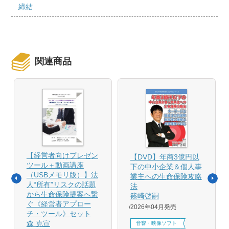
締結
関連商品
【経営者向けプレゼン
【DVD】年商3億円以
ツール＋動画講座
下の中小企業＆個人事
（USBメモリ版）】法
業主への生命保険攻略
人“所有”リスクの話題
法
から生命保険提案へ繋
篠崎啓嗣
ぐ《経営者アプロー
2026年04月発売
チ・ツール》セット
森 克宣
音響・映像ソフト