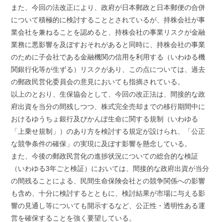
また、今回の法改正により、政府が日本郵政と日本郵便の合併
について積極的に検討することとされているが、持株会社が事
業会社を兼ねることを認めると、持株会社の事業リスクが金融
業務に悪影響を及ぼすおそれがあると同時に、持株会社の事業
のために子会社である金融機関の信用を利用する（いわゆる機
関銀行化等が生ずる）リスクがあり、この点については、過去
の郵政民営化委員会の意見においても指摘されている。
以上のとおり、生保協会として、今回の改正法は、間接的な政
府出資を当分の間残しつつ、株式完全売却までの移行期間中に
おけるゆうちょ銀行及びかんぽ生命に関する規制（いわゆる
「上乗せ規制」）のあり方を検討する規定が設けられ、「公正
な競争条件の確保」の実現に及ぼす影響を懸念している。
また、今後の郵政民営化の進捗状況についての総合的な検証
（いわゆる3年ごと検証）においては、間接的な政府出資が当分
の間残ることによる、民間生命保険会社との競争関係への影響
も含め、十分に検討するとともに、検討結果が市場に与える影
響の見通し等についても開示するなど、公正性・透明性ある運
営を確保することを強く要望している。