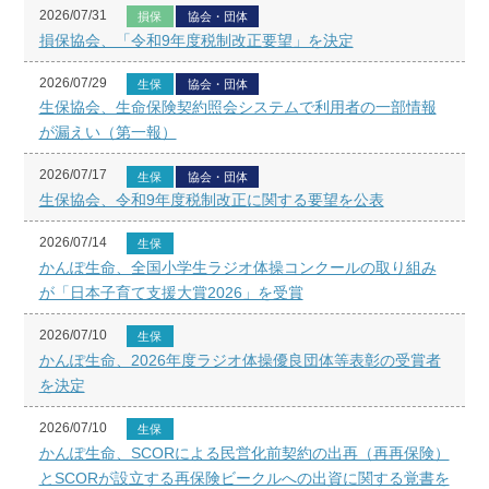
2026/07/31
損保
協会・団体
損保協会、「令和9年度税制改正要望」を決定
2026/07/29
生保
協会・団体
生保協会、生命保険契約照会システムで利用者の一部情報
が漏えい（第一報）
2026/07/17
生保
協会・団体
生保協会、令和9年度税制改正に関する要望を公表
2026/07/14
生保
かんぽ生命、全国小学生ラジオ体操コンクールの取り組み
が「日本子育て支援大賞2026」を受賞
2026/07/10
生保
かんぽ生命、2026年度ラジオ体操優良団体等表彰の受賞者
を決定
2026/07/10
生保
かんぽ生命、SCORによる民営化前契約の出再（再再保険）
とSCORが設立する再保険ビークルへの出資に関する覚書を