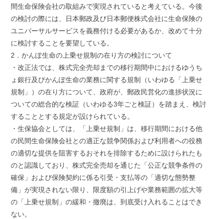
間生命保険会社の取組みで実現されていると考えている。今後
の検討の際には、日本郵政及び日本郵便株式会社に生命保険の
ユニバーサルサービスを義務付ける必要があるか、改めて十分
に検討することを要望している。
2．かんぽ生命の上乗せ規制の在り方の検討について
・改正法では、株式完全売却までの移行期間中におけるゆうち
ょ銀行及びかんぽ生命の業務に関する規制（いわゆる「上乗せ
規制」）の在り方について、政府が、郵政民営化の進捗状況に
ついての総合的な検証（いわゆる3年ごと検証）を踏まえ、検討
することとする規定が設けられている。
・生保協会としては、「上乗せ規制」は、移行期間における他
の民間生命保険会社との適正な競争関係および利用者への役務
の適切な提供を阻害するおそれを排除するために設けられたも
のと認識しており、株式完全売却を通じた「公正な競争条件の
確保」および保険契約に係る引受・支払等の「適切な態勢整
備」が実現されない限り、限度額の引上げや業務範囲の拡大等
の「上乗せ規制」の緩和・撤廃は、到底受け入れることはでき
ない。