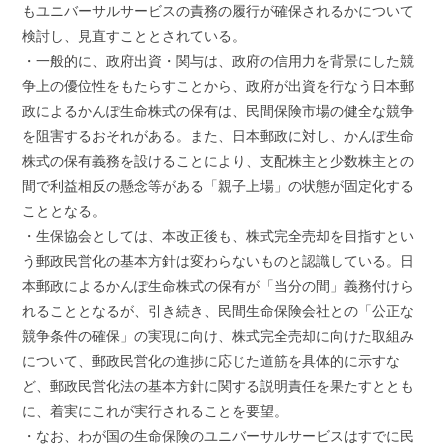
もユニバーサルサービスの責務の履行が確保されるかについて
検討し、見直すこととされている。
・一般的に、政府出資・関与は、政府の信用力を背景にした競
争上の優位性をもたらすことから、政府が出資を行なう日本郵
政によるかんぽ生命株式の保有は、民間保険市場の健全な競争
を阻害するおそれがある。また、日本郵政に対し、かんぽ生命
株式の保有義務を設けることにより、支配株主と少数株主との
間で利益相反の懸念等がある「親子上場」の状態が固定化する
こととなる。
・生保協会としては、本改正後も、株式完全売却を目指すとい
う郵政民営化の基本方針は変わらないものと認識している。日
本郵政によるかんぽ生命株式の保有が「当分の間」義務付けら
れることとなるが、引き続き、民間生命保険会社との「公正な
競争条件の確保」の実現に向け、株式完全売却に向けた取組み
について、郵政民営化の進捗に応じた道筋を具体的に示すな
ど、郵政民営化法の基本方針に関する説明責任を果たすととも
に、着実にこれが実行されることを要望。
・なお、わが国の生命保険のユニバーサルサービスはすでに民