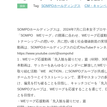
Tag:
SOMPOホールディングス
CM・キャンペ
損保
SOMPOホールディングスは、2024年7月に日本女子プ
「SOMPO WEリーグ」の開幕に合わせ、WEリーグ応援
トナーシップへの想いや、共に想い描く社会価値創造の実
動画は、SOMPOホールディングスの公式YouTubeチャン
https://www.youtube.com/@sompohd
1．WEリーグ応援動画「先入観を蹴りだせ」篇（60秒、30
本動画は、サッカーをあらゆるジェンダーに解放したWE
取り組む活動「WE ACTION」にSOMPOグループが
チームカラーとイラストレーションで、選手やスタッフの
け、偏見を打ち破ることを目指し、キャッチコピーを「先
SOMPOグループは、WEリーグを応援することを通じて、
とを目指す。
・WEリーグ応援動画「先入観を蹴りだせ」篇