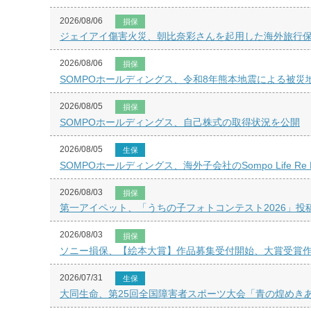
2026/08/06
損保
ジェイアイ傷害火災、朝比奈彩さんを起用した海外旅行保険「
2026/08/06
損保
SOMPOホールディングス、令和8年熊本地震による被災
2026/08/05
損保
SOMPOホールディングス、自己株式の取得状況を公開
2026/08/05
生保
SOMPOホールディングス、海外子会社のSompo Life
2026/08/03
損保
第一アイペット、「うちの子フォトコンテスト2026」投
2026/08/03
損保
ソニー損保、【絵本大賞】作品募集受付開始、大賞受賞
2026/07/31
生保
大同生命、第25回全国障害者スポーツ大会「青の煌めき