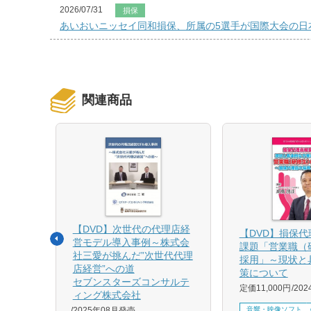
2026/07/31
損保
あいおいニッセイ同和損保、所属の5選手が国際大会の日
関連商品
【DVD】次世代の代理店経
る募集
【DVD】損保
営モデル導入事例～株式会
課題「営業職（
社三愛が挑んだ”次世代代理
採用」～現状と
店経営”への道
策について
1月発売
セブンスターズコンサルテ
定価11,000円
20
ィング株式会社
音響・映像ソフト
2025年08月発売