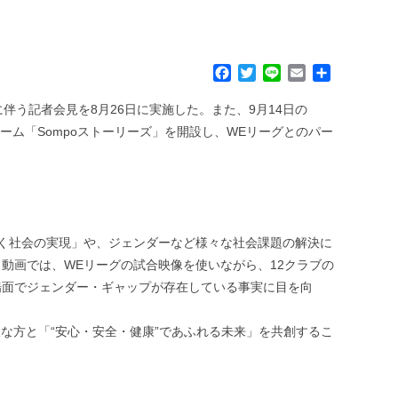
F
T
L
E
共
a
w
i
m
有
c
i
n
a
伴う記者会見を8月26日に実施した。また、9月14日の
e
t
e
i
ーム「Sompoストーリーズ」を開設し、WEリーグとのパー
b
t
l
o
e
o
r
k
く社会の実現」や、ジェンダーなど様々な社会課題の解決に
。動画では、WEリーグの試合映像を使いながら、12クラブの
場面でジェンダー・ギャップが存在している事実に目を向
様な方と「“安心・安全・健康”であふれる未来」を共創するこ