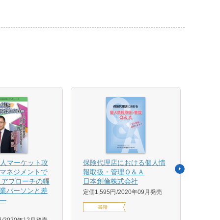
法人マーケット攻
保険代理店における個人情
売れ
マネジメントで
報取扱・管理Ｑ＆Ａ
平野 
 アプローチの幅
日本創倫株式会社
ンス
業パーソンと差
グ株
定価1,595円
2020年09月発売
―
定価1,
書籍
円
2020年12月発売