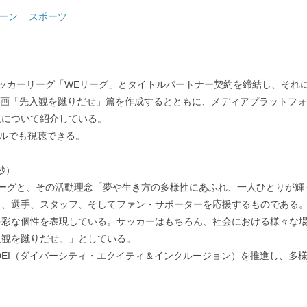
ーン
スポーツ
ロサッカーリーグ「WEリーグ」とタイトルパートナー契約を締結し、それに
動画「先入観を蹴りだせ」篇を作成するとともに、メディアプラットフォ
現について紹介している。
ネルでも視聴できる。
秒）
リーグと、その活動理念「夢や生き方の多様性にあふれ、一人ひとりが輝
共感し、選手、スタッフ、そしてファン・サポーターを応援するものである
多彩な個性を表現している。サッカーはもちろん、社会における様々な
入観を蹴りだせ。」としている。
DEI（ダイバーシティ・エクイティ＆インクルージョン）を推進し、多