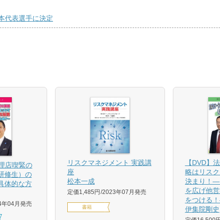
本代表選手に決定
【DVD】
リスクマネジメント 実践講
代理店喫緊の
略はリスク
座
研修生）の
決まり！―
松本一成
具体的な方
を広げ他営
定価1,485円
2023年07月発売
をつける！
24年04月発売
書籍
伊集院剛史
定価16,500