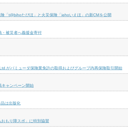
t@bihoたびほ」と火災保険「iehoいえほ」の新CMを公開
地・被災者へ義援金寄付
 Re Ltd.がバミューダ保険業免許の取得およびグループ内再保険取引開始
稿キャンペーン開始
作品は出版化
あおもり障スポ」に特別協賛