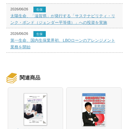
2026/06/26
生保
太陽生命、「滋賀県」が発行する「サステナビリティ・リ
ンク・ボンド（ジェンダー平等債）」への投資を実施
2026/06/26
生保
第一生命、国内生保業界初、LBOローンのアレンジメント
業務を開始
関連商品