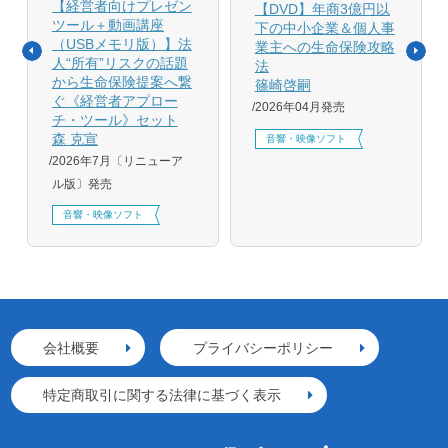
【経営者向けプレゼン
【DVD】年商3億円以
ツール＋動画講座
下の中小企業＆個人事
（USBメモリ版）】法
業主への生命保険攻略
人“所有”リスクの話題
法
から生命保険提案へ繋
篠崎啓嗣
ぐ《経営者アプロー
2026年04月発売
チ・ツール》セット
森 克宣
音響・映像ソフト
2026年7月〔リニューア
ル版〕発売
音響・映像ソフト
会社概要
プライバシーポリシー
特定商取引に関する法律に基づく表示