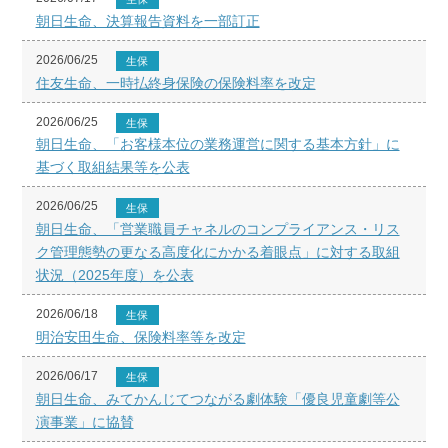
朝日生命、決算報告資料を一部訂正
2026/06/25
生保
住友生命、一時払終身保険の保険料率を改定
2026/06/25
生保
朝日生命、「お客様本位の業務運営に関する基本方針」に
基づく取組結果等を公表
2026/06/25
生保
朝日生命、「営業職員チャネルのコンプライアンス・リス
ク管理態勢の更なる高度化にかかる着眼点」に対する取組
状況（2025年度）を公表
2026/06/18
生保
明治安田生命、保険料率等を改定
2026/06/17
生保
朝日生命、みてかんじてつながる劇体験「優良児童劇等公
演事業」に協賛