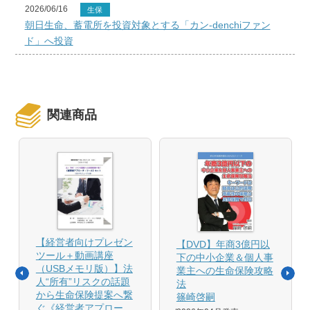
2026/06/16
生保
朝日生命、蓄電所を投資対象とする「カン-denchiファン
ド」へ投資
関連商品
【経営者向けプレゼン
【DVD】年商3億円以
ツール＋動画講座
下の中小企業＆個人事
（USBメモリ版）】法
業主への生命保険攻略
人“所有”リスクの話題
法
から生命保険提案へ繋
篠崎啓嗣
ぐ《経営者アプロー