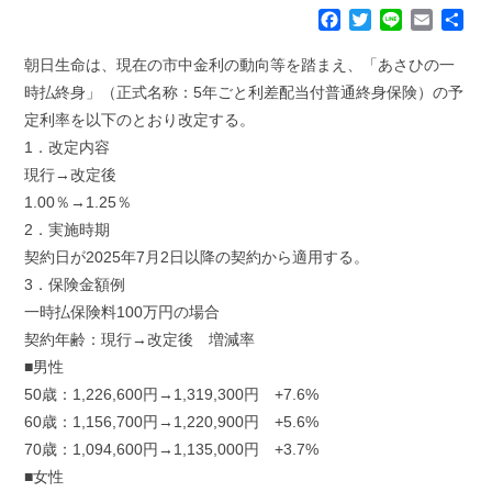
F
T
L
E
共
a
w
i
m
有
c
i
n
a
朝日生命は、現在の市中金利の動向等を踏まえ、「あさひの一
e
t
e
i
時払終身」（正式名称：5年ごと利差配当付普通終身保険）の予
b
t
l
定利率を以下のとおり改定する。
o
e
1．改定内容
o
r
k
現行→改定後
1.00％→1.25％
2．実施時期
契約日が2025年7月2日以降の契約から適用する。
3．保険金額例
一時払保険料100万円の場合
契約年齢：現行→改定後 増減率
■男性
50歳：1,226,600円→1,319,300円 +7.6%
60歳：1,156,700円→1,220,900円 +5.6%
70歳：1,094,600円→1,135,000円 +3.7%
■女性