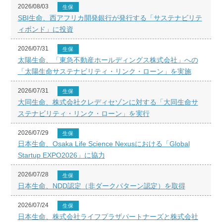
2026/08/03
生保
SBI生命、西アフリカ開発銀行が発行する「サステナビリテ
ィボンド」に投資
2026/07/31
生保
太陽生命、「東急不動産ホールディングス株式会社」への
「太陽生命サステナビリティ・リンク・ローン」を実施
2026/07/31
生保
大同生命、株式会社クレディセゾンに対する「大同生命サ
ステナビリティ・リンク・ローン」を実行
2026/07/29
生保
日本生命、Osaka Life Science Nexusにおける「Global
Startup EXPO2026」に協力
2026/07/28
生保
日本生命、NDD認定（非ダークパターン認定）を取得
2026/07/24
生保
日本生命、株式会社ライフプラザパートナーズと株式会社