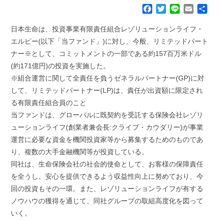
F
T
L
E
共
a
w
i
m
有
c
i
n
a
日本生命は、投資事業有限責任組合レゾリューションライフ・
e
t
e
i
エルピー(以下「当ファンド」)に対し、今般、リミテッドパート
b
t
l
ナー※として、コミットメントの一部である約157百万米ドル
o
e
(約171億円)の投資を実施した。
o
r
k
※組合運営に関して全責任を負うゼネラルパートナー(GP)に対
して、リミテッドパートナー(LP)は、責任が出資額に限定され
る有限責任組合員のこと
当ファンドは、グローバルに既契約を受託する保険会社レゾリ
ューションライフ(創業者兼会長:クライブ・カウダリー)が事業
運営に必要な資金を機関投資家等から募集するためのものであ
り、複数の大手金融機関等が投資している。
同社は、生命保険会社の社会的使命として、お客様の保障責任
を全うし、安心を提供できるよう収益性向上に努めており、今
回の投資もその一環。また、レゾリューションライフが有する
ノウハウの獲得を通じて、同社グループの取組高度化を図って
いく。