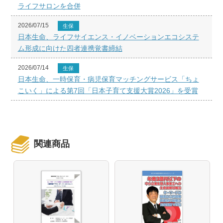
ライフサロンを合併
2026/07/15
生保
日本生命、ライフサイエンス・イノベーションエコシステ
ム形成に向けた四者連携覚書締結
2026/07/14
生保
日本生命、一時保育・病児保育マッチングサービス「ちょ
こいく」による第7回「日本子育て支援大賞2026」を受賞
関連商品