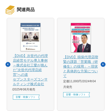
関連商品
【DVD】次世代の代理
【DVD】損保代理店喫
店経営モデル導入事例
緊の課題「営業職（研
～株式会社三愛が挑ん
修生）の採用」～現状
だ”次世代代理店経
と具体的な方策につい
営”への道
て
セブンスターズコンサ
定価11,000円
2024年04
ルティング株式会社
月発売
2025年08月発売
音響・映像ソフト
音響・映像ソフト