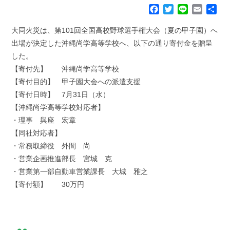
F
T
L
E
共
a
w
i
m
有
c
i
n
a
大同火災は、第101回全国高校野球選手権大会（夏の甲子園）へ
e
t
e
i
出場が決定した沖縄尚学高等学校へ、以下の通り寄付金を贈呈
b
t
l
した。
o
e
【寄付先】 沖縄尚学高等学校
o
r
k
【寄付目的】 甲子園大会への派遣支援
【寄付日時】 7月31日（水）
【沖縄尚学高等学校対応者】
・理事 與座 宏章
【同社対応者】
・常務取締役 外間 尚
・営業企画推進部長 宮城 克
・営業第一部自動車営業課長 大城 雅之
【寄付額】 30万円