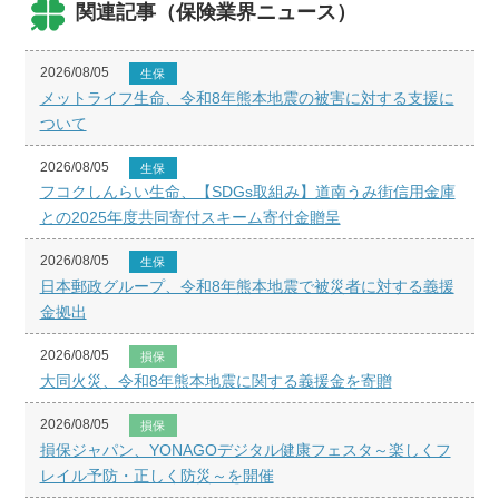
関連記事（保険業界ニュース）
2026/08/05
生保
メットライフ生命、令和8年熊本地震の被害に対する支援に
ついて
2026/08/05
生保
フコクしんらい生命、【SDGs取組み】道南うみ街信用金庫
との2025年度共同寄付スキーム寄付金贈呈
2026/08/05
生保
日本郵政グループ、令和8年熊本地震で被災者に対する義援
金拠出
2026/08/05
損保
大同火災、令和8年熊本地震に関する義援金を寄贈
2026/08/05
損保
損保ジャパン、YONAGOデジタル健康フェスタ～楽しくフ
レイル予防・正しく防災～を開催