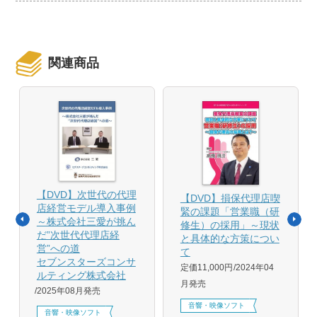
関連商品
【DVD】次世代の代理
【DVD】損保代理店喫
店経営モデル導入事例
緊の課題「営業職（研
～株式会社三愛が挑ん
修生）の採用」～現状
だ”次世代代理店経
と具体的な方策につい
営”への道
て
セブンスターズコンサ
定価11,000円
2024年04
ルティング株式会社
月発売
2025年08月発売
音響・映像ソフト
音響・映像ソフト