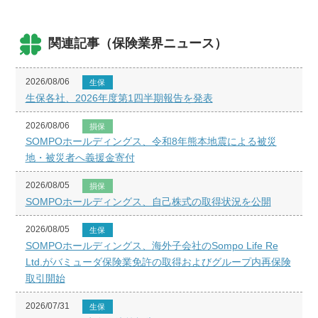
関連記事（保険業界ニュース）
2026/08/06
生保
生保各社、2026年度第1四半期報告を発表
2026/08/06
損保
SOMPOホールディングス、令和8年熊本地震による被災
地・被災者へ義援金寄付
2026/08/05
損保
SOMPOホールディングス、自己株式の取得状況を公開
2026/08/05
生保
SOMPOホールディングス、海外子会社のSompo Life Re
Ltd.がバミューダ保険業免許の取得およびグループ内再保険
取引開始
2026/07/31
生保