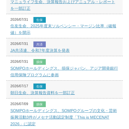
マニュライフ生命、決算報告およびアニュアル・レポート
を一部訂正
2026/07/31
生保
住友生命、2025年度末ソルベンシー・マージン比率（確報
値）を開示
2026/07/31
共済
JA共済連、令和7年度決算を発表
2026/07/31
損保
SOMPOホールディングス、損保ジャパン、アジア開発銀行
信用保険プログラムに参画
2026/07/17
生保
朝日生命、決算報告資料を一部訂正
2026/07/09
損保
SOMPOホールディングス、SOMPOグループの文化・芸術
振興活動3件がメセナ活動認定制度「This is MECENAT
2026」に認定