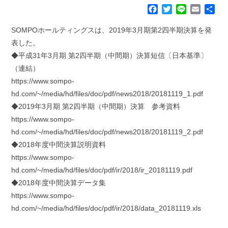
F
T
L
E
共
a
w
i
m
有
c
i
n
a
SOMPOホールティングスは、2019年3月期第2四半期決算を発
e
t
e
i
表した。
b
t
l
◆平成31年3月期 第2四半期（中間期）決算短信〔日本基準〕
o
e
（連結）
o
r
k
https://www.sompo-
hd.com/~/media/hd/files/doc/pdf/news2018/20181119_1.pdf
◆2019年3月期 第2四半期（中間期）決算 参考資料
https://www.sompo-
hd.com/~/media/hd/files/doc/pdf/news2018/20181119_2.pdf
◆2018年度中間決算説明資料
https://www.sompo-
hd.com/~/media/hd/files/doc/pdf/ir/2018/ir_20181119.pdf
◆2018年度中間決算データ集
https://www.sompo-
hd.com/~/media/hd/files/doc/pdf/ir/2018/data_20181119.xls