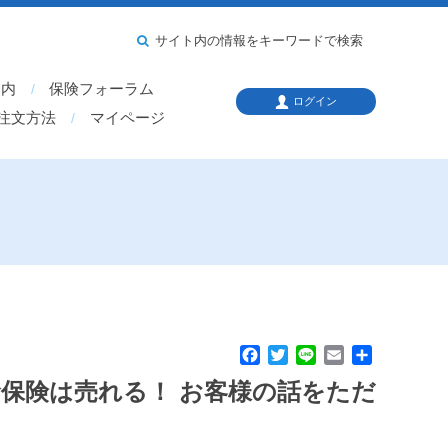
サイト内の情報をキーワードで検索
案内
保険フォーラム
ログイン
注文方法
マイページ
F
T
L
E
共
a
w
i
m
有
命保険は売れる！ お客様の話をただ
c
i
n
a
e
t
e
i
b
t
l