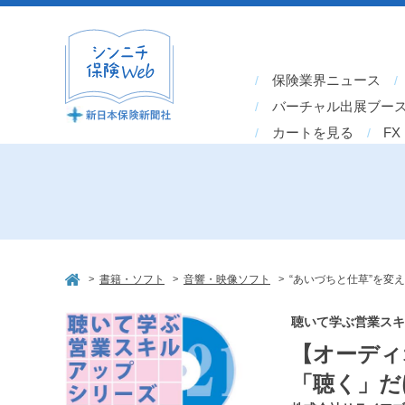
保険業界ニュース
バーチャル出展ブー
カートを見る
FX
>
>
>
書籍・ソフト
音響・映像ソフト
“あいづちと仕草”を変
聴いて学ぶ営業スキル
【オーディ
「聴く」だ