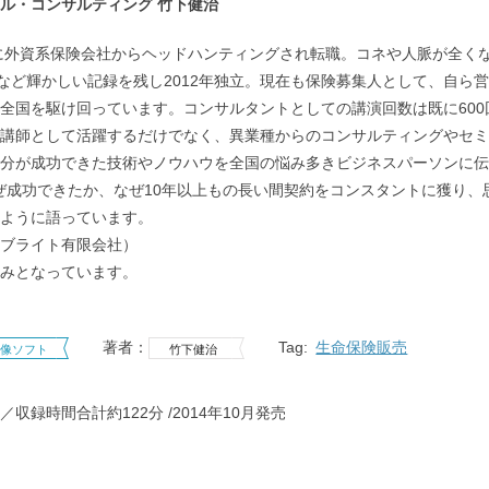
ル・コンサルティング 竹下健治
年に外資系保険会社からヘッドハンティングされ転職。コネや人脈が全く
約など輝かしい記録を残し2012年独立。現在も保険募集人として、自ら
全国を駆け回っています。コンサルタントとしての講演回数は既に60
講師として活躍するだけでなく、異業種からのコンサルティングやセミ
分が成功できた技術やノウハウを全国の悩み多きビジネスパーソンに伝
ぜ成功できたか、なぜ10年以上もの長い間契約をコンスタントに獲り
ように語っています。
ブライト有限会社）
みとなっています。
著者：
Tag:
生命保険販売
映像ソフト
竹下健治
／収録時間合計約122分
2014年10月発売