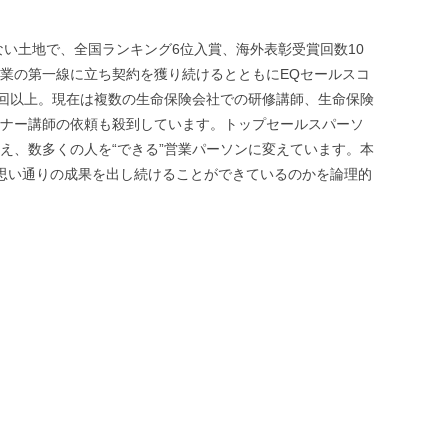
o
e
o
r
k
ない土地で、全国ランキング6位入賞、海外表彰受賞回数10
営業の第一線に立ち契約を獲り続けるとともにEQセールスコ
0回以上。現在は複数の生命保険会社での研修講師、生命保険
ナー講師の依頼も殺到しています。トップセールスパーソ
え、数多くの人を“できる”営業パーソンに変えています。本
、思い通りの成果を出し続けることができているのかを論理的