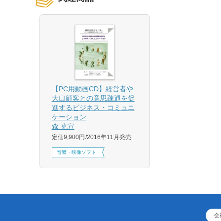
【PC用動画CD】経営者や
大口顧客との意思疎通を促
進するビジネス・コミュニ
ケーション
森 克宣
定価9,900円
2016年11月発売
音響・映像ソフト
会