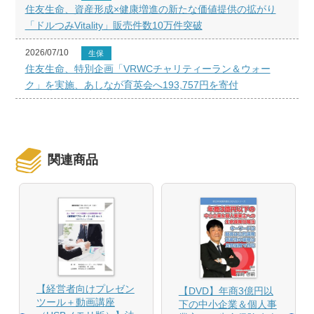
住友生命、資産形成×健康増進の新たな価値提供の拡がり
「ドルつみVitality」販売件数10万件突破
2026/07/10
生保
住友生命、特別企画「VRWCチャリティーラン＆ウォー
ク」を実施、あしなが育英会へ193,757円を寄付
関連商品
【経営者向けプレゼン
【DVD】年商3億円以
ツール＋動画講座
下の中小企業＆個人事