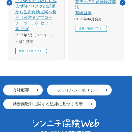
（USBメモリ版）】法
業主への生命保険攻略
人“所有”リスクの話題
法
から生命保険提案へ繋
篠崎啓嗣
ぐ《経営者アプロー
2026年04月発売
チ・ツール》セット
森 克宣
音響・映像ソフト
2026年7月〔リニューア
ル版〕発売
音響・映像ソフト
会社概要
プライバシーポリシー
特定商取引に関する法律に基づく表示