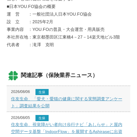
■日本YOU.FO協会の概要
運 営 ：一般社団法人日本YOU.FO協会
設 立 ：2025年2月
事業内容 ：YOU.FOの普及・大会運営・用具販売
本社所在地：東京都墨田区江東橋4－27－14楽天地ビル3階
代表者 ：滝澤 克明
関連記事（保険業界ニュース）
2026/08/06
生保
住友生命、「愛犬・愛猫の健康に関する実態調査アンケー
ト」調査結果を公開
2026/08/05
生保
住友生命、視覚障がい者向け歩行ナビ「あしらせ」と屋内
空間データ基盤「IndoorFlow」を展開するAshiraseに出資