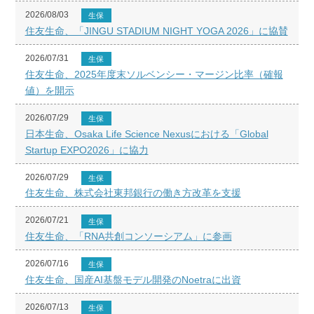
2026/08/03
生保
住友生命、「JINGU STADIUM NIGHT YOGA 2026」に協賛
2026/07/31
生保
住友生命、2025年度末ソルベンシー・マージン比率（確報
値）を開示
2026/07/29
生保
日本生命、Osaka Life Science Nexusにおける「Global
Startup EXPO2026」に協力
2026/07/29
生保
住友生命、株式会社東邦銀行の働き方改革を支援
2026/07/21
生保
住友生命、「RNA共創コンソーシアム」に参画
2026/07/16
生保
住友生命、国産AI基盤モデル開発のNoetraに出資
2026/07/13
生保