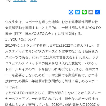
F
T
L
E
共
a
w
i
m
有
c
i
n
a
住友生命は、スポーツを通じた地域における健康増進活動や社
e
t
e
i
会貢献活動を展開することを目的に、一般社団法人日本YOU.FO
b
t
l
協会（以下「日本YOU.FO協会」）に特別協賛する。
o
e
1．YOU.FOについて
o
r
k
2010年代にオランダで発祥し日本には2022年に導入された、専
用スティックでリング状のディスクを空中で投げ合う新感覚の
スポーツである。2025年には東京で世界大会も行われた。ラク
ロスとアルティメット※の要素を取り入れた競技で、バスケッ
トボールサイズのコートを使い3対3形式で行われる。専用のコ
ートを必要としないためビーチや公園でも実施可能で、かつ非
接触のため幅広い年齢層が性別関係なく気軽に楽しめるスポー
ツである。
またYOU.FOの特徴として、審判が存在しないことから各プレー
ヤーのフェアプレーが徹底されており、健全なスポーツ精神の
醸成にも大きく寄与している。2030年の国内競技人口1000名を