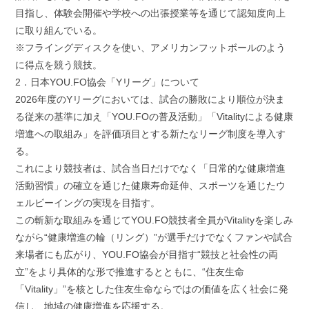
目指し、体験会開催や学校への出張授業等を通じて認知度向上
に取り組んでいる。
※フライングディスクを使い、アメリカンフットボールのよう
に得点を競う競技。
2．日本YOU.FO協会「Yリーグ」について
2026年度のYリーグにおいては、試合の勝敗により順位が決ま
る従来の基準に加え「YOU.FOの普及活動」「Vitalityによる健康
増進への取組み」を評価項目とする新たなリーグ制度を導入す
る。
これにより競技者は、試合当日だけでなく「日常的な健康増進
活動習慣」の確立を通じた健康寿命延伸、スポーツを通じたウ
ェルビーイングの実現を目指す。
この斬新な取組みを通じてYOU.FO競技者全員がVitalityを楽しみ
ながら“健康増進の輪（リング）”が選手だけでなくファンや試合
来場者にも広がり、YOU.FO協会が目指す“競技と社会性の両
立”をより具体的な形で推進するとともに、“住友生命
「Vitality」”を核とした住友生命ならではの価値を広く社会に発
信し、地域の健康増進を応援する。