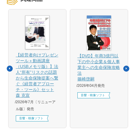
【経営者向けプレゼン
【DVD】年商3億円以
ツール＋動画講座
下の中小企業＆個人事
（USBメモリ版）】法
業主への生命保険攻略
人“所有”リスクの話題
法
から生命保険提案へ繋
篠崎啓嗣
ぐ《経営者アプロー
2026年04月発売
チ・ツール》セット
森 克宣
音響・映像ソフト
2026年7月〔リニューア
ル版〕発売
音響・映像ソフト