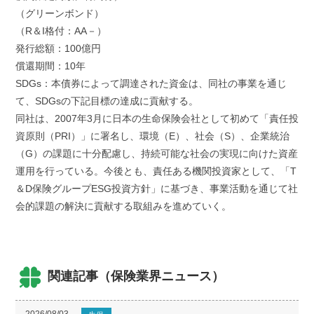
（グリーンボンド）
（R＆I格付：AA－）
発行総額：100億円
償還期間：10年
SDGs：本債券によって調達された資金は、同社の事業を通じ
て、SDGsの下記目標の達成に貢献する。
同社は、2007年3月に日本の生命保険会社として初めて「責任投
資原則（PRI）」に署名し、環境（E）、社会（S）、企業統治
（G）の課題に十分配慮し、持続可能な社会の実現に向けた資産
運用を行っている。今後とも、責任ある機関投資家として、「T
＆D保険グループESG投資方針」に基づき、事業活動を通じて社
会的課題の解決に貢献する取組みを進めていく。
関連記事（保険業界ニュース）
2026/08/03