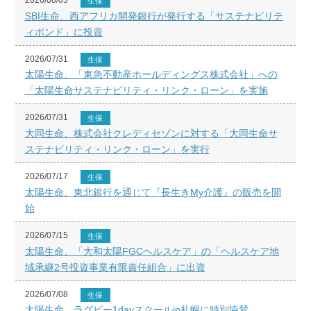
生保
SBI生命、西アフリカ開発銀行が発行する「サステナビリテ
ィボンド」に投資
2026/07/31
生保
太陽生命、「東急不動産ホールディングス株式会社」への
「太陽生命サステナビリティ・リンク・ローン」を実施
2026/07/31
生保
大同生命、株式会社クレディセゾンに対する「大同生命サ
ステナビリティ・リンク・ローン」を実行
2026/07/17
生保
太陽生命、東北銀行を通じて『長生きMy介護』の販売を開
始
2026/07/15
生保
太陽生命、「大和太陽FGCヘルスケア」の「ヘルスケア地
域承継2号投資事業有限責任組合」に出資
2026/07/08
生保
太陽生命、ラグビー1dayスクールin札幌に特別協賛