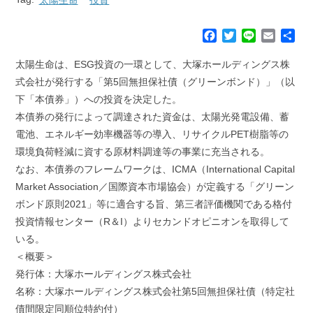
F
T
L
E
共
a
w
i
m
有
c
i
n
a
太陽生命は、ESG投資の一環として、大塚ホールディングス株
e
t
e
i
式会社が発行する「第5回無担保社債（グリーンボンド）」（以
b
t
l
下「本債券」）への投資を決定した。
o
e
本債券の発行によって調達された資金は、太陽光発電設備、蓄
o
r
k
電池、エネルギー効率機器等の導入、リサイクルPET樹脂等の
環境負荷軽減に資する原材料調達等の事業に充当される。
なお、本債券のフレームワークは、ICMA（International Capital
Market Association／国際資本市場協会）が定義する「グリーン
ボンド原則2021」等に適合する旨、第三者評価機関である格付
投資情報センター（R＆I）よりセカンドオピニオンを取得して
いる。
＜概要＞
発行体：大塚ホールディングス株式会社
名称：大塚ホールディングス株式会社第5回無担保社債（特定社
債間限定同順位特約付）