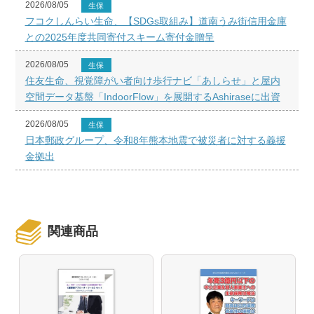
2026/08/05
生保
フコクしんらい生命、【SDGs取組み】道南うみ街信用金庫
との2025年度共同寄付スキーム寄付金贈呈
2026/08/05
生保
住友生命、視覚障がい者向け歩行ナビ「あしらせ」と屋内
空間データ基盤「IndoorFlow」を展開するAshiraseに出資
2026/08/05
生保
日本郵政グループ、令和8年熊本地震で被災者に対する義援
金拠出
関連商品