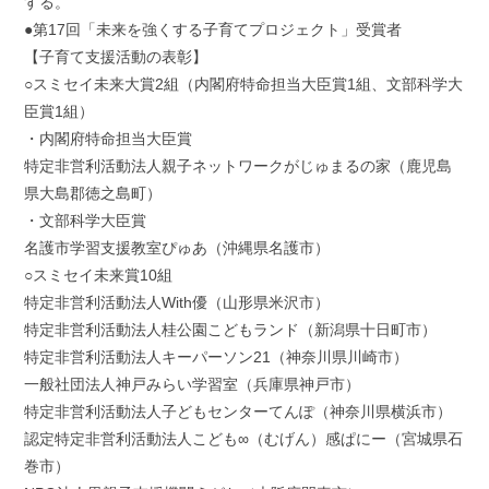
する。
●第17回「未来を強くする子育てプロジェクト」受賞者
【子育て支援活動の表彰】
○スミセイ未来大賞2組（内閣府特命担当大臣賞1組、文部科学大
臣賞1組）
・内閣府特命担当大臣賞
特定非営利活動法人親子ネットワークがじゅまるの家（鹿児島
県大島郡徳之島町）
・文部科学大臣賞
名護市学習支援教室ぴゅあ（沖縄県名護市）
○スミセイ未来賞10組
特定非営利活動法人With優（山形県米沢市）
特定非営利活動法人桂公園こどもランド（新潟県十日町市）
特定非営利活動法人キーパーソン21（神奈川県川崎市）
一般社団法人神戸みらい学習室（兵庫県神戸市）
特定非営利活動法人子どもセンターてんぽ（神奈川県横浜市）
認定特定非営利活動法人こども∞（むげん）感ぱにー（宮城県石
巻市）