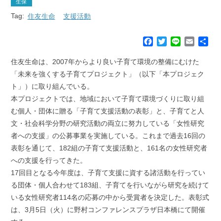
生保
Tag:
住友生命
支援活動
F
T
L
E
共
a
w
i
m
有
c
i
n
a
住友生命は、2007年からより良い子育て環境の整備にむけた
e
t
e
i
「未来を強くする子育てプロジェクト」（以下「本プロジェク
b
t
l
ト」）に取り組んでいる。
o
e
本プロジェクトでは、地域において子育て環境づくりに取り組
o
r
k
む個人・団体に贈る「子育て支援活動の表彰」と、子育てと人
文・社会科学分野の研究活動の両立に努力している「女性研究
者への支援」の公募事業を実施している。これまで過去16回の
表彰を通じて、182組の子育て支援活動と、161名の女性研究者
への支援を行ってきた。
17回目となる今年度は、子育て支援に資する諸活動を行ってい
る団体・個人合わせて183組、子育てを行いながら研究を続けて
いる女性研究者114名の応募の中から受賞者を決定した。表彰式
は、3月5日（火）に野村コンファレンスプラザ日本橋にて開催