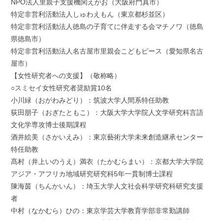
NPO法人里親子支援機関えがお（大阪府門真市）
特定非営利活動法人しゅわえもん（東京都杉並区）
特定非営利活動法人徳島の子育てに伴走する会マチノワ（徳島
県徳島市）
特定非営利活動法人名古屋市里親会こどもピース（愛知県名古
屋市）
【女性研究者への支援】（敬称略）
○スミセイ女性研究者奨励賞10名
小川緑（おがわみどり）：筑波大学人間系特任助教
荻田朋子（おぎたともこ）：大阪大学大学院人文学研究科言語
文化学専攻博士後期課程
酒井絵美（さかいえみ）：東京藝術大学未来創造継承センター
特任助教
髙村（井上いのうえ）満衣（たかむらまい）：京都大学大学院
アジア・アフリカ地域研究研究科5年一貫制博士課程
陳海茵（ちんかいん）：埼玉大学人文社会科学研究科研究支援
者
中村（なかむら）ひの：東京学芸大学教育学部非常勤講師