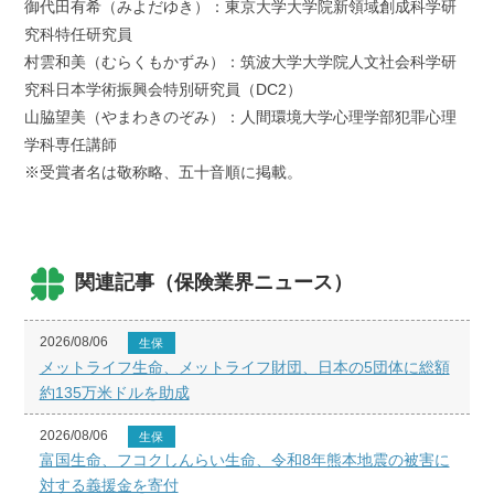
御代田有希（みよだゆき）：東京大学大学院新領域創成科学研
究科特任研究員
村雲和美（むらくもかずみ）：筑波大学大学院人文社会科学研
究科日本学術振興会特別研究員（DC2）
山脇望美（やまわきのぞみ）：人間環境大学心理学部犯罪心理
学科専任講師
※受賞者名は敬称略、五十音順に掲載。
関連記事（保険業界ニュース）
2026/08/06
生保
メットライフ生命、メットライフ財団、日本の5団体に総額
約135万米ドルを助成
2026/08/06
生保
富国生命、フコクしんらい生命、令和8年熊本地震の被害に
対する義援金を寄付