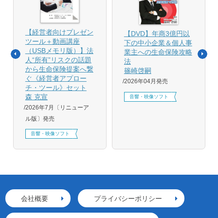
【経営者向けプレゼン
【DVD】年商3億円以
ツール＋動画講座
下の中小企業＆個人事
（USBメモリ版）】法
業主への生命保険攻略
人“所有”リスクの話題
法
から生命保険提案へ繋
篠崎啓嗣
ぐ《経営者アプロー
2026年04月発売
チ・ツール》セット
森 克宣
音響・映像ソフト
2026年7月〔リニューア
ル版〕発売
音響・映像ソフト
会社概要
プライバシーポリシー