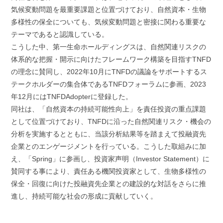
気候変動問題を最重要課題と位置づけており、自然資本・生物
多様性の保全についても、気候変動問題と密接に関わる重要な
テーマであると認識している。
こうした中、第一生命ホールディングスは、自然関連リスクの
体系的な把握・開示に向けたフレームワーク構築を目指すTNFD
の理念に賛同し、2022年10月にTNFDの議論をサポートするス
テークホルダーの集合体であるTNFDフォーラムに参画、2023
年12月にはTNFDAdopterに登録した。
同社は、「自然資本の持続可能性向上」を責任投資の重点課題
として位置づけており、TNFDに沿った自然関連リスク・機会の
分析を実施するとともに、当該分析結果等を踏まえて投融資先
企業とのエンゲージメントを行っている。こうした取組みに加
え、「Spring」に参画し、投資家声明（Investor Statement）に
賛同する事により、責任ある機関投資家として、生物多様性の
保全・回復に向けた投融資先企業との建設的な対話をさらに推
進し、持続可能な社会の形成に貢献していく。