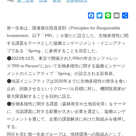
F
T
L
E
共
a
w
i
m
有
c
i
n
a
第一生命は、国連責任投資原則（Principles for Responsible
e
t
e
i
Investment、以下「PRI」）が新たに設立した、生物多様性に関
b
t
l
する課題をテーマとした協働エンゲージメント・イニシアティ
o
e
ブである「Spring」に参画することを決定した。
o
r
k
2023年10月、東京で開催されたPRIの年次カンファレン
ス“PRI in Person”において生物多様性に関する協働エンゲージ
メントのイニシアティブ「Spring」が設立される旨発表。
当該イニシアティブは2030年までに生物多様性の喪失を食い
止め、回復させるというグローバル目標に対し、機関投資家が
最大限貢献することを目的に設立。
生物多様性に関する課題（森林喪失や土地劣化等）をテーマ
に、当該課題に対する影響が大きい企業を選定し、協働エンゲ
ージメントを通じて、企業の課題解決に向けた取組みを後押し
する。
同社を含む第一生命グループは、地球環境への取組みとして、