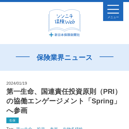
メニュー
保険業界ニュース
2024/01/19
第一生命、国連責任投資原則（PRI）
の協働エンゲージメント「Spring」
へ参画
生保
Tag:
第一生命
投資
参画
生物多様性