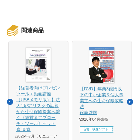
関連商品
【経営者向けプレゼン
【DVD】年商3億円以
ツール＋動画講座
下の中小企業＆個人事
（USBメモリ版）】法
業主への生命保険攻略
人“所有”リスクの話題
法
から生命保険提案へ繋
篠崎啓嗣
ぐ《経営者アプロー
2026年04月発売
チ・ツール》セット
森 克宣
音響・映像ソフト
2026年7月〔リニューア