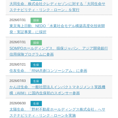
大同生命、株式会社クレディセゾンに対する「大同生命サ
ステナビリティ・リンク・ローン」を実行
2026/07/31
損保
東京海上日動、NEDO「水素社会モデル構築高度化技術開
発・実証事業」に採択
2026/07/31
損保
SOMPOホールディングス、損保ジャパン、アジア開発銀行
信用保険プログラムに参画
2026/07/21
生保
住友生命、「RNA共創コンソーシアム」に参画
2026/07/03
生保
かんぽ生命、一般社団法人インパクトマネジメント実践機
構（AIIM）に国内生保初のスポンサー参画
2026/06/30
生保
太陽生命、「野村不動産ホールディングス株式会社」へサ
ステナビリティ・リンク・ローンを実施