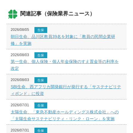
関連記事（保険業界ニュース）
2026/08/05
生保
朝日生命、品川区教員39名を対象に「教員の民間企業研
修」を実施
2026/08/03
生保
第一生命、個人保険・個人年金保険のすえ置金等の利率を
改定
2026/08/03
生保
SBI生命、西アフリカ開発銀行が発行する「サステナビリテ
ィボンド」に投資
2026/07/31
生保
太陽生命、「東急不動産ホールディングス株式会社」への
「太陽生命サステナビリティ・リンク・ローン」を実施
2026/07/31
生保