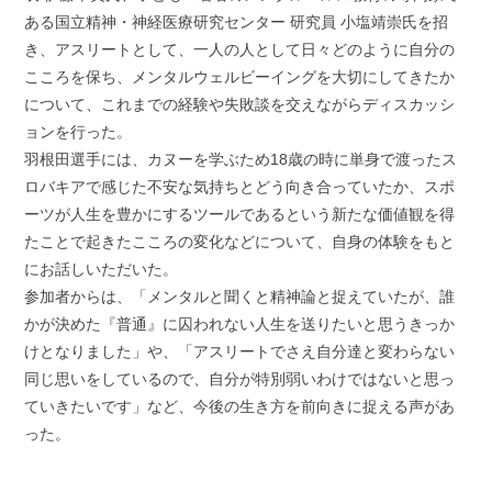
ある国立精神・神経医療研究センター 研究員 小塩靖崇氏を招
き、アスリートとして、一人の人として日々どのように自分の
こころを保ち、メンタルウェルビーイングを大切にしてきたか
について、これまでの経験や失敗談を交えながらディスカッシ
ョンを行った。
羽根田選手には、カヌーを学ぶため18歳の時に単身で渡ったス
ロバキアで感じた不安な気持ちとどう向き合っていたか、スポ
ーツが人生を豊かにするツールであるという新たな価値観を得
たことで起きたこころの変化などについて、自身の体験をもと
にお話しいただいた。
参加者からは、「メンタルと聞くと精神論と捉えていたが、誰
かが決めた『普通』に囚われない人生を送りたいと思うきっか
けとなりました」や、「アスリートでさえ自分達と変わらない
同じ思いをしているので、自分が特別弱いわけではないと思っ
ていきたいです」など、今後の生き方を前向きに捉える声があ
った。