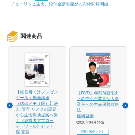
チューリッヒ生命、給付金請求履歴のWeb閲覧開始
関連商品
【経営者向けプレゼン
【DVD】年商3億円以
ツール＋動画講座
下の中小企業＆個人事
（USBメモリ版）】法
業主への生命保険攻略
人“所有”リスクの話題
法
から生命保険提案へ繋
篠崎啓嗣
ぐ《経営者アプロー
2026年04月発売
チ・ツール》セット
森 克宣
音響・映像ソフト