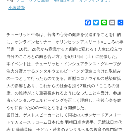
小塩靖崇
F
T
L
E
共
a
w
i
m
有
c
i
n
a
チューリッヒ生命は、若者の心身の健康を促進することを目的
e
t
e
i
に、オンラインセミナー「オリンピックアスリート×こころの専
b
t
l
門家 10代、20代から意識すると劇的に変わる！人生に役立つ
o
e
自分のこころとの向き合い方」を5月14日（土）に開催した。
o
r
k
本イベントは、チューリッヒ・インシュアランス・グループが
注力分野とするメンタルウェルビーイング促進に向けた取組み
の一つとして行ったものである。新型コロナウイルス感染症拡
大の影響もあり、これからの社会を担うZ世代の「こころの健
康」の維持がより重要視されるようになったことを受け、参加
者がメンタルウェルビーイングを正しく理解し、今後心身を健
やかに保つための一助となるよう開催した。
当日は、ゲストスピーカーとして同社のスポンサードアスリー
トでカヌースラローム日本代表 羽根田卓也選手、元競泳日本代
表 伊藤華英氏、子ども・若者のメンタルヘルス教育の専門家で