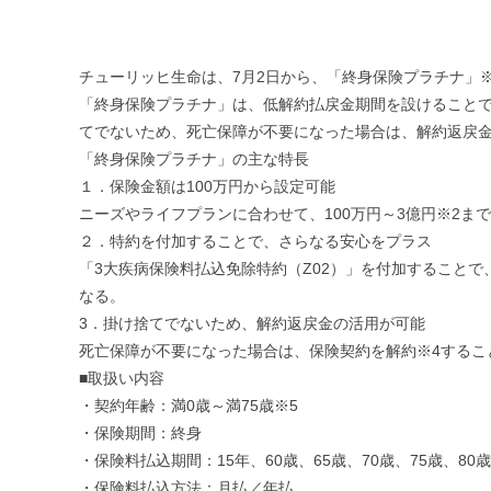
チューリッヒ生命は、7月2日から、「終身保険プラチナ」
「終身保険プラチナ」は、低解約払戻金期間を設けること
てでないため、死亡保障が不要になった場合は、解約返戻
「終身保険プラチナ」の主な特長
１．保険金額は100万円から設定可能
ニーズやライフプランに合わせて、100万円～3億円※2ま
２．特約を付加することで、さらなる安心をプラス
「3大疾病保険料払込免除特約（Z02）」を付加すること
なる。
3．掛け捨てでないため、解約返戻金の活用が可能
死亡保障が不要になった場合は、保険契約を解約※4するこ
■取扱い内容
・契約年齢：満0歳～満75歳※5
・保険期間：終身
・保険料払込期間：15年、60歳、65歳、70歳、75歳、80
・保険料払込方法：月払／年払