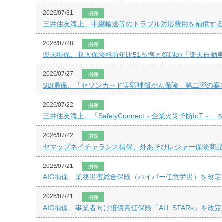
2026/07/31
損保
三井住友海上、中継輸送等のトラブル対応費用を補償す
2026/07/28
損保
楽天損保、収入保険料前年比51％増と好調の「楽天自動
2026/07/27
損保
SBI損保、「セゾンカード実額補償がん保険」第二弾の案
2026/07/22
損保
三井住友海上、「SafetyConnect～企業火災予防IoT～
2026/07/22
損保
ヤマップネイチャランス損保、外あそびレジャー保険商
2026/07/21
損保
AIG損保、業務災害総合保険（ハイパー任意労災）を改定
2026/07/21
損保
AIG損保、事業者向け賠償責任保険「ALL STARs」を改定