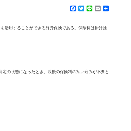
F
T
L
E
共
a
w
i
m
有
c
i
n
a
e
t
e
i
障を活用することができる終身保険である。保険料は掛け捨
b
t
l
o
e
o
r
k
て所定の状態になったとき、以後の保険料の払い込みが不要と