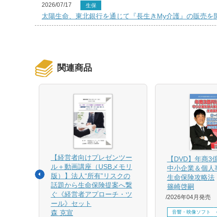
2026/07/17
生保
太陽生命、東北銀行を通じて『長生きMy介護』の販売を
関連商品
【経営者向けプレゼンツー
相続と
【DVD】年商3
ル＋動画講座（USBメモリ
中小企業＆個人
版）】法人“所有”リスクの
生命保険攻略法
話題から生命保険提案へ繋
篠崎啓嗣
4月増刷、
ぐ《経営者アプローチ・ツ
2026年04月発売
刷、
ール》セット
刷、
森 克宣
音響・映像ソフト