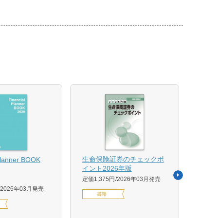
【US
生命保険証券のチェックポ
Planner BOOK
似体
イント2026年版
活用イ
定価1,375円
2026年03月発売
森 克
2026年03月発売
書籍
定価14
デジ