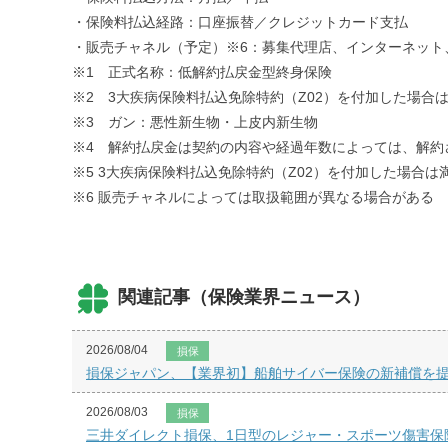
・保険料払込経路：口座振替／クレジットカード支払
・販売チャネル（予定）※6：募集代理店、インターネット
※1 正式名称：低解約払戻金型終身保険
※2 3大疾病保険料払込免除特約（Z02）を付加した場合は
※3 ガン：悪性新生物・上皮内新生物
※4 解約払戻金は契約の内容や経過年数によっては、解約
※5 3大疾病保険料払込免除特約（Z02）を付加した場合は満
※6 販売チャネルによっては取扱範囲が異なる場合がある
関連記事（保険業界ニュース）
2026/08/04
損保
損保ジャパン、【業界初】船舶サイバー保険の新補償を
2026/08/03
損保
三井ダイレクト損保、1日型のレジャー・スポーツ傷害保