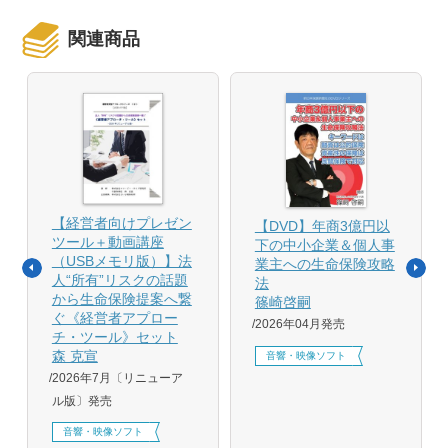
関連商品
【経営者向けプレゼン
【DVD】年商3億円以
ツール＋動画講座
下の中小企業＆個人事
（USBメモリ版）】法
業主への生命保険攻略
人“所有”リスクの話題
法
から生命保険提案へ繋
篠崎啓嗣
ぐ《経営者アプロー
2026年04月発売
チ・ツール》セット
森 克宣
音響・映像ソフト
2026年7月〔リニューア
ル版〕発売
音響・映像ソフト