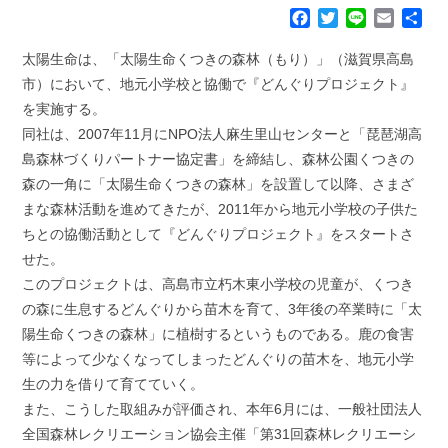
F
T
L
E
共
a
w
i
m
有
c
i
n
a
太陽生命は、「太陽生命くつきの森林（もり）」（滋賀県高島
e
t
e
i
市）において、地元小学校と協働で『どんぐりプロジェクト』
b
t
l
を実施する。
o
e
同社は、2007年11月にNPO法人麻生里山センターと「琵琶湖高
o
r
k
島森林づくりパートナー協定書」を締結し、森林公園くつきの
森の一角に「太陽生命くつきの森林」を設置して以降、さまざ
まな森林活動を進めてきたが、2011年から地元小学校の子供た
ちとの協働活動として『どんぐりプロジェクト』をスタートさ
せた。
このプロジェクトは、高島市立朽木東小学校の児童が、くつき
の森に生息するどんぐりから苗木を育て、3年後の卒業時に「太
陽生命くつきの森林」に植樹するというものである。鹿の食害
等によって少なくなってしまったどんぐりの苗木を、地元小学
生の力を借りて育てていく。
また、こうした取組みが評価され、本年6月には、一般社団法人
全国森林レクリエーション協会主催「第31回森林レクリエーシ