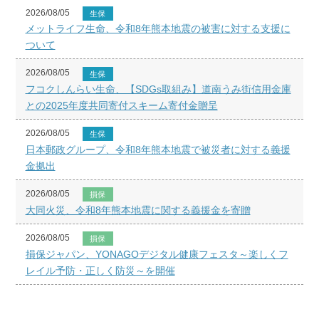
2026/08/05
生保
メットライフ生命、令和8年熊本地震の被害に対する支援に
ついて
2026/08/05
生保
フコクしんらい生命、【SDGs取組み】道南うみ街信用金庫
との2025年度共同寄付スキーム寄付金贈呈
2026/08/05
生保
日本郵政グループ、令和8年熊本地震で被災者に対する義援
金拠出
2026/08/05
損保
大同火災、令和8年熊本地震に関する義援金を寄贈
2026/08/05
損保
損保ジャパン、YONAGOデジタル健康フェスタ～楽しくフ
レイル予防・正しく防災～を開催