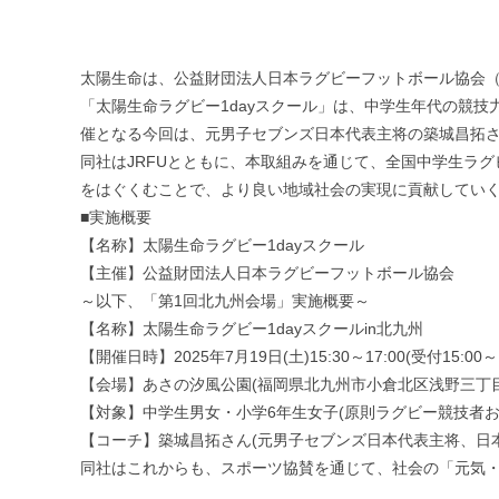
太陽生命は、公益財団法人日本ラグビーフットボール協会（以
「太陽生命ラグビー1dayスクール」は、中学生年代の競
催となる今回は、元男子セブンズ日本代表主将の築城昌拓
同社はJRFUとともに、本取組みを通じて、全国中学生ラ
をはぐくむことで、より良い地域社会の実現に貢献してい
■実施概要
【名称】太陽生命ラグビー1dayスクール
【主催】公益財団法人日本ラグビーフットボール協会
～以下、「第1回北九州会場」実施概要～
【名称】太陽生命ラグビー1dayスクールin北九州
【開催日時】2025年7月19日(土)15:30～17:00(受付15:00～1
【会場】あさの汐風公園(福岡県北九州市小倉北区浅野三丁目
【対象】中学生男女・小学6年生女子(原則ラグビー競技者お
【コーチ】築城昌拓さん(元男子セブンズ日本代表主将、日本
同社はこれからも、スポーツ協賛を通じて、社会の「元気