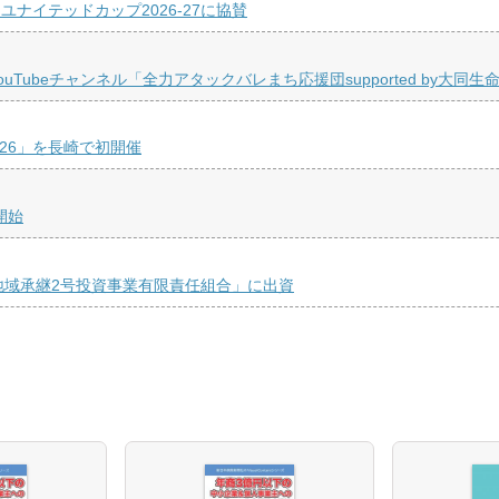
ナイテッドカップ2026-27に協賛
ubeチャンネル「全力アタックバレまち応援団supported by大同生
26」を長崎で初開催
開始
地域承継2号投資事業有限責任組合」に出資