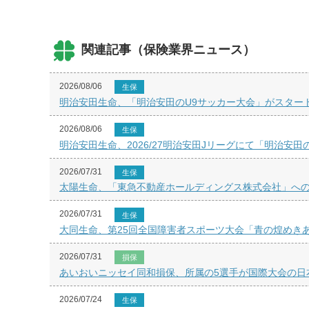
関連記事（保険業界ニュース）
2026/08/06
生保
明治安田生命、「明治安田のU9サッカー大会」がスター
2026/08/06
生保
明治安田生命、2026/27明治安田Jリーグにて「明治安田
2026/07/31
生保
太陽生命、「東急不動産ホールディングス株式会社」へ
2026/07/31
生保
大同生命、第25回全国障害者スポーツ大会「青の煌めき
2026/07/31
損保
あいおいニッセイ同和損保、所属の5選手が国際大会の日
2026/07/24
生保