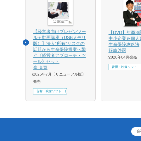
【経営者向けプレゼンツー
相続と
【DVD】年商3
ル＋動画講座（USBメモリ
中小企業＆個人
版）】法人“所有”リスクの
生命保険攻略法
話題から生命保険提案へ繋
篠崎啓嗣
4月増刷、
ぐ《経営者アプローチ・ツ
2026年04月発売
刷、
ール》セット
刷、
森 克宣
音響・映像ソフト
2026年7月〔リニューアル版〕
発売
音響・映像ソフト
会