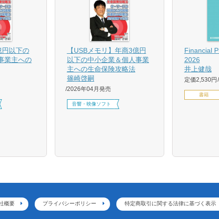
億円以下の
【USBメモリ】年商3億円
Financial 
事業主への
以下の中小企業＆個人事業
2026
主への生命保険攻略法
井上健哉
篠崎啓嗣
定価2,530円
2026年04月発売
書籍
音響・映像ソフト
社概要
プライバシーポリシー
特定商取引に関する法律に基づく表示