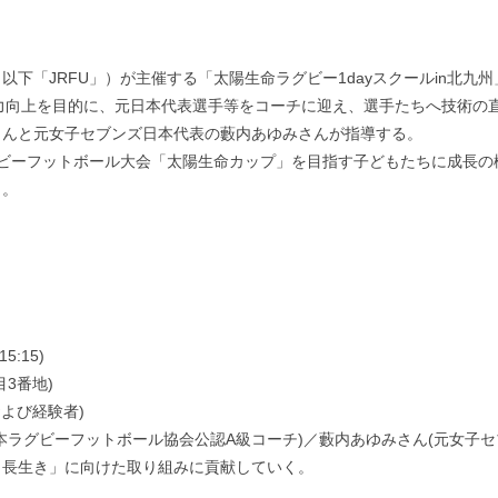
下「JRFU」）が主催する「太陽生命ラグビー1dayスクールin北九
技力向上を目的に、元日本代表選手等をコーチに迎え、選手たちへ技術の
さんと元女子セブンズ日本代表の藪内あゆみさんが指導する。
グビーフットボール大会「太陽生命カップ」を目指す子どもたちに成長
く。
5:15)
3番地)
よび経験者)
ラグビーフットボール協会公認A級コーチ)／藪内あゆみさん(元女子セ
・長生き」に向けた取り組みに貢献していく。