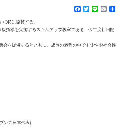
F
T
L
E
共
a
w
i
m
有
c
i
n
a
州」に特別協賛する。
e
t
e
i
直接指導を実施するスキルアップ教室である。今年度初回開
b
t
l
o
e
の機会を提供するとともに、成長の過程の中で主体性や社会性
o
r
k
ブンズ日本代表)