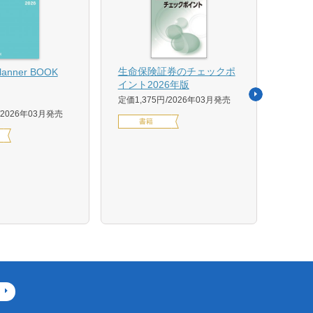
【US
生命保険証券のチェックポ
Planner BOOK
似体
イント2026年版
活用イ
定価1,375円
2026年03月発売
森 克
2026年03月発売
書籍
定価14
デジ