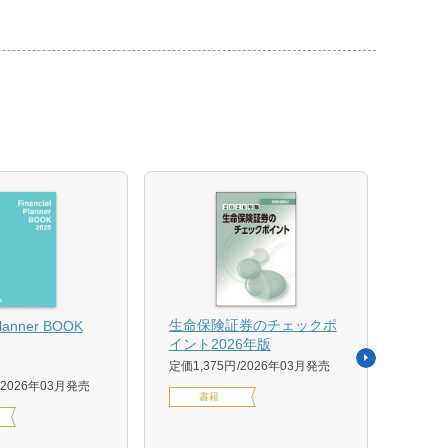
【US
生命保険証券のチェックポ
Planner BOOK
似体
イント2026年版
活用イ
定価1,375円
2026年03月発売
森 克
2026年03月発売
書籍
定価14
デジ