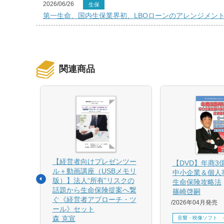
2026/06/26
生保
第一生命、国内生保業界初、LBOローンのアレンジメン
関連商品
【経営者向けプレゼンツー
相続と
【DVD】年商3
ル＋動画講座（USBメモリ
中小企業＆個人
版）】法人“所有”リスクの
生命保険攻略法
話題から生命保険提案へ繋
篠崎啓嗣
4月増刷、
ぐ《経営者アプローチ・ツ
2026年04月発売
刷、
ール》セット
刷、
森 克宣
音響・映像ソフト