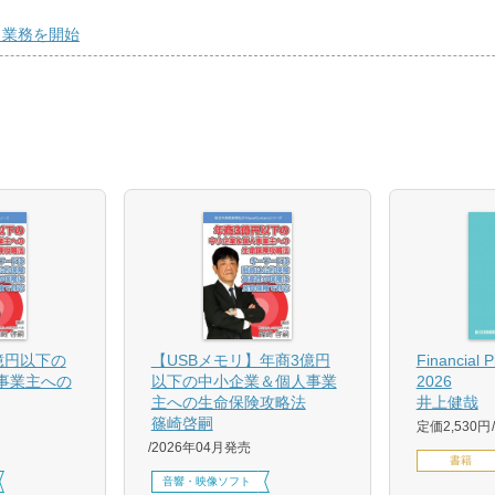
ト業務を開始
億円以下の
【USBメモリ】年商3億円
Financial 
事業主への
以下の中小企業＆個人事業
2026
主への生命保険攻略法
井上健哉
篠崎啓嗣
定価2,530円
2026年04月発売
書籍
音響・映像ソフト