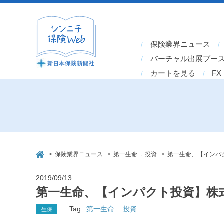
保険業界ニュース
バーチャル出展ブー
カートを見る
FX
>
>
,
>
保険業界ニュース
第一生命
投資
第一生命、【インパクト投資
2019/09/13
第一生命、【インパクト投資】株式会社Int
Tag:
第一生命
投資
生保