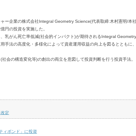
株式会社Integral Geometry Science(代表取締:木村憲明
2億円の投資を実施した。
死亡率低減(社会的インパクト)が期待されるIntegral Geometr
運用手法の高度化・多様化によって資産運用収益の向上を図るとともに
(社会の構造変化等)の創出の両立を意図して投資判断を行う投資手法。
を改定
リティボンド」に投資