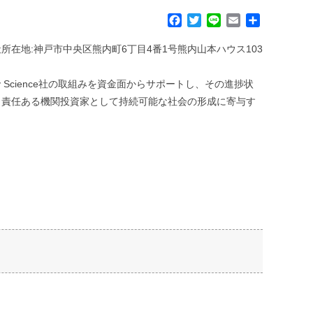
F
T
L
E
共
a
w
i
m
有
c
i
n
a
/本社所在地:神戸市中央区熊内町6丁目4番1号熊内山本ハウス103
e
t
e
i
b
t
l
y Science社の取組みを資金面からサポートし、その進捗状
o
e
、責任ある機関投資家として持続可能な社会の形成に寄与す
o
r
k