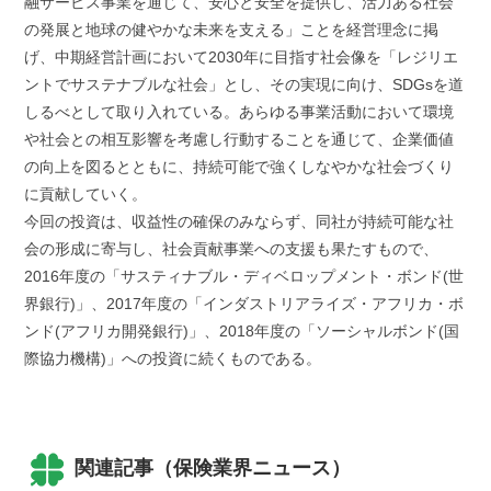
融サービス事業を通じて、安心と安全を提供し、活力ある社会
の発展と地球の健やかな未来を支える」ことを経営理念に掲
げ、中期経営計画において2030年に目指す社会像を「レジリエ
ントでサステナブルな社会」とし、その実現に向け、SDGsを道
しるべとして取り入れている。あらゆる事業活動において環境
や社会との相互影響を考慮し行動することを通じて、企業価値
の向上を図るとともに、持続可能で強くしなやかな社会づくり
に貢献していく。
今回の投資は、収益性の確保のみならず、同社が持続可能な社
会の形成に寄与し、社会貢献事業への支援も果たすもので、
2016年度の「サスティナブル・ディベロップメント・ボンド(世
界銀行)」、2017年度の「インダストリアライズ・アフリカ・ボ
ンド(アフリカ開発銀行)」、2018年度の「ソーシャルボンド(国
際協力機構)」への投資に続くものである。
関連記事（保険業界ニュース）