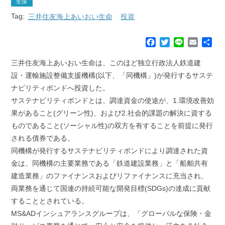
生保
Tag:
三井住友海上あいおい生命
投資
F
T
L
E
共
a
w
i
m
有
c
i
n
a
三井住友海上あいおい生命は、このほど独立行政法人鉄道建
e
t
e
i
設・運輸施設整備支援機構(以下、「同機構」)が発行するサステ
b
t
l
ナビリティボンドへ投資した。
o
e
サステナビリティボンドとは、調達資金の使途が、1.環境改善効
o
r
k
果があること(グリーン性)、および2.社会的課題の解決に資する
ものであること(ソーシャル性)の双方を有することを前提に発行
される債券である。
同機構が発行するサステナビリティボンドにより調達された資
金は、同機構の主要業務である「鉄道建設業務」と「船舶共有
建造業務」のファイナンスおよびリファイナンスに充当され、
両業務を通じて国連の持続可能な開発目標(SDGs)の達成に貢献
することとされている。
MS&ADインシュアランスグループは、「グローバルな保険・金