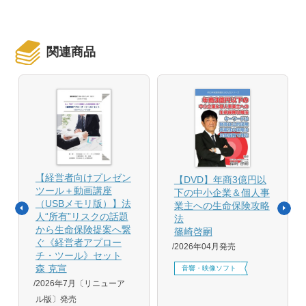
関連商品
【経営者向けプレゼン
【DVD】年商3億円以
ツール＋動画講座
下の中小企業＆個人事
（USBメモリ版）】法
業主への生命保険攻略
人“所有”リスクの話題
法
から生命保険提案へ繋
篠崎啓嗣
ぐ《経営者アプロー
2026年04月発売
チ・ツール》セット
森 克宣
音響・映像ソフト
2026年7月〔リニューア
ル版〕発売