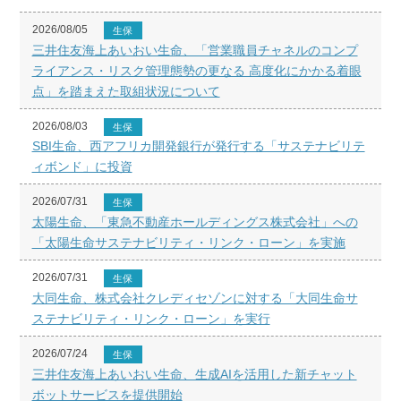
2026/08/05
生保
三井住友海上あいおい生命、「営業職員チャネルのコンプ
ライアンス・リスク管理態勢の更なる 高度化にかかる着眼
点」を踏まえた取組状況について
2026/08/03
生保
SBI生命、西アフリカ開発銀行が発行する「サステナビリテ
ィボンド」に投資
2026/07/31
生保
太陽生命、「東急不動産ホールディングス株式会社」への
「太陽生命サステナビリティ・リンク・ローン」を実施
2026/07/31
生保
大同生命、株式会社クレディセゾンに対する「大同生命サ
ステナビリティ・リンク・ローン」を実行
2026/07/24
生保
三井住友海上あいおい生命、生成AIを活用した新チャット
ボットサービスを提供開始