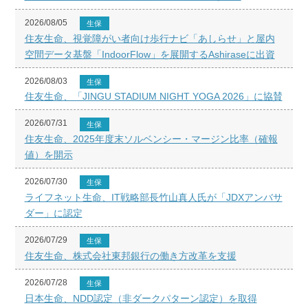
2026/08/05
生保
住友生命、視覚障がい者向け歩行ナビ「あしらせ」と屋内
空間データ基盤「IndoorFlow」を展開するAshiraseに出資
2026/08/03
生保
住友生命、「JINGU STADIUM NIGHT YOGA 2026」に協賛
2026/07/31
生保
住友生命、2025年度末ソルベンシー・マージン比率（確報
値）を開示
2026/07/30
生保
ライフネット生命、IT戦略部長竹山真人氏が「JDXアンバサ
ダー」に認定
2026/07/29
生保
住友生命、株式会社東邦銀行の働き方改革を支援
2026/07/28
生保
日本生命、NDD認定（非ダークパターン認定）を取得