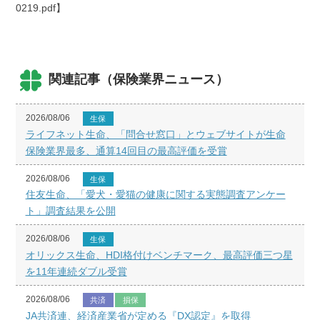
0219.pdf】
関連記事（保険業界ニュース）
2026/08/06
生保
ライフネット生命、「問合せ窓口」とウェブサイトが生命
保険業界最多、通算14回目の最高評価を受賞
2026/08/06
生保
住友生命、「愛犬・愛猫の健康に関する実態調査アンケー
ト」調査結果を公開
2026/08/06
生保
オリックス生命、HDI格付けベンチマーク、最高評価三つ星
を11年連続ダブル受賞
2026/08/06
共済
損保
JA共済連、経済産業省が定める『DX認定』を取得