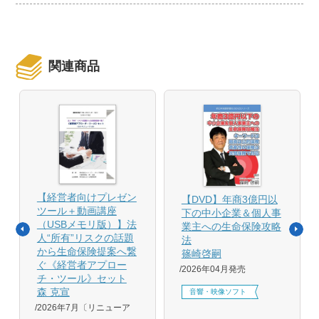
関連商品
【経営者向けプレゼン
【DVD】年商3億円以
ツール＋動画講座
下の中小企業＆個人事
（USBメモリ版）】法
業主への生命保険攻略
人“所有”リスクの話題
法
から生命保険提案へ繋
篠崎啓嗣
ぐ《経営者アプロー
2026年04月発売
チ・ツール》セット
森 克宣
音響・映像ソフト
2026年7月〔リニューア