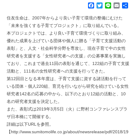
F
T
L
E
共
a
w
i
m
有
c
i
n
a
住友生命は、2007年からより良い子育て環境の整備にむけた
e
t
e
i
「未来を強くする子育てプロジェクト」に取り組んでいる。
b
t
l
本プロジェクトでは、より良い子育て環境づくりに取り組み、
o
e
優れた成果を上げている団体や個人に贈る「子育て支援活動の
o
r
k
表彰」と、人文・社会科学分野を専攻し、現在子育て中の女性
研究者を支援する「女性研究者への支援」の公募事業を実施し
ており、これまで過去11回の表彰を通じて、122組の子育て支援
活動と、111名の女性研究者への支援を行ってきた。
第12回目となる本年度は、子育て支援に資する諸活動を行って
いる団体・個人220組、育児を行いながら研究を続けている女性
研究者142名の応募の中から、以下のとおり12組の活動と、10
名の研究者支援を決定した。
また、表彰式は2019年3月5日（火）に野村コンファレンスプラ
ザ日本橋にて開催する。
詳細は以下URLを参照。
【http://www.sumitomolife.co.jp/about/newsrelease/pdf/2018/19