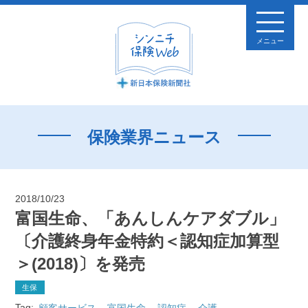
メニュー
保険業界ニュース
2018/10/23
富国生命、「あんしんケアダブル」
〔介護終身年金特約＜認知症加算型
＞(2018)〕を発売
生保
Tag:
顧客サービス
富国生命
認知症
介護