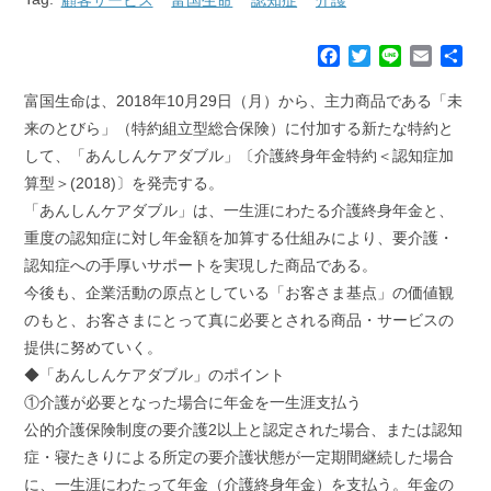
F
T
L
E
共
a
w
i
m
有
c
i
n
a
富国生命は、2018年10月29日（月）から、主力商品である「未
e
t
e
i
来のとびら」（特約組立型総合保険）に付加する新たな特約と
b
t
l
して、「あんしんケアダブル」〔介護終身年金特約＜認知症加
o
e
算型＞(2018)〕を発売する。
o
r
k
「あんしんケアダブル」は、一生涯にわたる介護終身年金と、
重度の認知症に対し年金額を加算する仕組みにより、要介護・
認知症への手厚いサポートを実現した商品である。
今後も、企業活動の原点としている「お客さま基点」の価値観
のもと、お客さまにとって真に必要とされる商品・サービスの
提供に努めていく。
◆「あんしんケアダブル」のポイント
①介護が必要となった場合に年金を一生涯支払う
公的介護保険制度の要介護2以上と認定された場合、または認知
症・寝たきりによる所定の要介護状態が一定期間継続した場合
に、一生涯にわたって年金（介護終身年金）を支払う。年金の