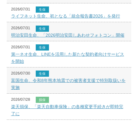
2026/07/31
生保
ライフネット生命、初となる「統合報告書2026」を発行
2026/07/31
生保
明治安田生命、「2026明治安田しあわせフォトコン」開催
2026/07/31
生保
第一ネオ生命、LINEを活用した新たな契約者向けサービス
を開始
2026/07/30
生保
富国生命、令和8年熊本地震での被害者支援で特別取扱いを
実施
2026/07/28
損保
楽天損保、「楽天自動車保険」の各種変更手続きが即時完
了に