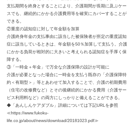
支払期間を終身とすることにより、介護期間が長期に及ぶケー
スでも、継続的にかかる介護費用等を確実にカバーすることが
できる。
②重度の認知症に対して年金額を加算
介護終身年金の支払事由に該当した被保険者が所定の重度認知
症に該当しているときは、年金額を50％加算して支払う。介護
にかかる負荷が相対的に大きいと考えられる認知症を手厚く保
障する。
③「一時金＋年金」で万全な介護保障の設計が可能に
介護が必要となった場合に一時金を支払う既存の「介護保障特
約＜有期型＞」等とあわせて加入することで、介護の初期費用
（住宅の改修費など）とその後継続的にかかる費用（介護サー
ビス利用料など）の両方にしっかりと備えることができる。
◆「あんしんケアダブル」詳細については下記URLを参照
≪https://www.fukoku-
life.co.jp/about/news/download/20181023.pdf≫