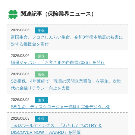
関連記事（保険業界ニュース）
2026/08/06
生保
富国生命、フコクしんらい生命、令和8年熊本地震の被害に
対する義援金を寄付
2026/08/06
損保
損保ジャパン、「お客さまの声白書2026」を発行
2026/08/06
損保
SBI損保、4年連続で「教員の民間企業研修」を実施、次世
代の金融リテラシー向上を支援
2026/08/05
生保
SBI生命、ディスクロージャー資料を完全デジタル化
2026/08/03
生保
T＆Dホールディングス、「わたしたちのTRY ＆
DISCOVER NOW！ AWARD」を開催