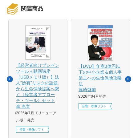
関連商品
【経営者向けプレゼン
【DVD】年商3億円以
ツール＋動画講座
下の中小企業＆個人事
（USBメモリ版）】法
業主への生命保険攻略
人“所有”リスクの話題
法
から生命保険提案へ繋
篠崎啓嗣
ぐ《経営者アプロー
2026年04月発売
チ・ツール》セット
森 克宣
音響・映像ソフト
2026年7月〔リニューア
ル版〕発売
音響・映像ソフト