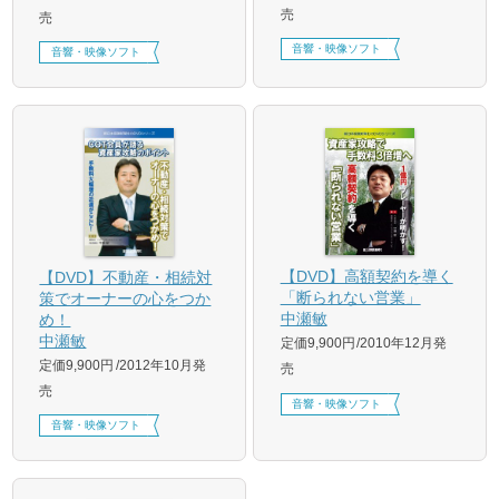
売
売
音響・映像ソフト
音響・映像ソフト
【DVD】高額契約を導く
【DVD】不動産・相続対
「断られない営業」
策でオーナーの心をつか
中瀬敏
め！
中瀬敏
定価9,900円
2010年12月発
定価9,900円
2012年10月発
売
売
音響・映像ソフト
音響・映像ソフト