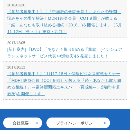
2018/03/26
【参加者募集中！】「『中瀬敏の全問全答！』あなたの疑問・
悩みをその場で解決！MDRT終身会員（COT９回）が教える
「続・あなたも取り組める相続！2018」)を開催します。〔5月
11-12日（金・土）東京・四谷〕
2017/12/05
[新刊案内] 【DVD】「あなたも取り組める「相続」(インシュア
ランスネットサービス代表 中瀬敏氏)]を発売しました！
2017/10/12
【参加者募集中！】11月17-18日・保険ビジネス実戦セミナー
「MDRT終身会員（COT９回）が教える『続・あなたも取り組
める相続！』～富裕層開拓エキスパート育成編～」(講師:中瀬
敏氏)を開催します。
会社概要
プライバシーポリシー