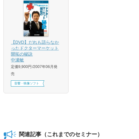
【DVD】だれも語らなか
ったドクターマーケット
開拓の秘訣
中瀬敏
定価9,900円
2007年06月発
売
音響・映像ソフト
関連記事（これまでのセミナー）