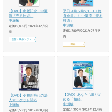
【DVD】出版記念 中瀬
平日９時５時でＣＯＴ終
流『売る技術』
身会員に！ 中瀬流「売る
中瀬敏
技術」
中瀬敏
定価19,800円
2021年12月発
定価1,780円
2021年07月発
売
売
音響・映像ソフト
書籍
【DVD】あなたも取り組
【DVD】令和新時代の法
める「相続」
人マーケット開拓
中瀬敏
中瀬敏
定価14,300円
2017年12月発
定価16,500円
2019年08月発