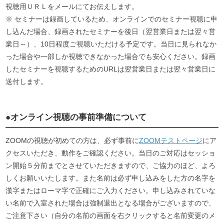
視聴用ＵＲＬをメールにてお伝えします。
※ セミナーは録画しているため、オンラインでのセミナー視聴に申
し込んだ場合、録画されたセミナーを後日（翌営業日または翌々営
業日～）、10日程度ご視聴いただける予定です。当日に見られなか
った場合や一部しか視聴できなかった場合でも安心ください。録画
したセミナーを視聴するためのURLは翌営業日または翌々営業日に
送付します。
●オンライン視聴の事前準備について
ZOOMの視聴が初めての方は、必ず事前に
ZOOMテストページ
にア
クセスいただき、動作をご確認ください。当日のご対応はセッショ
ン開始５分前までとさせていただきますので、ご協力のほど、よろ
しくお願いいたします。また名前は必ず申し込みをした方の名字を
漢字またはローマ字で正確にご入力ください。申し込みされていな
い名前で入室された場合は強制退出となる場合がございますので、
ご注意下さい（自分の名前の画面を右クリックすると名前変更のメ