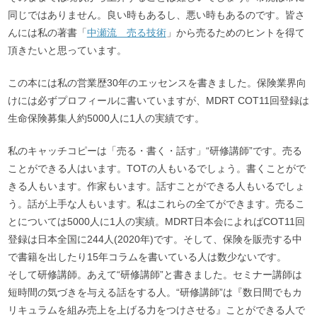
同じではありません。良い時もあるし、悪い時もあるのです。皆さ
んには私の著書「
中瀬流 売る技術
」から売るためのヒントを得て
頂きたいと思っています。
この本には私の営業歴30年のエッセンスを書きました。保険業界向
けには必ずプロフィールに書いていますが、MDRT COT11回登録は
生命保険募集人約5000人に1人の実績です。
私のキャッチコピーは「売る・書く・話す」“研修講師”です。売る
ことができる人はいます。TOTの人もいるでしょう。書くことがで
きる人もいます。作家もいます。話すことができる人もいるでしょ
う。話が上手な人もいます。私はこれらの全てができます。売るこ
とについては5000人に1人の実績。MDRT日本会によればCOT11回
登録は日本全国に244人(2020年)です。そして、保険を販売する中
で書籍を出したり15年コラムを書いている人は数少ないです。
そして研修講師。あえて“研修講師”と書きました。セミナー講師は
短時間の気づきを与える話をする人。“研修講師”は『数日間でもカ
リキュラムを組み売上を上げる力をつけさせる』ことができる人で