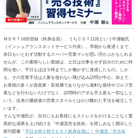
ＭＤＲＴ18回登録（終身会員）、うちＣＯＴ11回という中瀬敏氏
（インシュアランスネットサービス代表）。早朝から夜遅くまで、
休日もいとわず活動するスーパー営業マンが思い浮かぶかもしれま
せんが、この素晴らしい業績は、土日は仕事をせず自分のために時
間を使い、平日もほぼ５時までしか働かずに達成したもの。しか
も、その営業手法は人脈を使わない飛び込み訪問が中心。加えて、
お客様の多くが資産家・富裕層でありながら過剰な接待やゴルフ営
業などを行わないだけでなく、訪問時のアポも手土産も一切なしと
いう、従来の優績者の営業スタイルとはかけ離れた手法を確立して
います。
そんな中瀬氏が、自分にもお客様にもストレスをかけることなく驚
異的な成果を上げ続ける「中瀬流売る技術」を惜しみなく開示した
新刊図書「
平日９時５時でＣＯＴ終身会員に！ 中瀬流『売る技